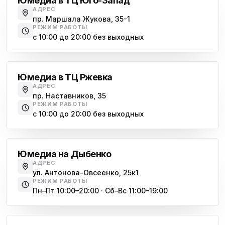
Юмедиа в ТЦ Юго-Запад
АДРЕС
Юмедиа на Наставников
пр. Маршала Жукова, 35-1
ю
пр. Наставников 35
РЕЖИМ РАБОТЫ
с 10:00 до 20:00 без выходных
Юмедиа на Дыбенко
Большевиков
ю
ул. Антонова-Овсеенко, 25к1
Юмедиа в ТЦ Ржевка
Юмедиа в ТК Юго-Запад
ю
АДРЕС
пр. Маршала Жукова, 35-1
пр. Наставников, 35
РЕЖИМ РАБОТЫ
Юмедиа на Космонавтов
с 10:00 до 20:00 без выходных
ю
пр. Космонавтов, 38к4
Дыбенко
Юмедиа на Международной
ю
Юмедиа на Дыбенко
ул. Белы Куна, 24к1
АДРЕС
ул. Антонова-Овсеенко, 25к1
Юмедиа в Купчино
ю
РЕЖИМ РАБОТЫ
ул. Будапештская, 87-3
Пн–Пт 10:00–20:00 · Сб–Вс 11:00–19:00
Академическая
Юмедиа Сервис в Колпино
ю
ул. Тверская 60, Колпино