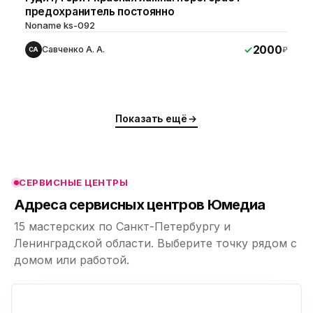
предохранитель постоянно
Noname ks-092
2000
Савченко А. А.
₽
СА
ю
ю
Показать ещё
ю
ю
СЕРВИСНЫЕ ЦЕНТРЫ
ю
Адреса сервисных центров Юмедиа
15 мастерских по Санкт-Петербургу и
Ленинградской области. Выберите точку рядом с
домом или работой.
ю
p,
+