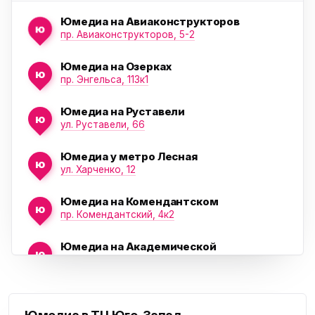
Юмедиа на Авиаконструкторов
ю
пр. Авиаконструкторов, 5-2
Юмедиа на Озерках
ю
ю
пр. Энгельса, 113к1
Юмедиа на Руставели
ю
ул. Руставели, 66
Юмедиа у метро Лесная
ю
ул. Харченко, 12
Юмедиа на Комендантском
ю
пр. Комендантский, 4к2
Юмедиа на Академической
ю
пр. Науки, 21к1
Проспект Ветеранов
Юмедиа на Васильевском острове
ю
Морская набережная, 35