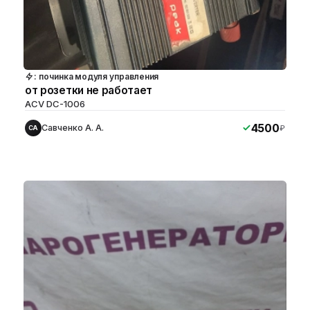
: починка модуля управления
от розетки не работает
ACV DC-1006
4500
Савченко А. А.
₽
СА