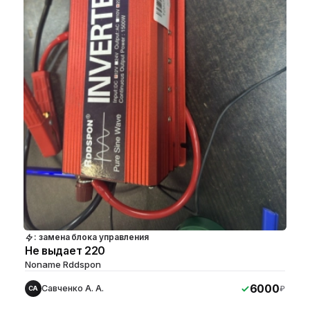
: замена блока управления
Не выдает 220
Noname Rddspon
6000
Савченко А. А.
₽
СА