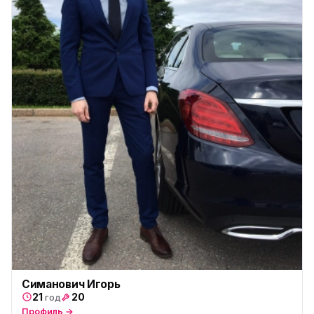
Симанович Игорь
21
20
год
Профиль →