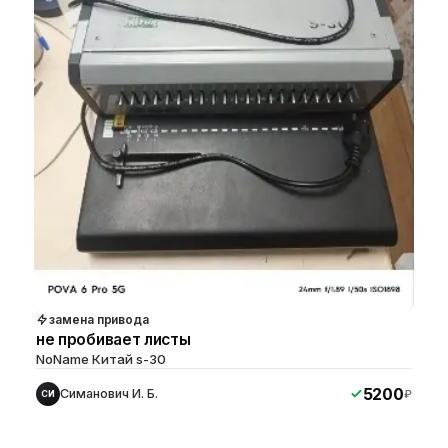
замена привода
не пробивает листы
NoName Китай s-30
5200
Симанович И. Б.
₽
СИ