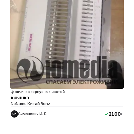
починка корпусных частей
крышка
NoName Китай Renz
2100
Симанович И. Б.
₽
СИ