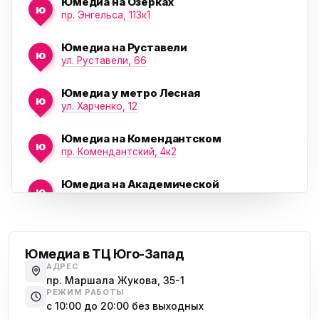
Юмедиа на Озерках
ю
ю
пр. Энгельса, 113к1
Юмедиа на Руставели
ю
ул. Руставели, 66
Юмедиа у метро Лесная
ю
ул. Харченко, 12
Юмедиа на Комендантском
ю
пр. Комендантский, 4к2
Юмедиа на Академической
ю
пр. Науки, 21к1
Проспект Ветеранов
Юмедиа на Васильевском острове
ю
Морская набережная, 35
Юмедиа в ТЦ Юго-Запад
АДРЕС
Юмедиа на Наставников
пр. Маршала Жукова, 35-1
ю
пр. Наставников 35
РЕЖИМ РАБОТЫ
с 10:00 до 20:00 без выходных