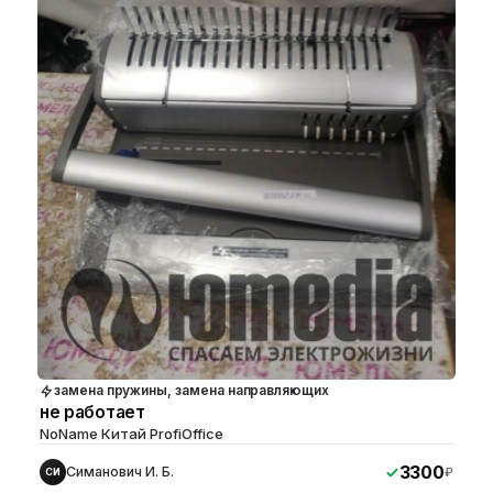
замена пружины, замена направляющих
не работает
NoName Китай ProfiOffice
3300
Симанович И. Б.
₽
СИ