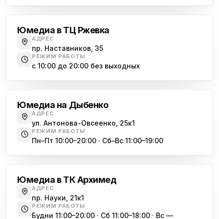
Юмедиа на Дыбенко
Большевиков
ю
ул. Антонова-Овсеенко, 25к1
Юмедиа в ТЦ Ржевка
Юмедиа в ТК Юго-Запад
ю
АДРЕС
пр. Маршала Жукова, 35-1
пр. Наставников, 35
РЕЖИМ РАБОТЫ
Юмедиа на Космонавтов
с 10:00 до 20:00 без выходных
ю
пр. Космонавтов, 38к4
Дыбенко
Юмедиа на Международной
ю
Юмедиа на Дыбенко
ул. Белы Куна, 24к1
АДРЕС
ул. Антонова-Овсеенко, 25к1
Юмедиа в Купчино
ю
РЕЖИМ РАБОТЫ
ул. Будапештская, 87-3
Пн–Пт 10:00–20:00 · Сб–Вс 11:00–19:00
Академическая
Юмедиа Сервис в Колпино
ю
ул. Тверская 60, Колпино
Юмедиа в ТК Архимед
Юмедиа во Всеволожске
АДРЕС
ю
пр. Науки, 21к1
пр. Христиновский 28, Всеволожск
РЕЖИМ РАБОТЫ
Будни 11:00–20:00 · Сб 11:00–18:00 · Вс —