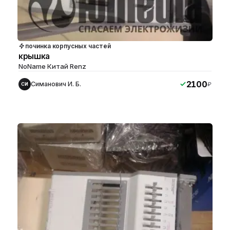
починка корпусных частей
крышка
NoName Китай Renz
2100
Симанович И. Б.
₽
СИ