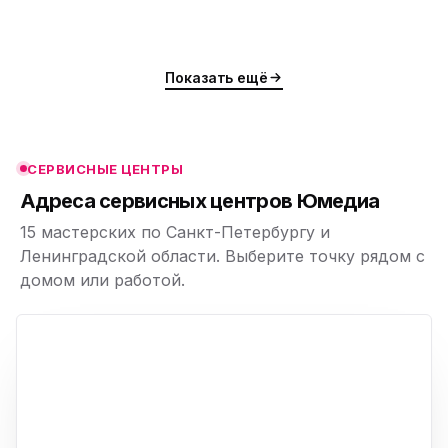
ю
ю
Показать ещё
ю
ю
СЕРВИСНЫЕ ЦЕНТРЫ
ю
Адреса сервисных центров Юмедиа
15 мастерских по Санкт-Петербургу и
Ленинградской области. Выберите точку рядом с
домом или работой.
ю
p,
+
−
ю