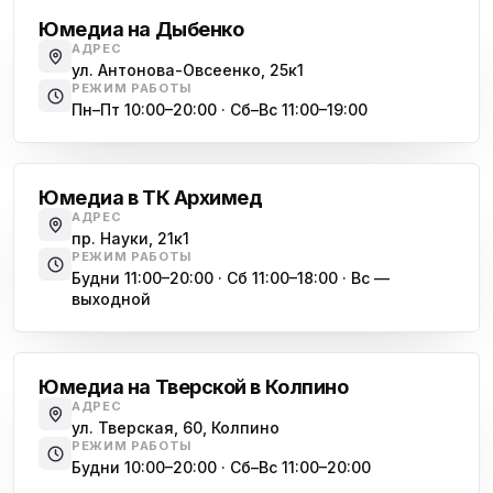
Юмедиа на Международной
ю
Юмедиа на Дыбенко
ул. Белы Куна, 24к1
АДРЕС
ул. Антонова-Овсеенко, 25к1
Юмедиа в Купчино
ю
РЕЖИМ РАБОТЫ
ул. Будапештская, 87-3
Пн–Пт 10:00–20:00 · Сб–Вс 11:00–19:00
Академическая
Юмедиа Сервис в Колпино
ю
ул. Тверская 60, Колпино
Юмедиа в ТК Архимед
Юмедиа во Всеволожске
АДРЕС
ю
пр. Науки, 21к1
пр. Христиновский 28, Всеволожск
РЕЖИМ РАБОТЫ
Будни 11:00–20:00 · Сб 11:00–18:00 · Вс —
выходной
Обухово
Юмедиа на Тверской в Колпино
АДРЕС
ул. Тверская, 60, Колпино
РЕЖИМ РАБОТЫ
Будни 10:00–20:00 · Сб–Вс 11:00–20:00
Василеостровская