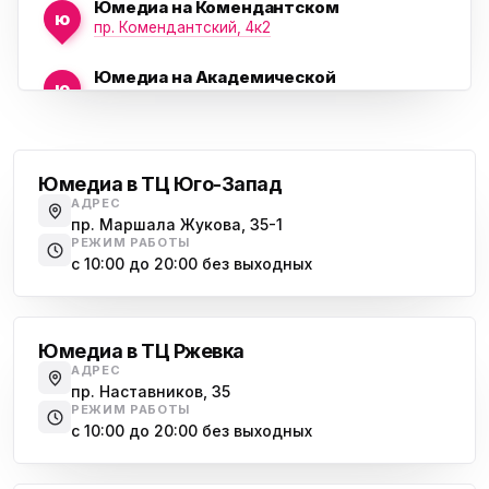
Юмедиа на Комендантском
ю
пр. Комендантский, 4к2
Юмедиа на Академической
ю
пр. Науки, 21к1
Проспект Ветеранов
Юмедиа на Васильевском острове
ю
Морская набережная, 35
Юмедиа в ТЦ Юго-Запад
АДРЕС
Юмедиа на Наставников
пр. Маршала Жукова, 35-1
ю
пр. Наставников 35
РЕЖИМ РАБОТЫ
с 10:00 до 20:00 без выходных
Юмедиа на Дыбенко
Большевиков
ю
ул. Антонова-Овсеенко, 25к1
Юмедиа в ТЦ Ржевка
Юмедиа в ТК Юго-Запад
ю
АДРЕС
пр. Маршала Жукова, 35-1
пр. Наставников, 35
РЕЖИМ РАБОТЫ
Юмедиа на Космонавтов
с 10:00 до 20:00 без выходных
ю
пр. Космонавтов, 38к4
Дыбенко