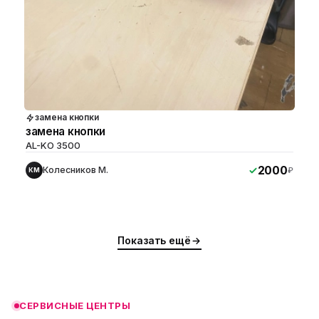
замена кнопки
замена кнопки
AL-KO 3500
2000
Колесников М.
₽
КМ
ю
ю
Показать ещё
ю
ю
СЕРВИСНЫЕ ЦЕНТРЫ
ю