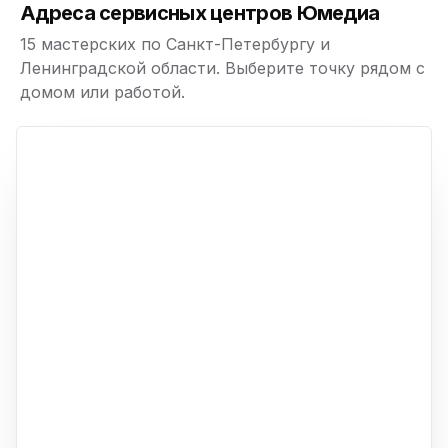
Адреса сервисных центров Юмедиа
15 мастерских по Санкт-Петербургу и
Ленинградской области. Выберите точку рядом с
домом или работой.
ю
p,
+
−
ю
ю
ю
ю