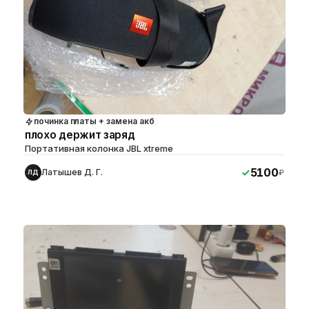
починка платы + замена акб
плохо держит заряд
Портативная колонка JBL xtreme
5100
Латышев Д. Г.
₽
ЛД