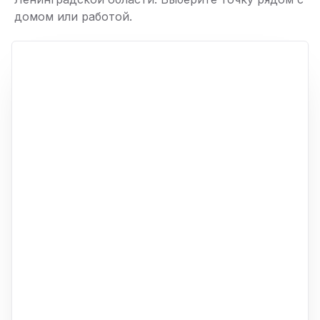
домом или работой.
ю
p,
+
−
ю
ю
ю
ю