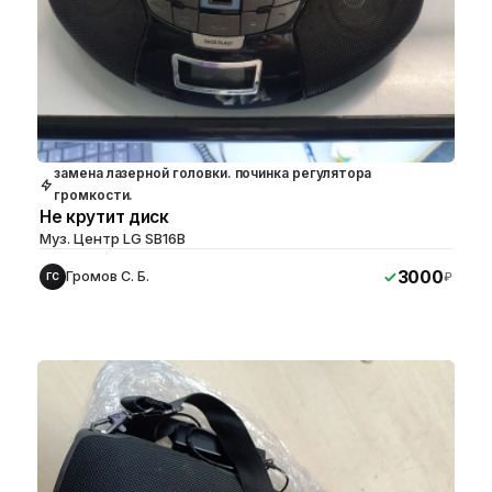
замена лазерной головки. починка регулятора
громкости.
Не крутит диск
Муз. Центр LG SB16B
3000
Громов С. Б.
₽
ГС