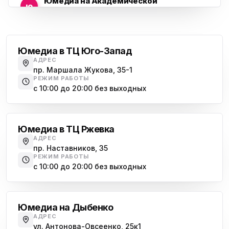
Юмедиа на Академической
ю
пр. Науки, 21к1
Проспект Ветеранов
Юмедиа на Васильевском острове
ю
Морская набережная, 35
Юмедиа в ТЦ Юго-Запад
АДРЕС
Юмедиа на Наставников
пр. Маршала Жукова, 35-1
ю
пр. Наставников 35
РЕЖИМ РАБОТЫ
с 10:00 до 20:00 без выходных
Юмедиа на Дыбенко
Большевиков
ю
ул. Антонова-Овсеенко, 25к1
Юмедиа в ТЦ Ржевка
Юмедиа в ТК Юго-Запад
ю
АДРЕС
пр. Маршала Жукова, 35-1
пр. Наставников, 35
РЕЖИМ РАБОТЫ
Юмедиа на Космонавтов
с 10:00 до 20:00 без выходных
ю
пр. Космонавтов, 38к4
Дыбенко
Юмедиа на Международной
ю
Юмедиа на Дыбенко
ул. Белы Куна, 24к1
АДРЕС
ул. Антонова-Овсеенко, 25к1