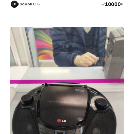
10000
Громов С. Б.
₽
ГС