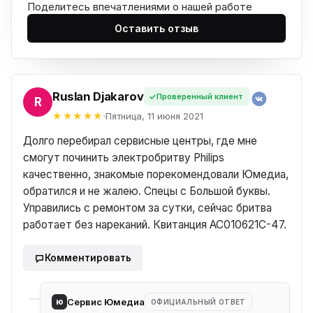
Поделитесь впечатлениями о нашей работе
Оставить отзыв
Ruslan Djakarov
Проверенный клиент
AN
Пятница, 11 июня 2021
Долго перебирал сервисные центры, где мне
смогут починить электробритву Philips
качественно, знакомые порекомендовали Юмедиа,
обратился и не жалею. Спецы с Большой буквы.
Управились с ремонтом за сутки, сейчас бритва
работает без нареканий. Квитанция AC010621С-47.
Комментировать
ю
Сервис Юмедиа
ОФИЦИАЛЬНЫЙ ОТВЕТ