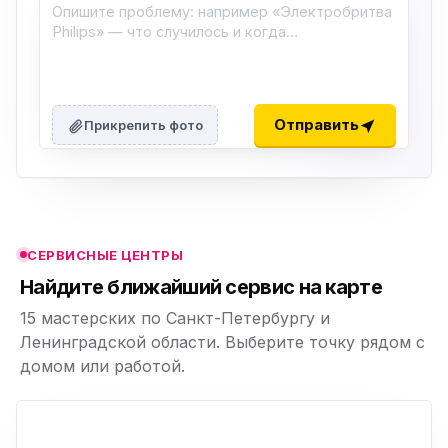
ю
ю
Отправить
Прикрепить фото
ю
ю
СЕРВИСНЫЕ ЦЕНТРЫ
ю
Найдите ближайший сервис на карте
15 мастерских по Санкт-Петербургу и
Ленинградской области. Выберите точку рядом с
домом или работой.
ю
p,
+