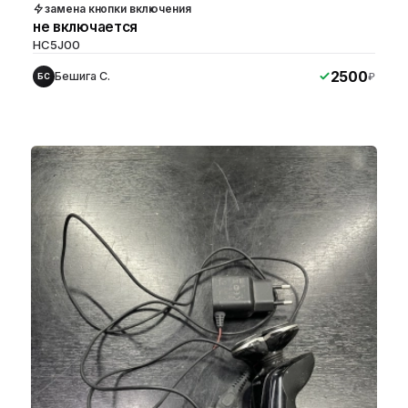
замена кнопки включения
не включается
HC5J00
2500
Бешига С.
₽
БС