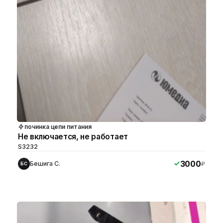
починка цепи питания
Не включается, не работает
S3232
3000
Бешига С.
₽
БС