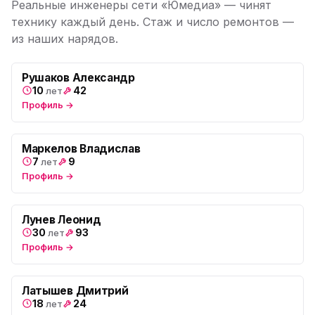
Реальные инженеры сети «Юмедиа» — чинят
Юмедиа на Наставников
технику каждый день. Стаж и число ремонтов —
ю
пр. Наставников 35
из наших нарядов.
Юмедиа на Дыбенко
ю
ул. Антонова-Овсеенко, 25к1
Рушаков Александр
10
42
лет
Профиль →
Юмедиа в ТК Юго-Запад
ю
пр. Маршала Жукова, 35-1
Маркелов Владислав
Юмедиа на Космонавтов
ю
7
9
лет
пр. Космонавтов, 38к4
Профиль →
Юмедиа на Международной
ю
ул. Белы Куна, 24к1
Лунев Леонид
30
93
лет
Юмедиа в Купчино
Профиль →
ю
ул. Будапештская, 87-3
Юмедиа Сервис в Колпино
Латышев Дмитрий
ю
ул. Тверская 60, Колпино
18
24
лет