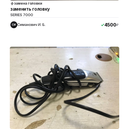
замена головки
заменить головку
SERIES 7000
4500
Симанович И. Б.
₽
СИ