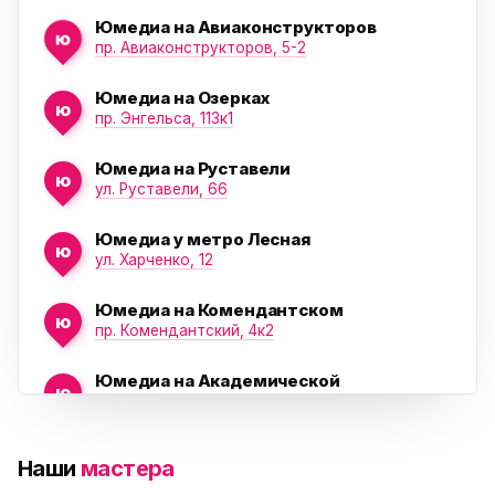
Юмедиа на Авиаконструкторов
ю
пр. Авиаконструкторов, 5-2
Юмедиа на Озерках
ю
ю
пр. Энгельса, 113к1
Юмедиа на Руставели
ю
ул. Руставели, 66
Юмедиа у метро Лесная
ю
ул. Харченко, 12
Юмедиа на Комендантском
ю
пр. Комендантский, 4к2
Юмедиа на Академической
ю
пр. Науки, 21к1
Юмедиа на Васильевском острове
ю
Наши
мастера
Морская набережная, 35