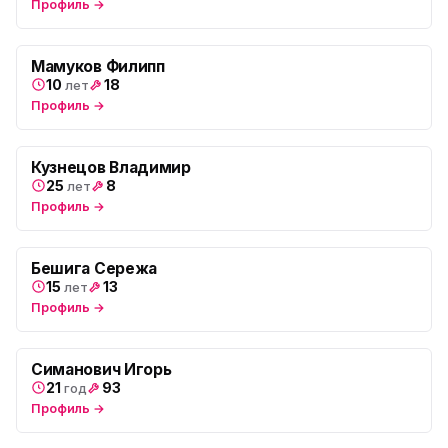
Профиль →
Юмедиа во Всеволожске
ю
пр. Христиновский 28, Всеволожск
Мамуков Филипп
10
18
лет
Профиль →
Кузнецов Владимир
25
8
лет
Профиль →
Бешига Сережа
15
13
лет
Профиль →
Симанович Игорь
21
93
год
Профиль →