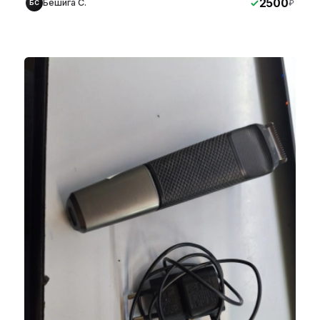
2500
Бешига С.
₽
БС