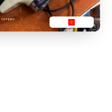
ха
ль
 СЕРВИС
ы