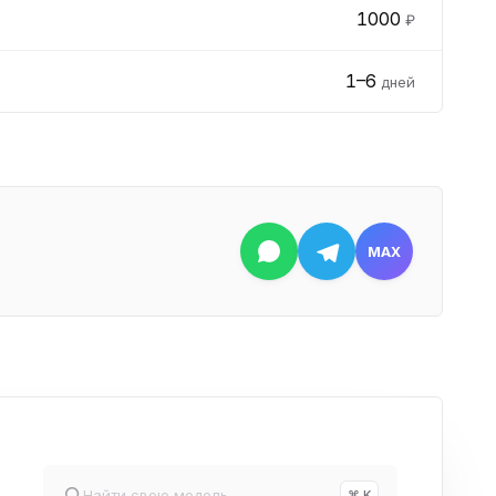
1000
₽
1–6
дней
MAX
⌘ K