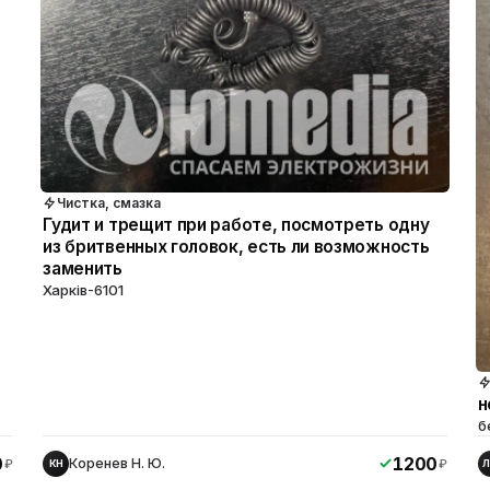
Чистка, смазка
Гудит и трещит при работе, посмотреть одну
из бритвенных головок, есть ли возможность
заменить
Харкiв-6101
н
б
0
1200
Коренев Н. Ю.
₽
₽
КН