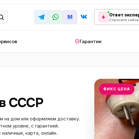
Ответ экспер
M
Спросите сейча
ервисов
Гарантии
Р
КРУПНАЯ БЫТОВАЯ ТЕХНИКА
лодильник
Стиральная машина
Кондиционер
апольный
Мобильный
Посудомоечна
ФИКС ЦЕНА
ндиционер
кондиционер
машина
тв СССР
овая плита
Варочная панель
Беговая дорожк
отренажер
Сушильный шкаф
Духовой шкаф
м на дом или оформляем доставку.
тном уровне, с гарантией.
лодильная
Холодильный шкаф
Встраиваемая с
камера
наличные, карта, онлайн.