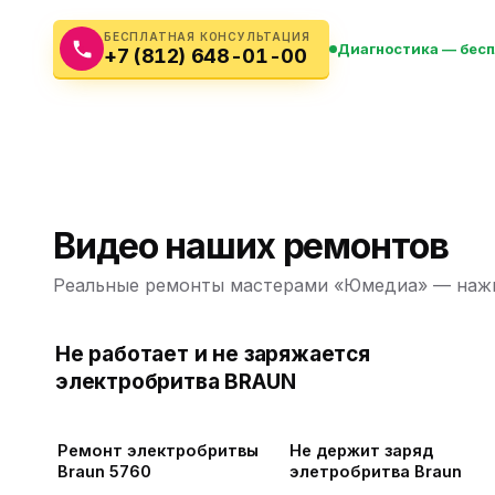
Бытовая техника
Ви
БЕСПЛАТНАЯ КОНСУЛЬТАЦИЯ
Диагностика — бес
+7 (812) 648-01-00
Ото
Фототехника
Оргтехника
Паро
Сушил
Аудиотехника
Электротранспорт
Видео наших ремонтов
Электроинструмент
Реальные ремонты мастерами «Юмедиа» — нажм
Бензотехника
Не работает и не заряжается
электробритва BRAUN
Садовая техника
Ремонт электробритвы
Не держит заряд
Braun 5760
элетробритва Braun