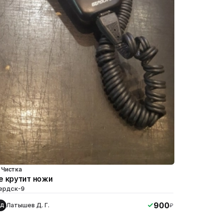
Чистка
е крутит ножи
ердск-9
900
Латышев Д. Г.
₽
ЛД