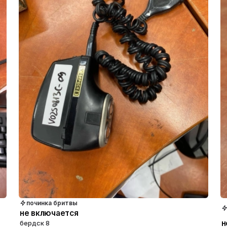
починка бритвы
не включается
н
бердск 8