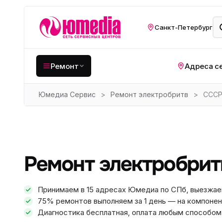
Санкт-Петербург
Ремонт
Адреса с
Юмедиа Сервис
>
Ремонт электробритв
>
ССС
Крупная бытовая
техника
Хо
Кухонная техника
Н
ко
Мелкая цифровая
Ремонт электробри
техника
Газ
Видеотехника
Вел
Принимаем в 15 адресах Юмедиа по СПб, выезжае
75% ремонтов выполняем за 1 день — на компонен
Компьютерная техника
Хо
Диагностика бесплатная, оплата любым способом: 