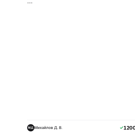
---
120
Михайлов Д. В.
МД