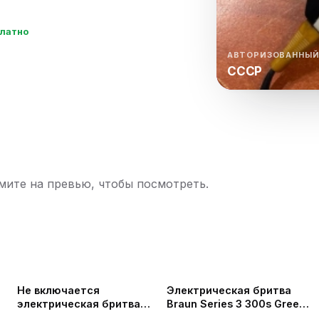
нный шкаф
Вентиляция
Осушитель возду
платно
пительный
Бьюти холодильник
Водонагревате
котел
АВТОРИЗОВАННЫЙ
СССР
конвектомат
Бойлер
Кулер для вод
ьная машина
Тепловая завеса
ите на превью, чтобы посмотреть.
Не включается
Электрическая бритва
электрическая бритва
Braun Series 3 300s Green -
Panasonic ES8163 | Замена
Замена АКБ