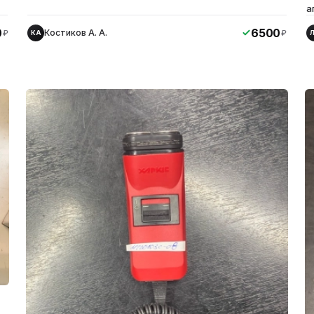
а
0
6500
Костиков А. А.
₽
₽
КА