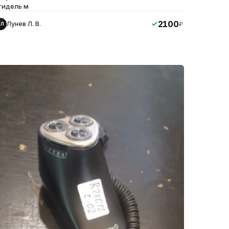
гидель м
2100
Лунев Л. В.
₽
ЛЛ