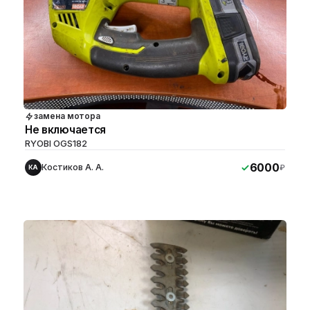
замена мотора
Не включается
RYOBI OGS182
6000
Костиков А. А.
₽
КА