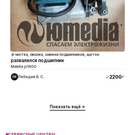
чистка, смазка, замена подшипников, щеток
развалился подшипник
Makita js1600
2200
Лебедев В. С.
₽
ЛВ
ю
ю
Показать ещё
ю
ю
СЕРВИСНЫЕ ЦЕНТРЫ