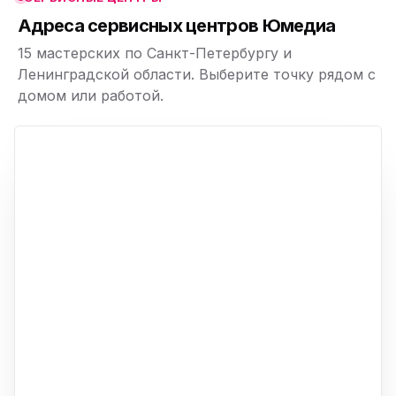
ю
Адреса сервисных центров Юмедиа
15 мастерских по Санкт-Петербургу и
Ленинградской области. Выберите точку рядом с
домом или работой.
ю
p,
+
−
ю
ю
ю