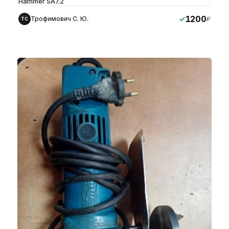
Hammer SA7.2
1200
Трофимович С. Ю.
₽
ТС