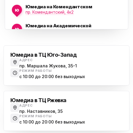
Юмедиа на Комендантском
ю
пр. Комендантский, 4к2
Юмедиа на Академической
ю
пр. Науки, 21к1
Проспект Ветеранов
Юмедиа на Васильевском острове
ю
Морская набережная, 35
Юмедиа в ТЦ Юго-Запад
АДРЕС
Юмедиа на Наставников
пр. Маршала Жукова, 35-1
ю
пр. Наставников 35
РЕЖИМ РАБОТЫ
с 10:00 до 20:00 без выходных
Юмедиа на Дыбенко
Большевиков
ю
ул. Антонова-Овсеенко, 25к1
Юмедиа в ТЦ Ржевка
Юмедиа в ТК Юго-Запад
ю
АДРЕС
пр. Маршала Жукова, 35-1
пр. Наставников, 35
РЕЖИМ РАБОТЫ
Юмедиа на Космонавтов
с 10:00 до 20:00 без выходных
ю
пр. Космонавтов, 38к4
Дыбенко