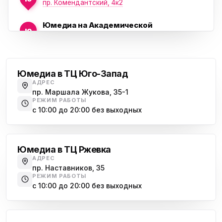
пр. Комендантский, 4к2
Юмедиа на Академической
ю
пр. Науки, 21к1
Проспект Ветеранов
Юмедиа на Васильевском острове
ю
Морская набережная, 35
Юмедиа в ТЦ Юго-Запад
АДРЕС
Юмедиа на Наставников
пр. Маршала Жукова, 35-1
ю
пр. Наставников 35
РЕЖИМ РАБОТЫ
с 10:00 до 20:00 без выходных
Юмедиа на Дыбенко
Большевиков
ю
ул. Антонова-Овсеенко, 25к1
Юмедиа в ТЦ Ржевка
Юмедиа в ТК Юго-Запад
ю
АДРЕС
пр. Маршала Жукова, 35-1
пр. Наставников, 35
РЕЖИМ РАБОТЫ
Юмедиа на Космонавтов
с 10:00 до 20:00 без выходных
ю
пр. Космонавтов, 38к4
Дыбенко
Юмедиа на Международной
ю