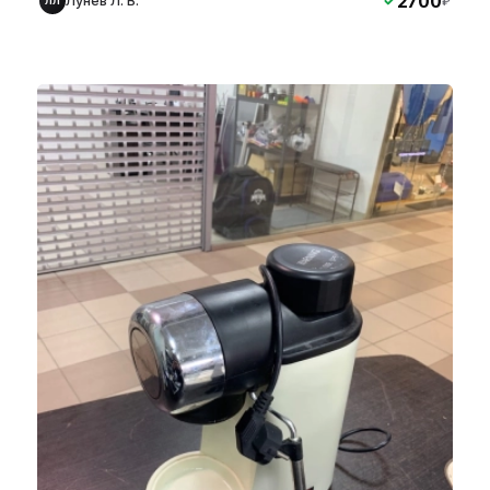
2700
Лунев Л. В.
₽
ЛЛ