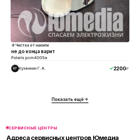
Чистка от накипи
не до конца варит
Polaris pcm4005a
2200
Кузенкин Г. А.
₽
КГ
ю
ю
Показать ещё
ю
ю
СЕРВИСНЫЕ ЦЕНТРЫ
ю
Адреса сервисных центров Юмедиа