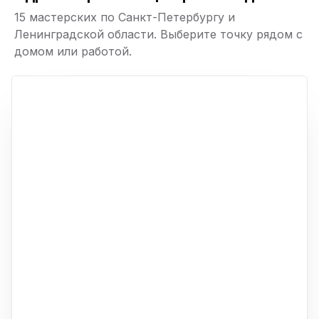
15 мастерских по Санкт-Петербургу и
Ленинградской области. Выберите точку рядом с
домом или работой.
ю
p,
+
−
ю
ю
ю
ю