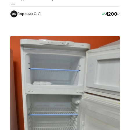
---
4200
Воронин С. Л.
₽
ВС