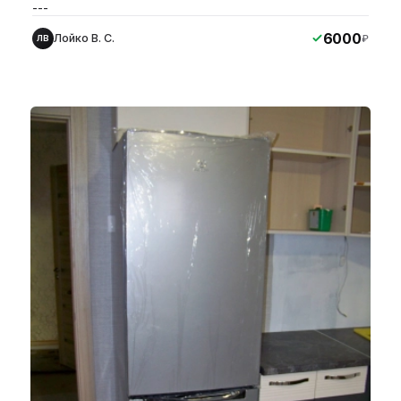
---
6000
Лойко В. С.
₽
ЛВ