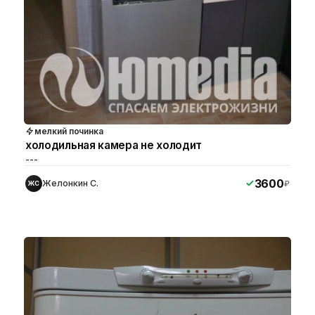
мелкий починка
холодильная камера не холодит
---
3600
Желонкин С.
₽
ЖС