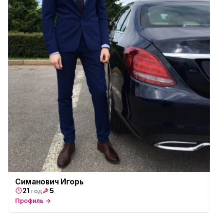
Симанович Игорь
21
5
год
Профиль →