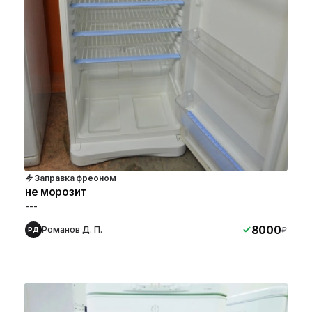
Заправка фреоном
не морозит
---
8000
Романов Д. П.
₽
РД