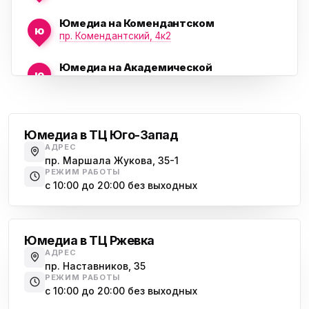
Юмедиа на Комендантском
ю
пр. Комендантский, 4к2
Юмедиа на Академической
ю
пр. Науки, 21к1
Проспект Ветеранов
Юмедиа на Васильевском острове
ю
Морская набережная, 35
Юмедиа в ТЦ Юго-Запад
АДРЕС
Юмедиа на Наставников
пр. Маршала Жукова, 35-1
ю
пр. Наставников 35
РЕЖИМ РАБОТЫ
с 10:00 до 20:00 без выходных
Юмедиа на Дыбенко
Большевиков
ю
ул. Антонова-Овсеенко, 25к1
Юмедиа в ТЦ Ржевка
Юмедиа в ТК Юго-Запад
ю
АДРЕС
пр. Маршала Жукова, 35-1
пр. Наставников, 35
РЕЖИМ РАБОТЫ
Юмедиа на Космонавтов
с 10:00 до 20:00 без выходных
ю
пр. Космонавтов, 38к4
Дыбенко