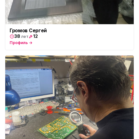
Громов Сергей
38
12
лет
Профиль →