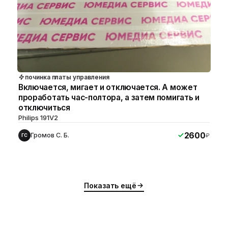
починка платы управления
Включается, мигает и отключается. А может
проработать час-полтора, а затем помигать и
отключиться
Philips 191V2
2600
Громов С. Б.
₽
ГС
ю
ю
Показать ещё
ю
ю