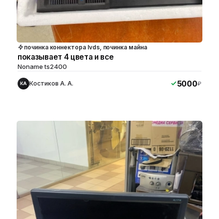
починка коннектора lvds, починка майна
показывает 4 цвета и все
Noname ts2400
5000
Костиков А. А.
₽
КА