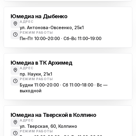
Юмедиа на Международной
ю
Юмедиа на Дыбенко
ул. Белы Куна, 24к1
АДРЕС
ул. Антонова-Овсеенко, 25к1
Юмедиа в Купчино
ю
РЕЖИМ РАБОТЫ
ул. Будапештская, 87-3
Пн–Пт 10:00–20:00 · Сб–Вс 11:00–19:00
Академическая
Юмедиа Сервис в Колпино
ю
ул. Тверская 60, Колпино
Юмедиа в ТК Архимед
Юмедиа во Всеволожске
АДРЕС
ю
пр. Науки, 21к1
пр. Христиновский 28, Всеволожск
РЕЖИМ РАБОТЫ
Будни 11:00–20:00 · Сб 11:00–18:00 · Вс —
выходной
Обухово
Юмедиа на Тверской в Колпино
АДРЕС
ул. Тверская, 60, Колпино
РЕЖИМ РАБОТЫ