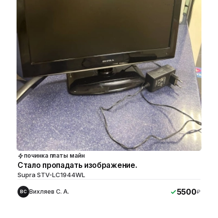
починка платы майн
Стало пропадать изображение.
Supra STV-LC1944WL
5500
Вихляев С. А.
₽
ВС