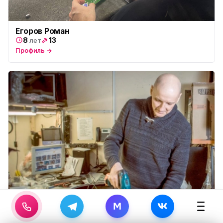
Егоров Роман
8
13
лет
Профиль →
M