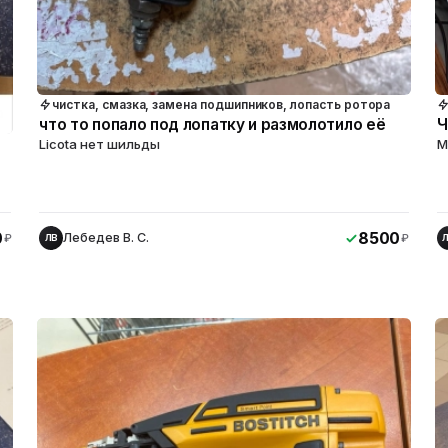
чистка, смазка, замена подшипников, лопасть ротора
что то попало под лопатку и размолотило её
Ч
Licota нет шильды
M
0
8500
Лебедев В. С.
₽
₽
ЛВ