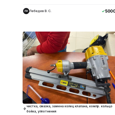
500
Лебедев В. С.
ЛВ
чистка, смазка, замена колец клапана, компр. кольцо
бойка, уплотнения