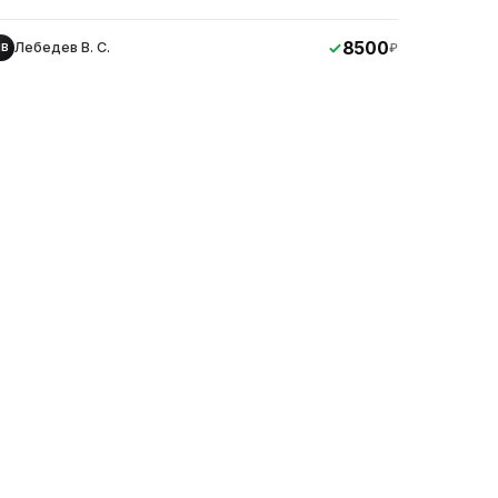
8500
Лебедев В. С.
₽
ЛВ