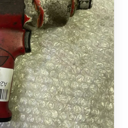
ха
ль
ы