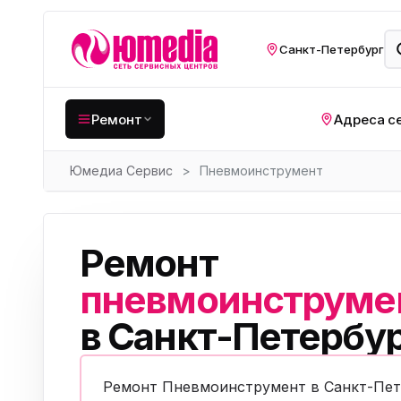
Санкт-Петербург
Ремонт
Адреса с
Юмедиа Сервис
>
Пневмоинструмент
Крупная бытовая
техника
Хо
Кухонная техника
Н
Ремонт
ко
Мелкая цифровая
техника
пневмоинструме
Газ
в Санкт-Петербу
Видеотехника
Вел
Компьютерная техника
Хо
Ремонт Пневмоинструмент в Санкт-Пет