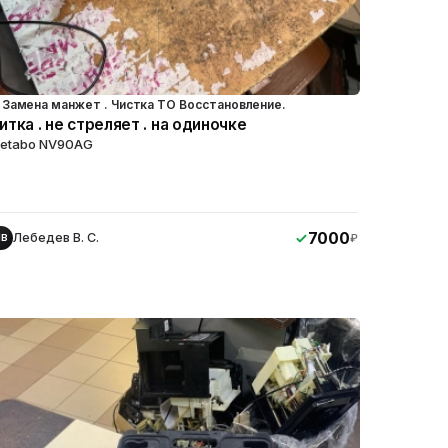
Замена манжет . Чистка ТО Восстановление.
итка . не стреляет . на одиночке
etabo NV90AG
7000
Лебедев В. С.
₽
ЛВ