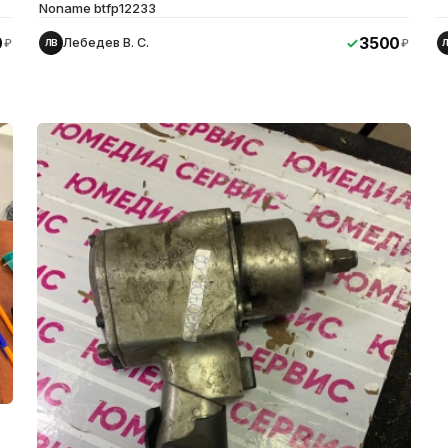
Noname btfp12233
0
3500
Лебедев В. С.
₽
₽
ЛВ