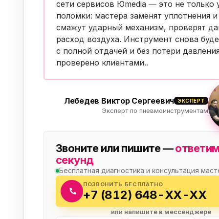
сети сервисов Юmedia — это не только 
Бытовая техника
Ви
поломки: мастера заменят уплотнения и
Ото
смажут ударный механизм, проверят да
Фототехника
расход воздуха. Инструмент снова буде
с полной отдачей и без потери давлени
Оргтехника
Паро
проверено клиентами
..
Сушил
Аудиотехника
Электротранспорт
Лебедев Виктор Сергеевич
ЭКСПЕРТ
Эксперт по пневмоинструментам
Электроинструмент
Бензотехника
Звоните или пишите —
ответим
секунд
Садовая техника
Бесплатная диагностика и консультация маст
ПОЗВОНИТЬ БЕСПЛАТНО
+7 (812) 648-XX-XX
или напишите в мессенджере