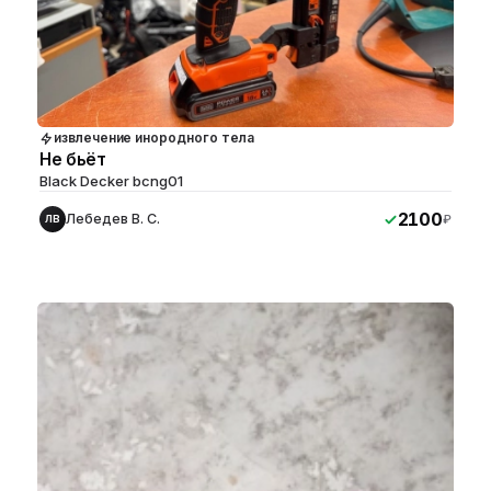
извлечение инородного тела
Не бьёт
Black Decker bcng01
2100
Лебедев В. С.
₽
ЛВ