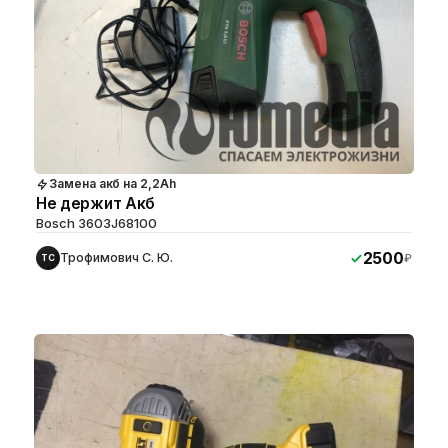
Замена акб на 2,2Аh
Не держит Акб
Bosch 3603J68100
2500
Трофимович С. Ю.
₽
ТС