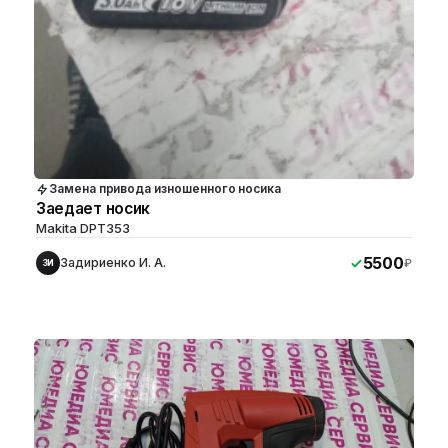
Замена привода изношенного носика
Заедает носик
Makita DPT353
5500
Задириенко И. А.
₽
ЗИ