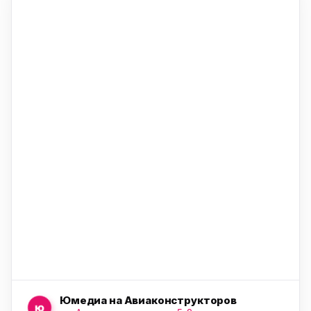
ю
ю
ю
Юмедиа на Авиаконструкторов
ю