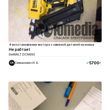
восстановление мотора с заменой деталей на новые
Не рабтает
DeWALT DCN692
5700
Симанович И. Б.
₽
СИ