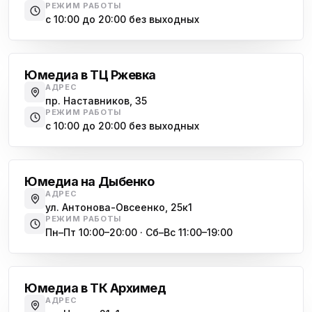
пр. Наставников 35
РЕЖИМ РАБОТЫ
с 10:00 до 20:00 без выходных
Юмедиа на Дыбенко
Большевиков
ю
ул. Антонова-Овсеенко, 25к1
Юмедиа в ТЦ Ржевка
Юмедиа в ТК Юго-Запад
ю
АДРЕС
пр. Маршала Жукова, 35-1
пр. Наставников, 35
РЕЖИМ РАБОТЫ
Юмедиа на Космонавтов
с 10:00 до 20:00 без выходных
ю
пр. Космонавтов, 38к4
Дыбенко
Юмедиа на Международной
ю
Юмедиа на Дыбенко
ул. Белы Куна, 24к1
АДРЕС
ул. Антонова-Овсеенко, 25к1
Юмедиа в Купчино
ю
РЕЖИМ РАБОТЫ
ул. Будапештская, 87-3
Пн–Пт 10:00–20:00 · Сб–Вс 11:00–19:00
Академическая
Юмедиа Сервис в Колпино
ю
ул. Тверская 60, Колпино
Юмедиа в ТК Архимед
Юмедиа во Всеволожске
АДРЕС
ю