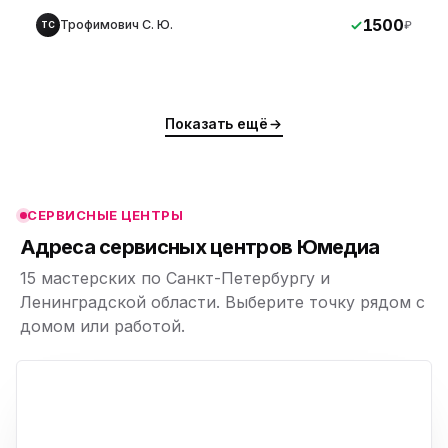
1500
Трофимович С. Ю.
₽
ТС
ю
ю
Показать ещё
ю
ю
СЕРВИСНЫЕ ЦЕНТРЫ
ю
Адреса сервисных центров Юмедиа
15 мастерских по Санкт-Петербургу и
Ленинградской области. Выберите точку рядом с
домом или работой.
ю
p,
+
−
ю