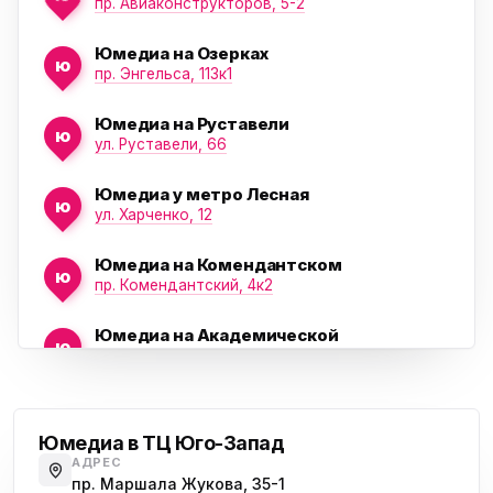
пр. Авиаконструкторов, 5-2
Юмедиа на Озерках
ю
ю
пр. Энгельса, 113к1
Юмедиа на Руставели
ю
ул. Руставели, 66
Юмедиа у метро Лесная
ю
ул. Харченко, 12
Юмедиа на Комендантском
ю
пр. Комендантский, 4к2
Юмедиа на Академической
ю
пр. Науки, 21к1
Проспект Ветеранов
Юмедиа на Васильевском острове
ю
Морская набережная, 35
Юмедиа в ТЦ Юго-Запад
АДРЕС
Юмедиа на Наставников
пр. Маршала Жукова, 35-1
ю