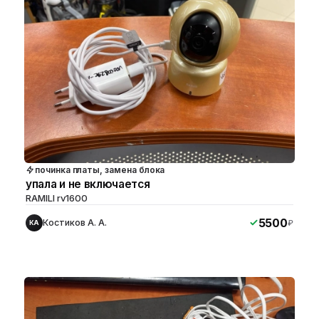
починка платы, замена блока
упала и не включается
RAMILI rv1600
5500
Костиков А. А.
₽
КА