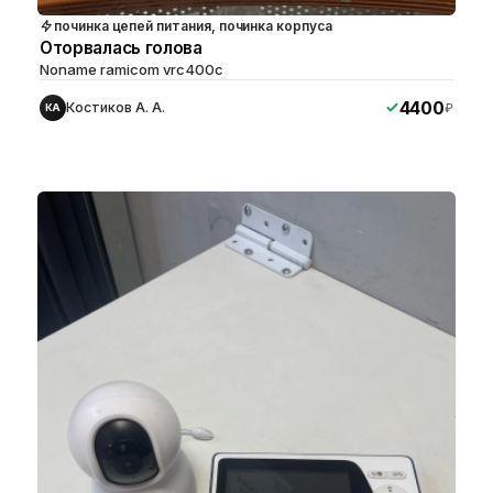
починка цепей питания, починка корпуса
Оторвалась голова
Noname ramicom vrc400c
4400
Костиков А. А.
₽
КА