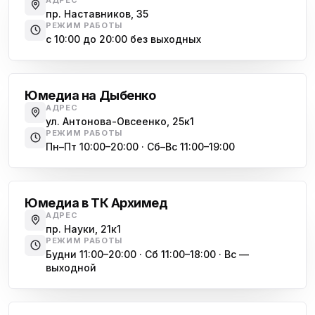
пр. Маршала Жукова, 35-1
пр. Наставников, 35
РЕЖИМ РАБОТЫ
Юмедиа на Космонавтов
с 10:00 до 20:00 без выходных
ю
пр. Космонавтов, 38к4
Дыбенко
Юмедиа на Международной
ю
Юмедиа на Дыбенко
ул. Белы Куна, 24к1
АДРЕС
ул. Антонова-Овсеенко, 25к1
Юмедиа в Купчино
ю
РЕЖИМ РАБОТЫ
ул. Будапештская, 87-3
Пн–Пт 10:00–20:00 · Сб–Вс 11:00–19:00
Академическая
Юмедиа Сервис в Колпино
ю
ул. Тверская 60, Колпино
Юмедиа в ТК Архимед
Юмедиа во Всеволожске
АДРЕС
ю
пр. Науки, 21к1
пр. Христиновский 28, Всеволожск
РЕЖИМ РАБОТЫ
Будни 11:00–20:00 · Сб 11:00–18:00 · Вс —
выходной
Обухово