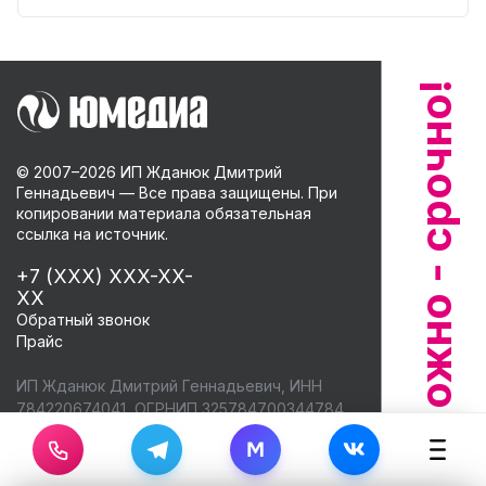
© 2007–
2026
ИП Жданюк Дмитрий
Геннадьевич — Все права защищены. При
копировании материала обязательная
ссылка на источник.
+7 (XXX) XXX-XX-
XX
Обратный звонок
Прайс
ИП Жданюк Дмитрий Геннадьевич, ИНН
784220674041, ОГРНИП 325784700344784,
Почта:
mail@remont3.ru
M