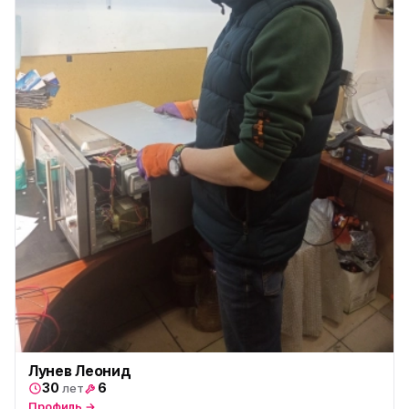
Лунев Леонид
30
6
лет
Профиль →