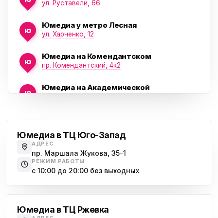
ул. Руставели, 66
Юмедиа у метро Лесная
ю
ул. Харченко, 12
Юмедиа на Комендантском
ю
пр. Комендантский, 4к2
Юмедиа на Академической
ю
пр. Науки, 21к1
Проспект Ветеранов
Юмедиа на Васильевском острове
ю
Морская набережная, 35
Юмедиа в ТЦ Юго-Запад
АДРЕС
Юмедиа на Наставников
пр. Маршала Жукова, 35-1
ю
пр. Наставников 35
РЕЖИМ РАБОТЫ
с 10:00 до 20:00 без выходных
Юмедиа на Дыбенко
Большевиков
ю
ул. Антонова-Овсеенко, 25к1
Юмедиа в ТЦ Ржевка
Юмедиа в ТК Юго-Запад
ю
АДРЕС