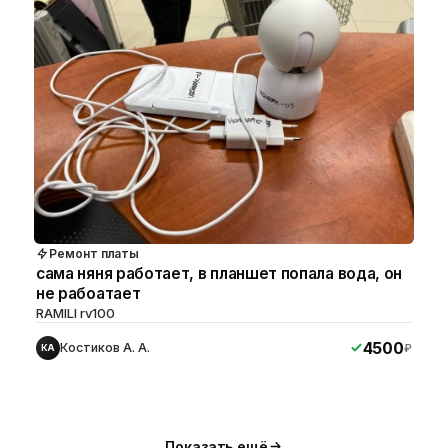
Ремонт платы
сама няня работает, в планшет попала вода, он
не рабоатает
RAMILI rv100
4500
Костиков А. А.
₽
КА
ю
ю
Показать ещё