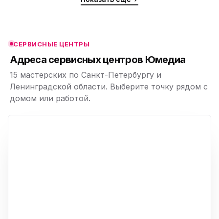
ю
ю
СЕРВИСНЫЕ ЦЕНТРЫ
ю
Адреса сервисных центров Юмедиа
15 мастерских по Санкт-Петербургу и
Ленинградской области. Выберите точку рядом с
домом или работой.
ю
p,
+
−
ю
ю