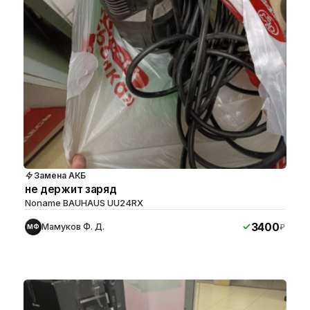
Замена АКБ
не держит заряд
Noname BAUHAUS UU24RX
3400
Мамуков Ф. Д.
₽
МФ