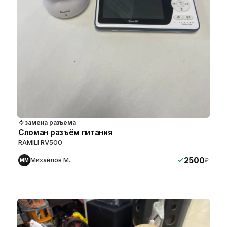
замена разъема
Сломан разъём питания
RAMILI RV500
2500
Михайлов М.
₽
ММ