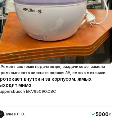
Ремонт системы подачи воды, раздачи кофе, замена
ремкомплекта верхнего поршня ЗУ, смазка механики.
ротекает внутри и за корпусом. жмых
ыходит мимо.
uppersbusch EKV65090.OBC
5000
Лунев Л. В.
₽
ЛЛ