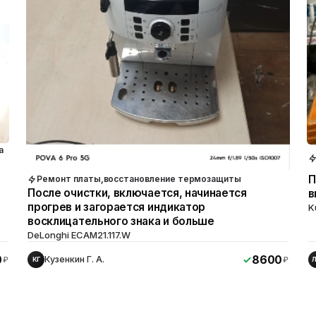
а
П
Ремонт платы,восстановление термозащиты
После очистки, включается, начинается
в
прогрев и загорается индикатор
K
восклицательного знака и больше
DeLonghi ECAM21.117.W
0
8600
Кузенкин Г. А.
₽
₽
КГ