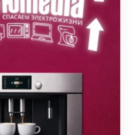
ха
ль
ы