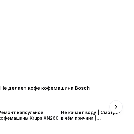
Не делает кофе кофемашина Bosch
Ремонт капсульной
Не качает воду | Cмотрим
кофемашины Krups XN260
в чём причина |
Кофемашина Крупс ЕА81