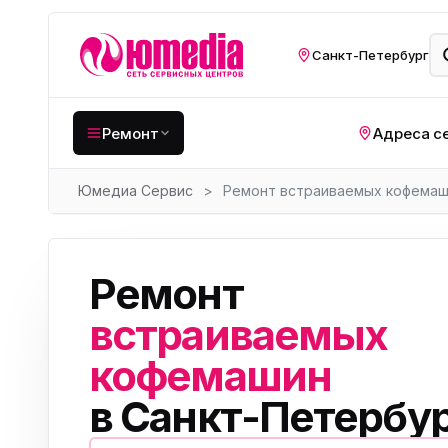
Санкт-Петербург
Ремонт
Адреса с
Юмедиа Сервис
>
Ремонт встраиваемых кофема
Крупная бытовая
техника
Хо
Кухонная техника
Н
Ремонт
ко
Мелкая цифровая
техника
встраиваемых
Газ
кофемашин
Видеотехника
Вел
в Санкт-Петербу
Компьютерная техника
Хо