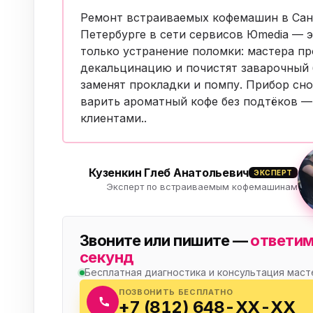
Бытовая техника
Ви
Ремонт встраиваемых кофемашин в Сан
Петербурге в сети сервисов Юmedia — э
Ото
Фототехника
только устранение поломки: мастера п
декальцинацию и почистят заварочный 
Оргтехника
Паро
заменят прокладки и помпу. Прибор сно
варить ароматный кофе без подтёков 
Сушил
Аудиотехника
клиентами
..
Электротранспорт
Кузенкин Глеб Анатольевич
Электроинструмент
ЭКСПЕРТ
Эксперт по встраиваемым кофемашинам
Бензотехника
Звоните или пишите —
ответим
Садовая техника
секунд
Бесплатная диагностика и консультация маст
ПОЗВОНИТЬ БЕСПЛАТНО
+7 (812) 648-XX-XX