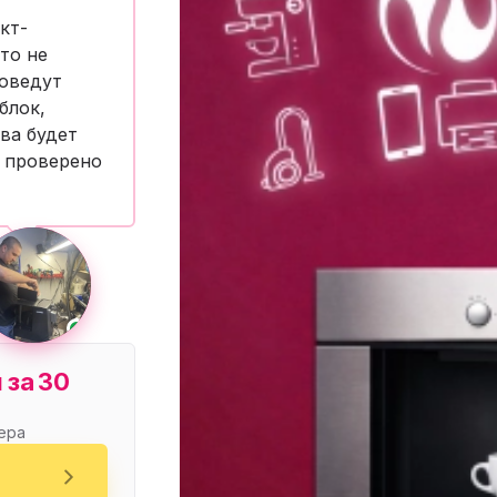
нный шкаф
Вентиляция
Осушитель возду
кт-
то не
пительный
Бьюти холодильник
Водонагревате
роведут
котел
блок,
конвектомат
Бойлер
Кулер для вод
ва будет
—
проверено
ьная машина
Тепловая завеса
 за 30
ера