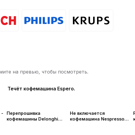
ите на превью, чтобы посмотреть.
Течёт кофемашина Espero.
 -
Перепрошивка
Не включается
кофемашины Delonghi
кофемашина Nespresso
Caffe Corso
С30 | Замена платы