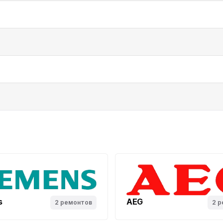
s
AEG
2 ремонтов
2 р