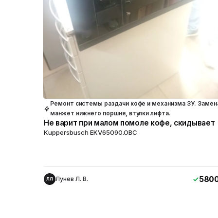
Ремонт системы раздачи кофе и механизма ЗУ. Замен
манжет нижнего поршня, втулки лифта.
Не варит при малом помоле кофе, скидывает
Kuppersbusch EKV65090.OBC
580
Лунев Л. В.
ЛЛ