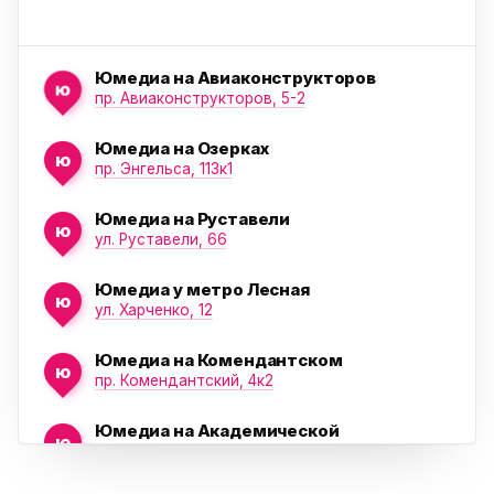
Юмедиа на Авиаконструкторов
ю
пр. Авиаконструкторов, 5-2
Юмедиа на Озерках
ю
ю
пр. Энгельса, 113к1
Юмедиа на Руставели
ю
ул. Руставели, 66
Юмедиа у метро Лесная
ю
ул. Харченко, 12
Юмедиа на Комендантском
ю
пр. Комендантский, 4к2
Юмедиа на Академической
ю
пр. Науки, 21к1
Проспект Ветеранов