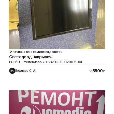
починка бп + замена подсветки
Светодиод накрылся.
LCD/TFT телевизор 20-24" DEXP H20D7100E
5500
Вихляев С. А.
₽
ВС