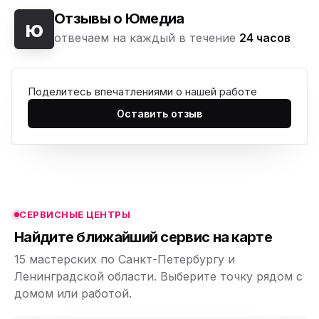
Отзывы о Юмедиа
ю
отвечаем на каждый в течение
24 часов
Поделитесь впечатлениями о нашей работе
ю
Оставить отзыв
ю
ю
ю
СЕРВИСНЫЕ ЦЕНТРЫ
ю
Найдите ближайший сервис на карте
15 мастерских по Санкт-Петербургу и
Ленинградской области. Выберите точку рядом с
домом или работой.
ю
p,