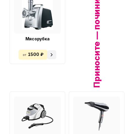
Приносите — починим!
Мясорубка
1500 ₽
от