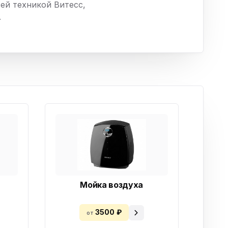
ей техникой Витесс,
ха
.
ль
ы
Мойка воздуха
3500 ₽
от