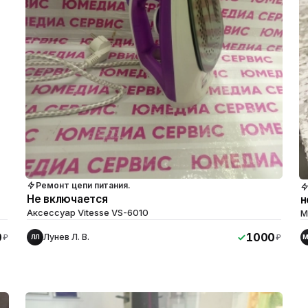
Ремонт цепи питания.
Не включается
н
Аксессуар Vitesse VS-6010
М
0
1000
Лунев Л. В.
₽
₽
ЛЛ