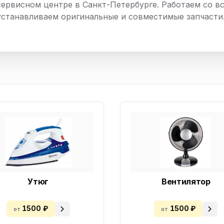
сервисном центре в Санкт-Петербурге. Работаем со вс
нный шкаф
Вентиляция
Осушитель возду
устанавливаем оригинальные и совместимые запчасти
пительный
Бьюти холодильник
Водонагревате
котел
конвектомат
Бойлер
Кулер для вод
ьная машина
Тепловая завеса
Утюг
Вентилятор
1500 ₽
1500 ₽
от
от