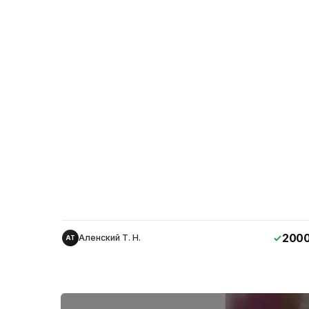
200
Аленский Т. Н.
АТ