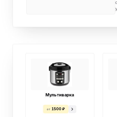
Бытовая техника
Ви
Ото
Фототехника
Оргтехника
Паро
Сушил
Аудиотехника
Электротранспорт
Электроинструмент
Бензотехника
Садовая техника
Мультиварка
1500 ₽
от