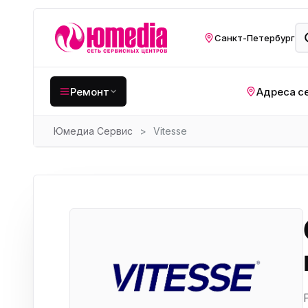
Санкт-Петербург
Ремонт
Адреса с
Юмедиа Сервис
>
Vitesse
Крупная бытовая
техника
Хо
Кухонная техника
Н
ко
Мелкая цифровая
техника
Газ
Видеотехника
Вел
Компьютерная техника
Хо