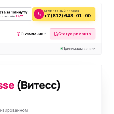
БЕСПЛАТНЫЙ ЗВОНОК
та за 1 минуту
+7 (812) 648-01-00
с · онлайн
24/7
Статус ремонта
О компании
Принимаем заявки
я
sse
(Витесс)
а
вч
лизированном