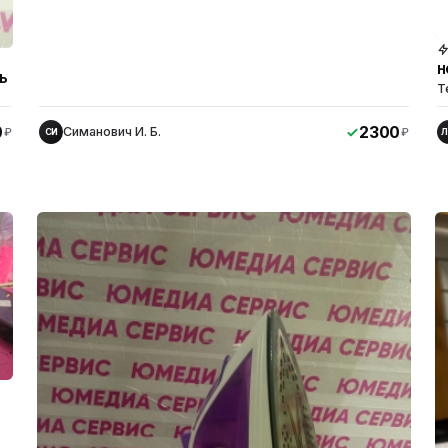
н
ь
Т
0
2300
Симанович И. Б.
₽
₽
СИ