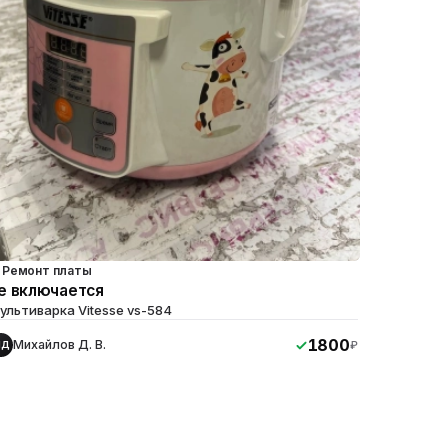
Ремонт платы
е включается
ультиварка Vitesse vs-584
1800
Михайлов Д. В.
₽
МД