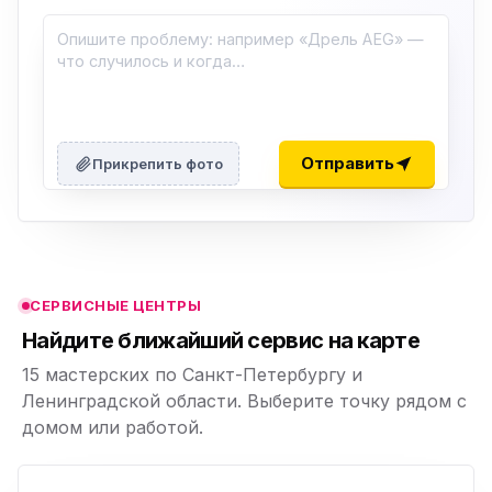
ю
ю
Отправить
Прикрепить фото
ю
ю
СЕРВИСНЫЕ ЦЕНТРЫ
ю
Найдите ближайший сервис на карте
15 мастерских по Санкт-Петербургу и
Ленинградской области. Выберите точку рядом с
домом или работой.
ю
p,