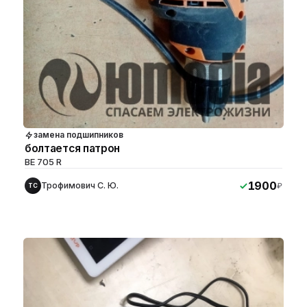
замена подшипников
болтается патрон
BE 705 R
1900
Трофимович С. Ю.
₽
ТС