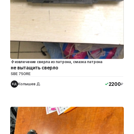
извлечение сверла из патрона, смазка патрона
не вытащить сверло
SBE 750RE
2200
Колышев Д.
₽
КД