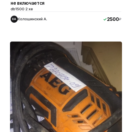
не включается
db1500 2 xe
2500
Колошинский А.
₽
КА