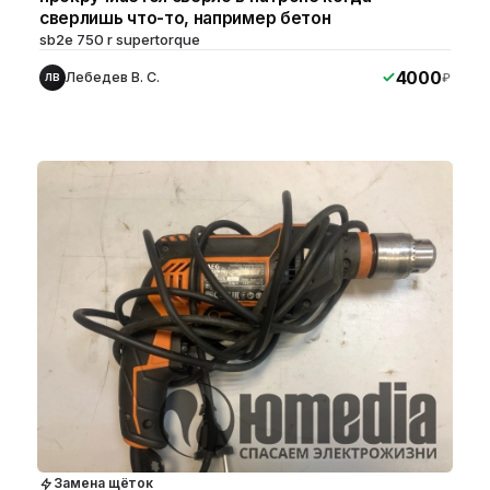
сверлишь что-то, например бетон
sb2e 750 r supertorque
4000
Лебедев В. С.
₽
ЛВ
Замена щёток