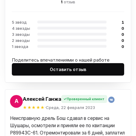
1
отзыв
5 звёзд
1
4 звезды
0
3 звезды
0
2 звезды
0
1 звезда
0
Поделитесь впечатлениями о нашей работе
Оставить отзыв
Алексей Ганжа
Проверенный клиент
ЕЙ
Среда, 22 февраля 2023
Неисправную дрель Бош сдавал в сервис на
Шушары, осмотрели и приняли ее по квитанции
P89943C-61. Отремонтировали за 6 дней, заплатил