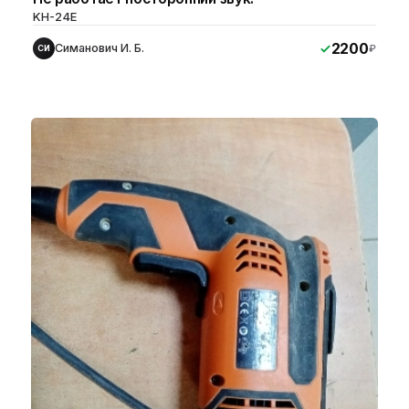
KH-24E
2200
Симанович И. Б.
₽
СИ