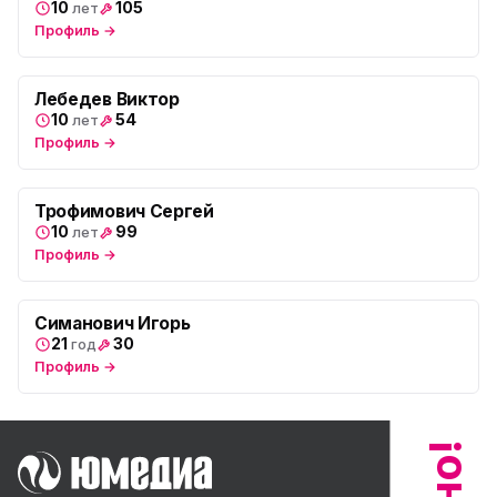
ул. Тверская 60, Колпино
10
105
лет
Профиль →
Юмедиа во Всеволожске
ю
пр. Христиновский 28, Всеволожск
Лебедев Виктор
10
54
лет
Профиль →
Трофимович Сергей
10
99
лет
Профиль →
Симанович Игорь
21
30
год
Профиль →