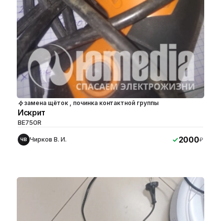
замена щёток , починка контактной группы
Искрит
BE750R
2000
Чирков В. И.
₽
ЧВ