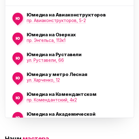
Юмедиа на Авиаконструкторов
ю
пр. Авиаконструкторов, 5-2
Юмедиа на Озерках
ю
ю
пр. Энгельса, 113к1
Юмедиа на Руставели
ю
ул. Руставели, 66
Юмедиа у метро Лесная
ю
ул. Харченко, 12
Юмедиа на Комендантском
ю
пр. Комендантский, 4к2
Юмедиа на Академической
ю
пр. Науки, 21к1
Юмедиа на Васильевском острове
ю
Наши
мастера