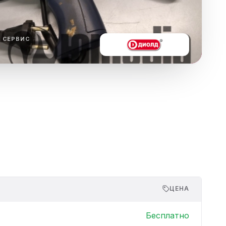
ха
ль
 СЕРВИС
ы
ЦЕНА
Бесплатно