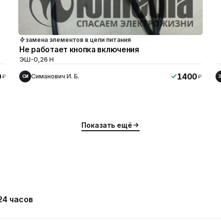
замена элементов в цепи питания
Не работает кнопка включения
ЭШ-0,26 H
0
1400
Симанович И. Б.
₽
₽
СИ
Показать ещё
24 часов