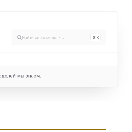
⌘ K
оделей мы знаем.