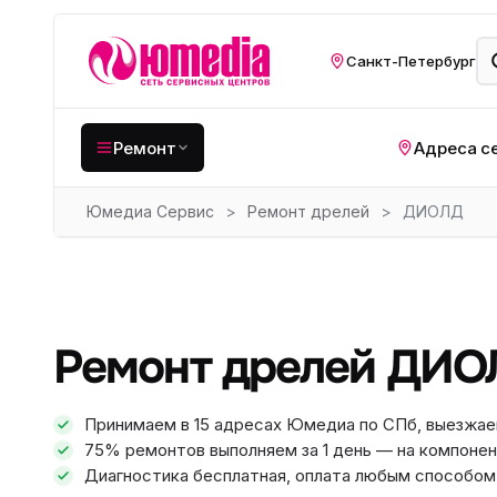
Санкт-Петербург
Ремонт
Адреса с
Юмедиа Сервис
>
Ремонт дрелей
>
ДИОЛД
Крупная бытовая
техника
Хо
Кухонная техника
Н
ко
Мелкая цифровая
Ремонт дрелей ДИО
техника
Газ
Видеотехника
Вел
Принимаем в 15 адресах Юмедиа по СПб, выезжае
75% ремонтов выполняем за 1 день — на компонен
Компьютерная техника
Хо
Диагностика бесплатная, оплата любым способом: 