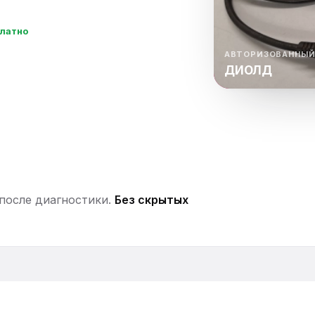
нный шкаф
Вентиляция
Осушитель возду
платно
пительный
Бьюти холодильник
Водонагревате
котел
АВТОРИЗОВАННЫЙ
ДИОЛД
конвектомат
Бойлер
Кулер для вод
ьная машина
Тепловая завеса
 после диагностики.
Без скрытых