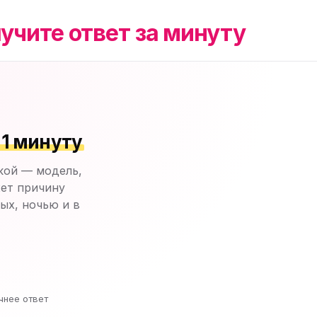
учите ответ за минуту
 1 минуту
кой — модель,
ет причину
ых, ночью и в
чнее ответ