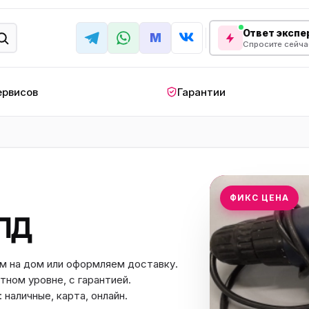
Ответ экспер
M
Спросите сейча
ервисов
Гарантии
КРУПНАЯ БЫТОВАЯ ТЕХНИКА
лодильник
Стиральная машина
Кондиционер
апольный
Мобильный
Посудомоечна
ФИКС ЦЕНА
ндиционер
кондиционер
машина
ЛД
овая плита
Варочная панель
Беговая дорожк
отренажер
Сушильный шкаф
Духовой шкаф
м на дом или оформляем доставку.
тном уровне, с гарантией.
лодильная
Холодильный шкаф
Встраиваемая с
камера
наличные, карта, онлайн.