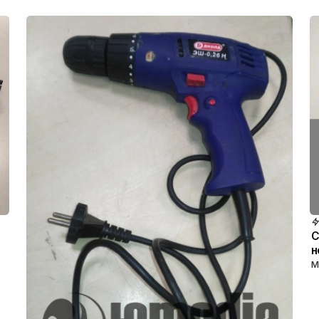
С
н
М