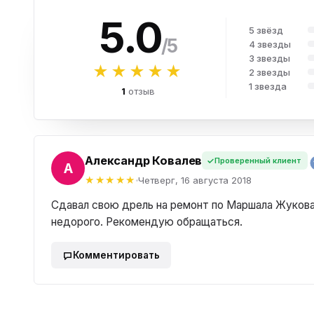
5.0
5 звёзд
/5
4 звезды
3 звезды
★★★★★
2 звезды
1 звезда
1
отзыв
Александр Ковалев
Проверенный клиент
НДР
Четверг, 16 августа 2018
Сдавал свою дрель на ремонт по Маршала Жукова 
недорого. Рекомендую обращаться.
Комментировать