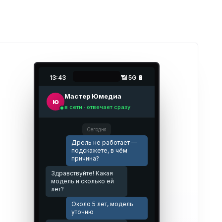
13:43
📶 5G 🔋
Мастер Юмедиа
ю
в сети · отвечает сразу
Сегодня
Дрель не работает —
подскажете, в чём
причина?
Здравствуйте! Какая
модель и сколько ей
лет?
Около 5 лет, модель
уточню