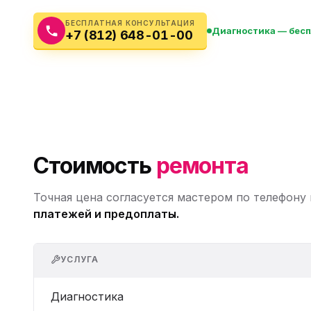
Бытовая техника
Ви
БЕСПЛАТНАЯ КОНСУЛЬТАЦИЯ
Диагностика — бес
+7 (812) 648-01-00
Ото
Фототехника
Оргтехника
Паро
Сушил
Аудиотехника
Электротранспорт
Стоимость
ремонта
Электроинструмент
Точная цена согласуется мастером по телефону
Бензотехника
платежей и предоплаты.
Садовая техника
УСЛУГА
Диагностика