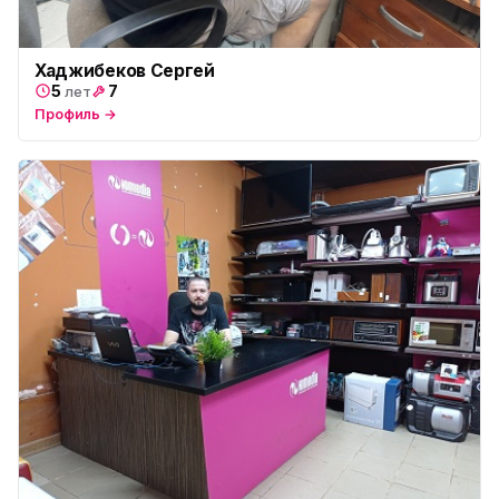
ул. Будапештская, 87-3
Юмедиа Сервис в Колпино
ю
Хаджибеков Сергей
ул. Тверская 60, Колпино
5
7
лет
Профиль →
Юмедиа во Всеволожске
ю
пр. Христиновский 28, Всеволожск