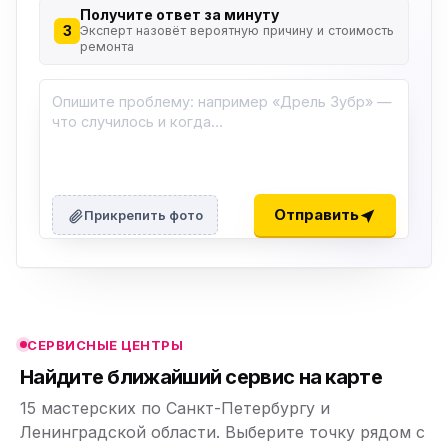
Получите ответ за минуту
3
Эксперт назовёт вероятную причину и стоимость
ремонта
ю
ю
Отправить
Прикрепить фото
ю
ю
СЕРВИСНЫЕ ЦЕНТРЫ
ю
Найдите ближайший сервис на карте
15 мастерских по Санкт-Петербургу и
Ленинградской области. Выберите точку рядом с