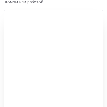
домом или работой.
ю
p,
+
−
ю
ю
ю
ю