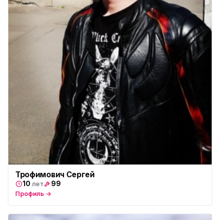
Трофимович Сергей
10
99
лет
Профиль →