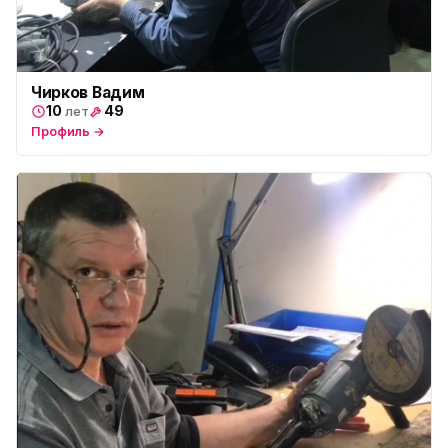
Чирков Вадим
10
49
лет
Профиль →