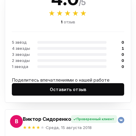
/5
★★★★★
1
отзыв
5 звёзд
0
4 звезды
1
3 звезды
0
2 звезды
0
1 звезда
0
Поделитесь впечатлениями о нашей работе
Оставить отзыв
Виктор Сидоренко
Проверенный клиент
ОР
Среда, 15 августа 2018