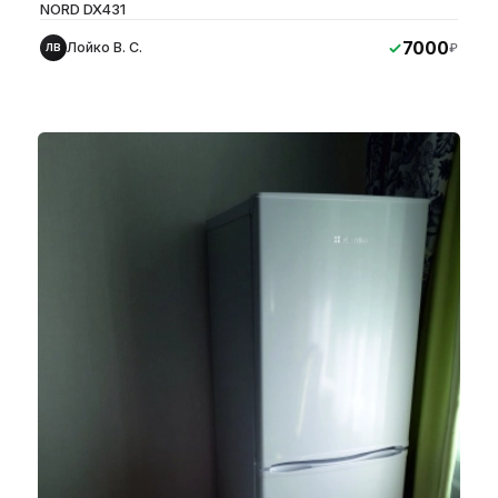
NORD DX431
7000
Лойко В. С.
₽
ЛВ