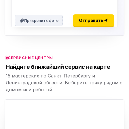
ю
ю
Отправить
Прикрепить фото
ю
ю
СЕРВИСНЫЕ ЦЕНТРЫ
ю
Найдите ближайший сервис на карте
15 мастерских по Санкт-Петербургу и
Ленинградской области. Выберите точку рядом с
домом или работой.
ю
p,
+
−
ю