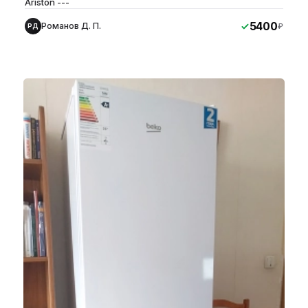
Ariston ---
5400
Романов Д. П.
₽
РД