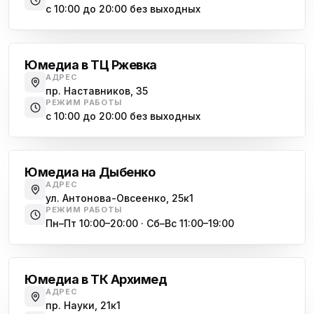
с 10:00 до 20:00 без выходных
Юмедиа на Дыбенко
Большевиков
ю
ул. Антонова-Овсеенко, 25к1
Юмедиа в ТЦ Ржевка
Юмедиа в ТК Юго-Запад
ю
АДРЕС
пр. Маршала Жукова, 35-1
пр. Наставников, 35
РЕЖИМ РАБОТЫ
Юмедиа на Космонавтов
с 10:00 до 20:00 без выходных
ю
пр. Космонавтов, 38к4
Дыбенко
Юмедиа на Международной
ю
Юмедиа на Дыбенко
ул. Белы Куна, 24к1
АДРЕС
ул. Антонова-Овсеенко, 25к1
Юмедиа в Купчино
ю
РЕЖИМ РАБОТЫ
ул. Будапештская, 87-3
Пн–Пт 10:00–20:00 · Сб–Вс 11:00–19:00
Академическая
Юмедиа Сервис в Колпино
ю
ул. Тверская 60, Колпино
Юмедиа в ТК Архимед
Юмедиа во Всеволожске
АДРЕС
ю
пр. Науки, 21к1
пр. Христиновский 28, Всеволожск