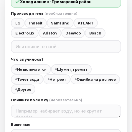
холодильник · Приморский район
Производитель
(необязательно)
LG
Indesit
Samsung
ATLANT
Electrolux
Ariston
Daewoo
Bosch
Что случилось?
Не включается
Шумит, гремит
Течёт вода
Не греет
Ошибка на дисплее
Другое
Опишите поломку
(необязательно)
Ваше имя