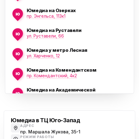
Юмедиа на Озерках
ю
ю
пр. Энгельса, 113к1
Юмедиа на Руставели
ю
ул. Руставели, 66
Юмедиа у метро Лесная
ю
ул. Харченко, 12
Юмедиа на Комендантском
ю
пр. Комендантский, 4к2
Юмедиа на Академической
ю
пр. Науки, 21к1
Проспект Ветеранов
Юмедиа на Васильевском острове
ю
Морская набережная, 35
Юмедиа в ТЦ Юго-Запад
АДРЕС
Юмедиа на Наставников
пр. Маршала Жукова, 35-1
ю
пр. Наставников 35
РЕЖИМ РАБОТЫ