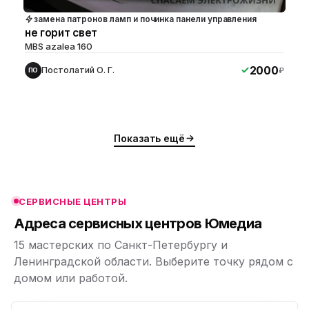
замена патронов ламп и починка панели управления
не горит свет
MBS azalea 160
2000
Постолатий О. Г.
₽
ПО
ю
ю
Показать ещё
ю
ю
СЕРВИСНЫЕ ЦЕНТРЫ
ю
Адреса сервисных центров Юмедиа
15 мастерских по Санкт-Петербургу и
Ленинградской области. Выберите точку рядом с
домом или работой.
ю
p,