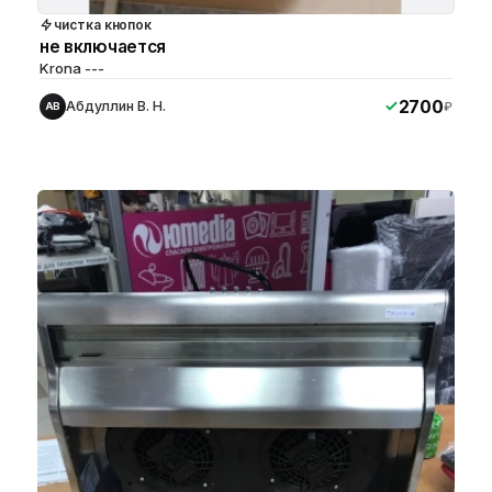
чистка кнопок
не включается
Krona ---
2700
Абдуллин В. Н.
₽
АВ