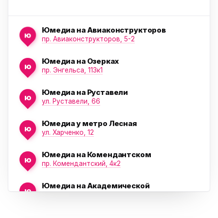
Юмедиа на Авиаконструкторов
ю
пр. Авиаконструкторов, 5-2
Юмедиа на Озерках
ю
ю
пр. Энгельса, 113к1
Юмедиа на Руставели
ю
ул. Руставели, 66
Юмедиа у метро Лесная
ю
ул. Харченко, 12
Юмедиа на Комендантском
ю
пр. Комендантский, 4к2
Юмедиа на Академической
ю
пр. Науки, 21к1
Проспект Ветеранов
Юмедиа на Васильевском острове