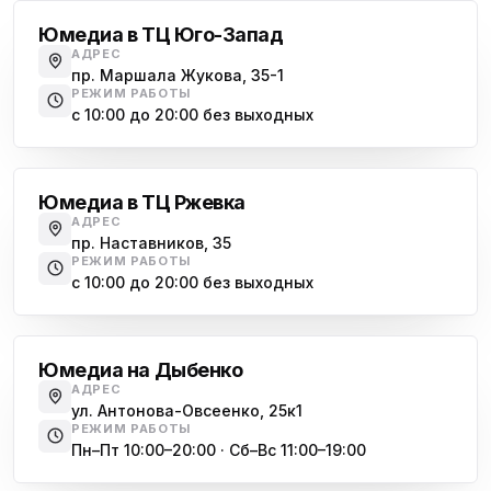
ю
Морская набережная, 35
Юмедиа в ТЦ Юго-Запад
АДРЕС
Юмедиа на Наставников
пр. Маршала Жукова, 35-1
ю
пр. Наставников 35
РЕЖИМ РАБОТЫ
с 10:00 до 20:00 без выходных
Юмедиа на Дыбенко
Большевиков
ю
ул. Антонова-Овсеенко, 25к1
Юмедиа в ТЦ Ржевка
Юмедиа в ТК Юго-Запад
ю
АДРЕС
пр. Маршала Жукова, 35-1
пр. Наставников, 35
РЕЖИМ РАБОТЫ
Юмедиа на Космонавтов
с 10:00 до 20:00 без выходных
ю
пр. Космонавтов, 38к4
Дыбенко
Юмедиа на Международной
ю
Юмедиа на Дыбенко
ул. Белы Куна, 24к1
АДРЕС
ул. Антонова-Овсеенко, 25к1
Юмедиа в Купчино
ю
РЕЖИМ РАБОТЫ
ул. Будапештская, 87-3
Пн–Пт 10:00–20:00 · Сб–Вс 11:00–19:00
Академическая
Юмедиа Сервис в Колпино