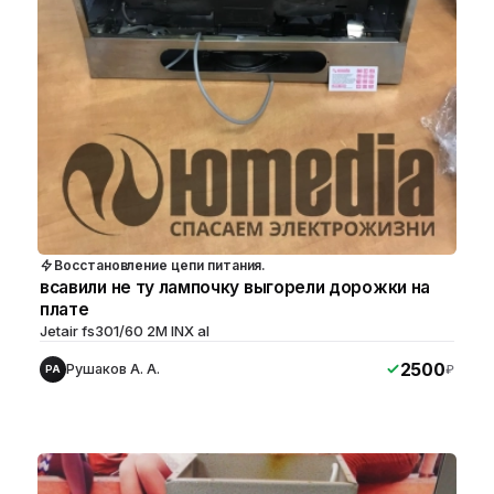
Восстановление цепи питания.
всавили не ту лампочку выгорели дорожки на
плате
Jetair fs301/60 2M INX al
2500
Рушаков А. А.
₽
РА