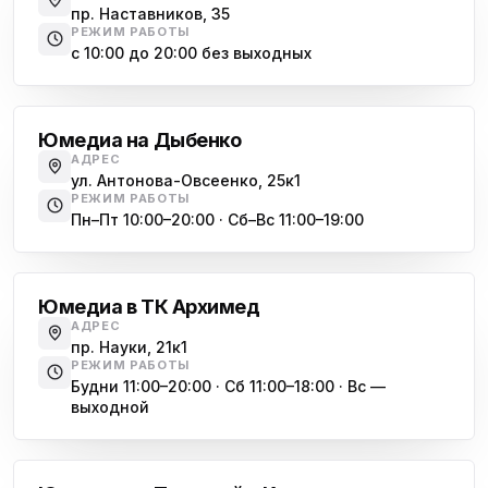
пр. Наставников, 35
РЕЖИМ РАБОТЫ
Юмедиа на Космонавтов
с 10:00 до 20:00 без выходных
ю
пр. Космонавтов, 38к4
Дыбенко
Юмедиа на Международной
ю
Юмедиа на Дыбенко
ул. Белы Куна, 24к1
АДРЕС
ул. Антонова-Овсеенко, 25к1
Юмедиа в Купчино
ю
РЕЖИМ РАБОТЫ
ул. Будапештская, 87-3
Пн–Пт 10:00–20:00 · Сб–Вс 11:00–19:00
Академическая
Юмедиа Сервис в Колпино
ю
ул. Тверская 60, Колпино
Юмедиа в ТК Архимед
Юмедиа во Всеволожске
АДРЕС
ю
пр. Науки, 21к1
пр. Христиновский 28, Всеволожск
РЕЖИМ РАБОТЫ
Будни 11:00–20:00 · Сб 11:00–18:00 · Вс —
выходной
Обухово