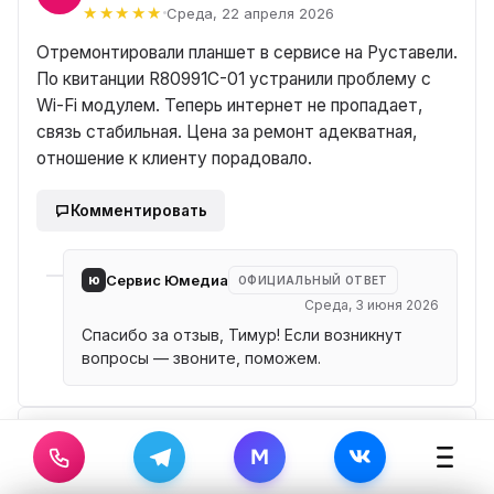
Среда, 22 апреля 2026
Отремонтировали планшет в сервисе на Руставели.
По квитанции R80991C-01 устранили проблему с
Wi-Fi модулем. Теперь интернет не пропадает,
связь стабильная. Цена за ремонт адекватная,
отношение к клиенту порадовало.
Комментировать
ю
Сервис Юмедиа
ОФИЦИАЛЬНЫЙ ОТВЕТ
Среда, 3 июня 2026
Спасибо за отзыв, Тимур! Если возникнут
вопросы — звоните, поможем.
Зинаида
Проверенный клиент
А
M
Вторник, 21 апреля 2026