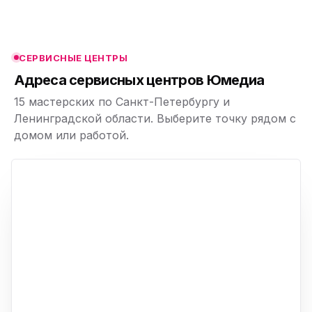
ю
ю
СЕРВИСНЫЕ ЦЕНТРЫ
ю
Адреса сервисных центров Юмедиа
15 мастерских по Санкт-Петербургу и
Ленинградской области. Выберите точку рядом с
домом или работой.
ю
p,
+
−
ю
ю