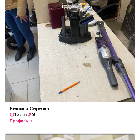
Бешига Сережа
15
9
лет
Профиль →