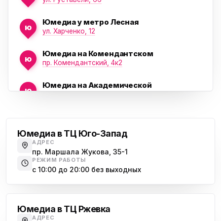
Юмедиа у метро Лесная
ю
ул. Харченко, 12
Юмедиа на Комендантском
ю
пр. Комендантский, 4к2
Юмедиа на Академической
ю
пр. Науки, 21к1
Проспект Ветеранов
Юмедиа на Васильевском острове
ю
Морская набережная, 35
Юмедиа в ТЦ Юго-Запад
АДРЕС
Юмедиа на Наставников
пр. Маршала Жукова, 35-1
ю
пр. Наставников 35
РЕЖИМ РАБОТЫ
с 10:00 до 20:00 без выходных
Юмедиа на Дыбенко
Большевиков
ю
ул. Антонова-Овсеенко, 25к1
Юмедиа в ТЦ Ржевка
Юмедиа в ТК Юго-Запад
ю
АДРЕС
пр. Маршала Жукова, 35-1