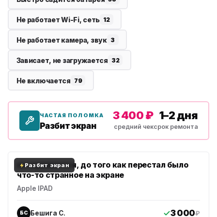
Не работает Wi-Fi, сеть
12
Не работает камера, звук
3
Зависает, не загружается
32
Не включается
79
3 400 ₽
1–2 дня
ЧАСТАЯ ПОЛОМКА
Разбит экран
средний чек
срок ремонта
не заряжается, до того как перестал было
Разбит экран
что-то странное на экране
Apple IPAD
3 000
Бешига С.
₽
БС