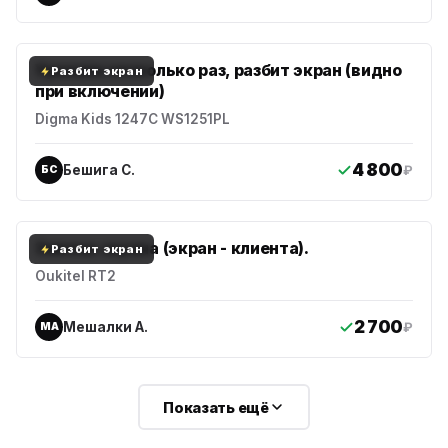
Уронили несколько раз, разбит экран (видно
Разбит экран
при включении)
Digma Kids 1247C WS1251PL
4 800
Бешига С.
₽
БС
Замена экрана (экран - клиента).
Разбит экран
Oukitel RT2
2 700
Мешалки А.
₽
МА
ю
ю
Показать ещё