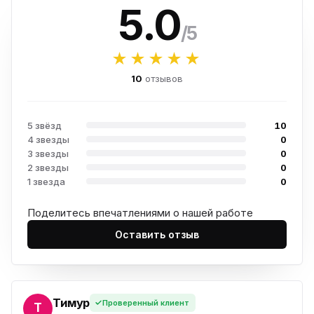
5.0
/5
★★★★★
10
отзывов
5 звёзд
10
4 звезды
0
3 звезды
0
2 звезды
0
1 звезда
0
Поделитесь впечатлениями о нашей работе
Оставить отзыв
Тимур
Проверенный клиент
УР