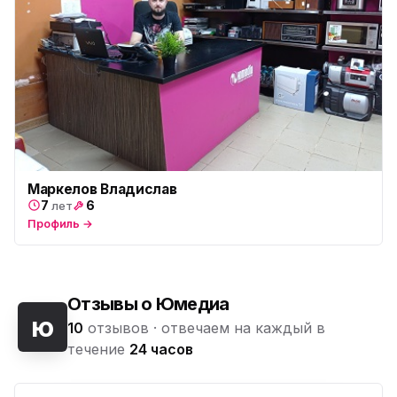
Маркелов Владислав
7
6
лет
Профиль →
Отзывы о Юмедиа
ю
10
отзывов ·
отвечаем на каждый в
течение
24 часов