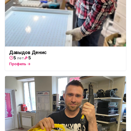
Давыдов Денис
5
5
лет
Профиль →