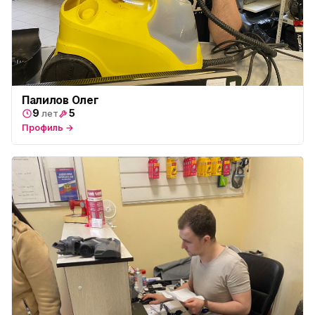
Палилов Олег
9
5
лет
Профиль →