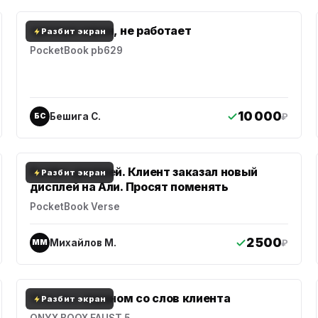
треснул экран, не работает
Разбит экран
PocketBook pb629
10 000
Бешига С.
₽
БС
Разбит дисплей. Клиент заказал новый
Разбит экран
дисплей на Али. Просят поменять
PocketBook Verse
2 500
Михайлов М.
₽
ММ
Что-то с экраном со слов клиента
Разбит экран