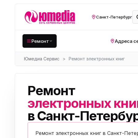
Санкт-Петербург
Ремонт
Адреса с
Юмедиа Сервис
>
Ремонт электронных книг
Крупная бытовая
техника
Хо
Кухонная техника
Н
Ремонт
ко
Мелкая цифровая
техника
электронных кни
Газ
в Санкт-Петербу
Видеотехника
Вел
Компьютерная техника
Хо
Ремонт электронных книг в Санкт-Пете