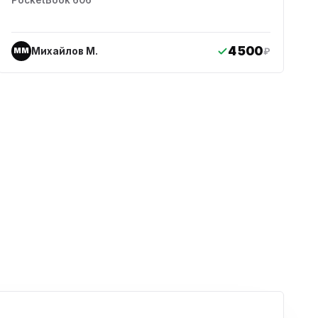
PocketBook 606
4 500
Михайлов М.
₽
ММ