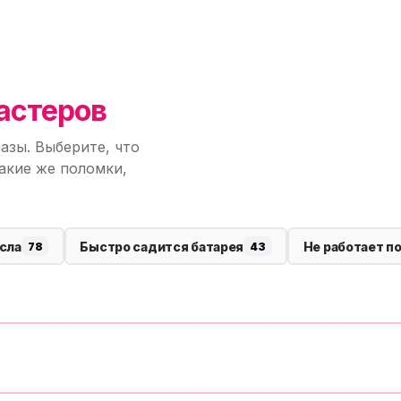
астеров
азы. Выберите, что
акие же поломки,
сла
Быстро садится батарея
Не работает п
78
43