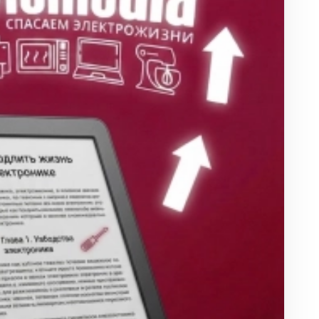
ха
ль
ы