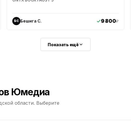
ONYX BOOX FAUST 5
9 800
Бешига С.
₽
БС
ю
Показать ещё
ю
ю
ю
ров Юмедиа
дской области. Выберите
ю
+