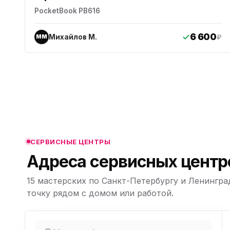
PocketBook PB616
6 600
Михайлов М.
₽
ММ
ю
ю
ю
СЕРВИСНЫЕ ЦЕНТРЫ
Адреса сервисных цент
15 мастерских по Санкт-Петербургу и Ленингра
ю
Leaflet
|
©
точку рядом с домом или работой.
OpenStreetMap,
© CARTO