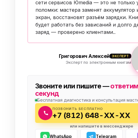
сети сервисов Юmedia — это не только 
Бытовая техника
Ви
поломки: мастера заменят аккумулятор и
Ото
экран, восстановят разъём зарядки. Кни
Фототехника
будет работать без зависаний и долго 
заряд —
проверено клиентами
..
Оргтехника
Паро
Сушил
Аудиотехника
Григорович Алексей
ЭКСПЕРТ
Электротранспорт
Эксперт по электронным книгам
Электроинструмент
Звоните или пишите —
ответим
Бензотехника
секунд
Бесплатная диагностика и консультация маст
Садовая техника
ПОЗВОНИТЬ БЕСПЛАТНО
+7 (812) 648-XX-XX
или напишите в мессенджере
WhatsApp
Telegram