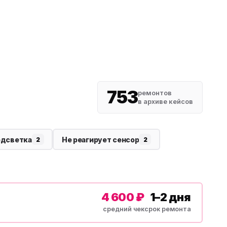
753
ремонтов
в архиве кейсов
одсветка
Не реагирует сенсор
2
2
4 600 ₽
1–2 дня
средний чек
срок ремонта