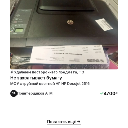
Удаление постороннего предмета, ТО
Не захватывает бумагу
МФУ струйный цветной HP HP Descjet 2516
4700
Принтерщиков А. М.
₽
ПА
ю
ю
Показать ещё