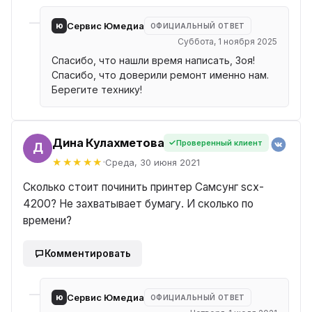
ю
Сервис Юмедиа
ОФИЦИАЛЬНЫЙ ОТВЕТ
Суббота, 1 ноября 2025
Спасибо, что нашли время написать, Зоя!
Спасибо, что доверили ремонт именно нам.
Берегите технику!
Дина Кулахметова
Проверенный клиент
ИНА
Среда, 30 июня 2021
Сколько стоит починить принтер Самсунг scx-
4200? Не захватывает бумагу. И сколько по
времени?
Комментировать
ю
Сервис Юмедиа
ОФИЦИАЛЬНЫЙ ОТВЕТ