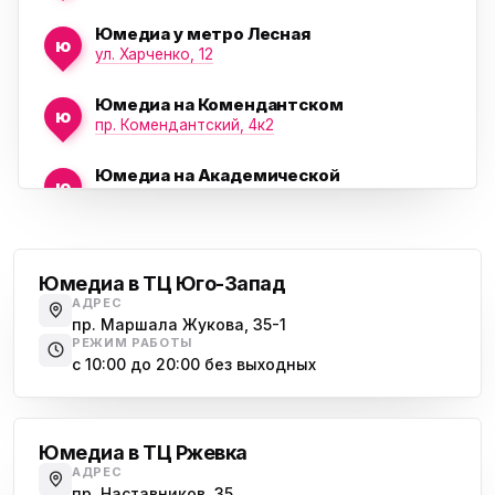
Юмедиа у метро Лесная
ю
ул. Харченко, 12
Юмедиа на Комендантском
ю
пр. Комендантский, 4к2
Юмедиа на Академической
ю
пр. Науки, 21к1
Проспект Ветеранов
Юмедиа на Васильевском острове
ю
Морская набережная, 35
Юмедиа в ТЦ Юго-Запад
АДРЕС
Юмедиа на Наставников
пр. Маршала Жукова, 35-1
ю
пр. Наставников 35
РЕЖИМ РАБОТЫ
с 10:00 до 20:00 без выходных
Юмедиа на Дыбенко
Большевиков
ю
ул. Антонова-Овсеенко, 25к1
Юмедиа в ТЦ Ржевка
Юмедиа в ТК Юго-Запад
ю
АДРЕС
пр. Маршала Жукова, 35-1
пр. Наставников, 35