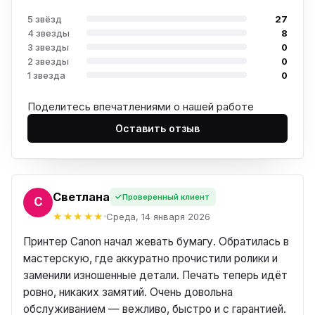
5 звёзд
27
4 звезды
8
3 звезды
0
2 звезды
0
1 звезда
0
Поделитесь впечатлениями о нашей работе
Оставить отзыв
Светлана
Проверенный клиент
А
Среда, 14 января 2026
Принтер Canon начал жевать бумагу. Обратилась в
мастерскую, где аккуратно прочистили ролики и
заменили изношенные детали. Печать теперь идёт
ровно, никаких замятий. Очень довольна
обслуживанием — вежливо, быстро и с гарантией.