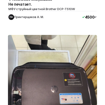
Не печатает.
МФУ струйный цветной Brother DCP-T510W
4500
Принтерщиков А. М.
₽
ПА