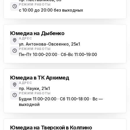
РЕЖИМ РАБОТЫ
Юмедиа на Космонавтов
с 10:00 до 20:00 без выходных
ю
пр. Космонавтов, 38к4
Дыбенко
Юмедиа на Международной
ю
Юмедиа на Дыбенко
ул. Белы Куна, 24к1
АДРЕС
ул. Антонова-Овсеенко, 25к1
Юмедиа в Купчино
ю
РЕЖИМ РАБОТЫ
ул. Будапештская, 87-3
Пн–Пт 10:00–20:00 · Сб–Вс 11:00–19:00
Академическая
Юмедиа Сервис в Колпино
ю
ул. Тверская 60, Колпино
Юмедиа в ТК Архимед
Юмедиа во Всеволожске
АДРЕС
ю
пр. Науки, 21к1
пр. Христиновский 28, Всеволожск
РЕЖИМ РАБОТЫ
Будни 11:00–20:00 · Сб 11:00–18:00 · Вс —
выходной
Обухово
Юмедиа на Тверской в Колпино