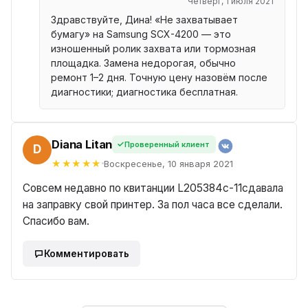
Четверг, 1 июля 2021
Здравствуйте, Дина! «Не захватывает
бумагу» на Samsung SCX-4200 — это
изношенный ролик захвата или тормозная
площадка. Замена недорогая, обычно
ремонт 1–2 дня. Точную цену назовём после
диагностики; диагностика бесплатная.
Diana Litan
Проверенный клиент
ANA
Воскресенье, 10 января 2021
Совсем недавно по квитанции L205384c-11сдавала
на заправку свой принтер. За пол часа все сделали.
Спасибо вам.
Комментировать