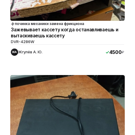
починка механики замена фрикциона
Зажевывает кассету когда останавливаешь и
вытаскиваешь кассету
DVR-4286W
4500
Жгулёв А. Ю.
₽
ЖА