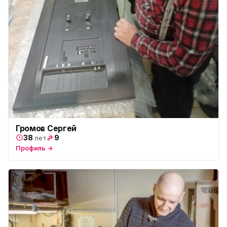
Громов Сергей
38
9
лет
Профиль →