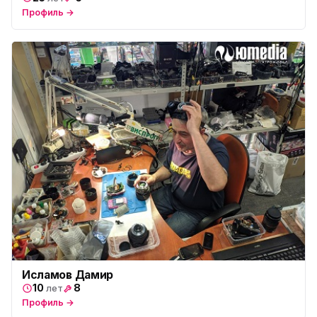
Профиль →
Исламов Дамир
10
8
лет
Профиль →