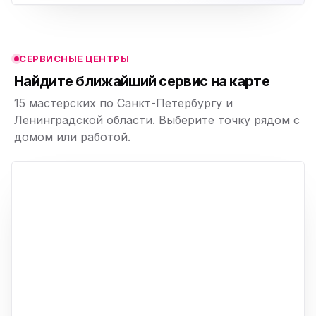
ю
ю
СЕРВИСНЫЕ ЦЕНТРЫ
ю
Найдите ближайший сервис на карте
15 мастерских по Санкт-Петербургу и
Ленинградской области. Выберите точку рядом с
домом или работой.
ю
p,
+
−
ю
ю