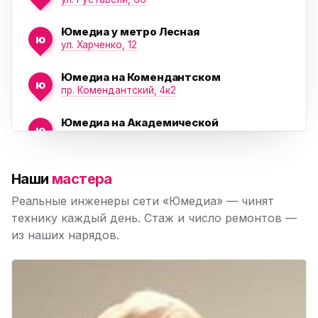
Юмедиа у метро Лесная
ю
ул. Харченко, 12
Юмедиа на Комендантском
ю
пр. Комендантский, 4к2
Юмедиа на Академической
ю
пр. Науки, 21к1
Юмедиа на Васильевском острове
ю
Наши
мастера
Морская набережная, 35
Реальные инженеры сети «Юмедиа» — чинят
Юмедиа на Наставников
технику каждый день. Стаж и число ремонтов —
ю
пр. Наставников 35
из наших нарядов.
Юмедиа на Дыбенко
ю
ул. Антонова-Овсеенко, 25к1
Юмедиа в ТК Юго-Запад
ю
пр. Маршала Жукова, 35-1