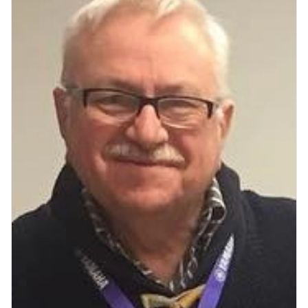
Юмедиа на Космонавтов
ю
пр. Космонавтов, 38к4
Юмедиа на Международной
ю
ул. Белы Куна, 24к1
Юмедиа в Купчино
ю
ул. Будапештская, 87-3
Юмедиа Сервис в Колпино
ю
ул. Тверская 60, Колпино
Юмедиа во Всеволожске
ю
пр. Христиновский 28, Всеволожск