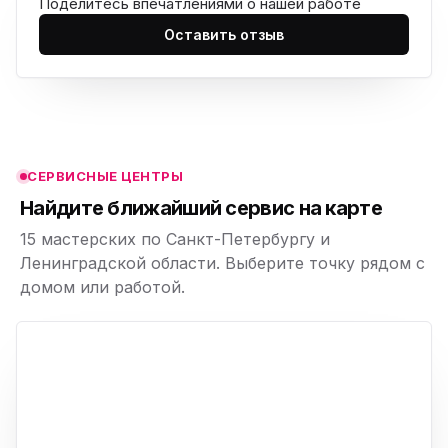
Поделитесь впечатлениями о нашей работе
ю
Оставить отзыв
ю
ю
ю
СЕРВИСНЫЕ ЦЕНТРЫ
ю
Найдите ближайший сервис на карте
15 мастерских по Санкт-Петербургу и
Ленинградской области. Выберите точку рядом с
домом или работой.
ю
p,
+
−
ю