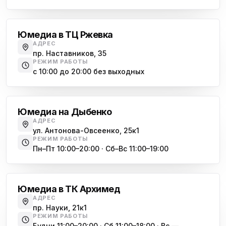
Юмедиа на Дыбенко
Большевиков
ю
ул. Антонова-Овсеенко, 25к1
Юмедиа в ТЦ Ржевка
Юмедиа в ТК Юго-Запад
ю
АДРЕС
пр. Маршала Жукова, 35-1
пр. Наставников, 35
РЕЖИМ РАБОТЫ
Юмедиа на Космонавтов
с 10:00 до 20:00 без выходных
ю
пр. Космонавтов, 38к4
Дыбенко
Юмедиа на Международной
ю
Юмедиа на Дыбенко
ул. Белы Куна, 24к1
АДРЕС
ул. Антонова-Овсеенко, 25к1
Юмедиа в Купчино
ю
РЕЖИМ РАБОТЫ
ул. Будапештская, 87-3
Пн–Пт 10:00–20:00 · Сб–Вс 11:00–19:00
Академическая
Юмедиа Сервис в Колпино
ю
ул. Тверская 60, Колпино
Юмедиа в ТК Архимед
Юмедиа во Всеволожске
АДРЕС
ю
пр. Науки, 21к1
пр. Христиновский 28, Всеволожск
РЕЖИМ РАБОТЫ
Будни 11:00–20:00 · Сб 11:00–18:00 · Вс —