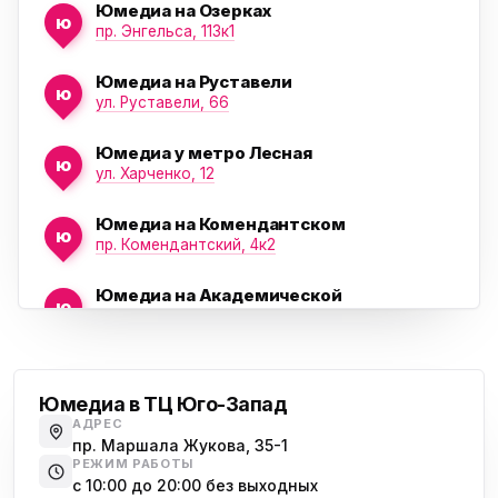
Юмедиа на Озерках
ю
ю
пр. Энгельса, 113к1
Юмедиа на Руставели
ю
ул. Руставели, 66
Юмедиа у метро Лесная
ю
ул. Харченко, 12
Юмедиа на Комендантском
ю
пр. Комендантский, 4к2
Юмедиа на Академической
ю
пр. Науки, 21к1
Проспект Ветеранов
Юмедиа на Васильевском острове
ю
Морская набережная, 35
Юмедиа в ТЦ Юго-Запад
АДРЕС
Юмедиа на Наставников
пр. Маршала Жукова, 35-1
ю
пр. Наставников 35
РЕЖИМ РАБОТЫ
с 10:00 до 20:00 без выходных