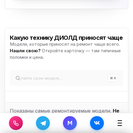
Какую технику ДИОЛД приносят чаще
Модели, которые приносят на ремонт чаще всего.
Нашли свою?
Откройте карточку — там типичные
поломки и цена.
⌘ K
Показаны самые ремонтируемые модели.
Не
нашли свою?
Уточните у мастера —
M
большинство моделей мы знаем.