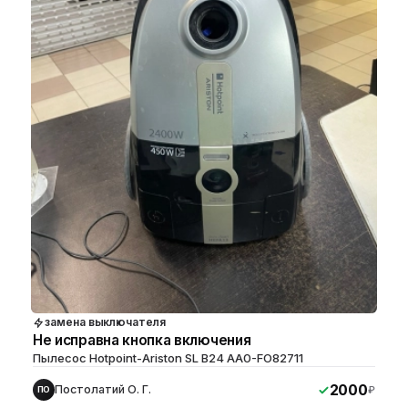
замена выключателя
Не исправна кнопка включения
Пылесос Hotpoint-Ariston SL B24 AA0-FO82711
2000
Постолатий О. Г.
₽
ПО