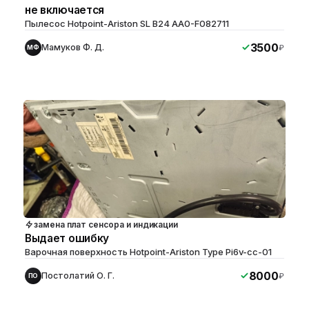
не включается
Пылесос Hotpoint-Ariston SL B24 AA0-F082711
3500
Мамуков Ф. Д.
₽
МФ
замена плат сенсора и индикации
Выдает ошибку
Варочная поверхность Hotpoint-Ariston Type Pi6v-cc-01
8000
Постолатий О. Г.
₽
ПО