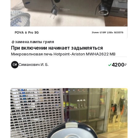
замена лампы гриля
При включении начинает задымляться
Микроволновая печь Hotpoint-Ariston MWHA2622 MB
4200
Симанович И. Б.
₽
СИ