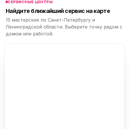
СЕРВИСНЫЕ ЦЕНТРЫ
ю
Найдите ближайший сервис на карте
15 мастерских по Санкт-Петербургу и
Ленинградской области. Выберите точку рядом с
домом или работой.
ю
p,
+
−
ю
ю
ю