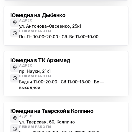
Юмедиа на Международной
ю
Юмедиа на Дыбенко
ул. Белы Куна, 24к1
АДРЕС
ул. Антонова-Овсеенко, 25к1
Юмедиа в Купчино
ю
РЕЖИМ РАБОТЫ
ул. Будапештская, 87-3
Пн–Пт 10:00–20:00 · Сб–Вс 11:00–19:00
Академическая
Юмедиа Сервис в Колпино
ю
ул. Тверская 60, Колпино
Юмедиа в ТК Архимед
Юмедиа во Всеволожске
АДРЕС
ю
пр. Науки, 21к1
пр. Христиновский 28, Всеволожск
РЕЖИМ РАБОТЫ
Будни 11:00–20:00 · Сб 11:00–18:00 · Вс —
выходной
Обухово
Юмедиа на Тверской в Колпино
АДРЕС
ул. Тверская, 60, Колпино
РЕЖИМ РАБОТЫ