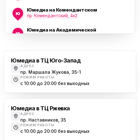
Юмедиа на Комендантском
ю
пр. Комендантский, 4к2
Юмедиа на Академической
ю
пр. Науки, 21к1
Проспект Ветеранов
Юмедиа на Васильевском острове
ю
Морская набережная, 35
Юмедиа в ТЦ Юго-Запад
АДРЕС
Юмедиа на Наставников
пр. Маршала Жукова, 35-1
ю
пр. Наставников 35
РЕЖИМ РАБОТЫ
с 10:00 до 20:00 без выходных
Юмедиа на Дыбенко
Большевиков
ю
ул. Антонова-Овсеенко, 25к1
Юмедиа в ТЦ Ржевка
Юмедиа в ТК Юго-Запад
ю
АДРЕС
пр. Маршала Жукова, 35-1
пр. Наставников, 35
РЕЖИМ РАБОТЫ
Юмедиа на Космонавтов
с 10:00 до 20:00 без выходных
ю
пр. Космонавтов, 38к4
Дыбенко