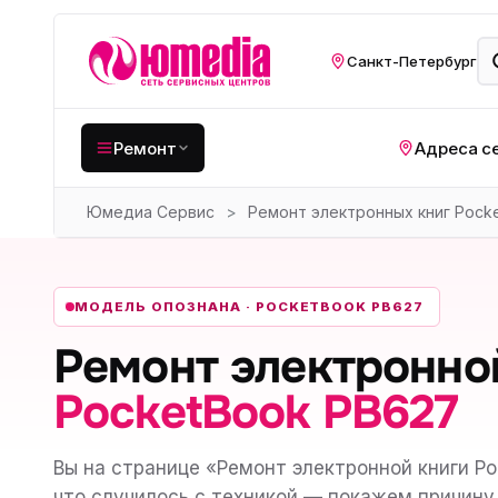
Санкт-Петербург
Ремонт
Адреса с
Юмедиа Сервис
>
Ремонт электронных книг Pock
Крупная бытовая
техника
Хо
Кухонная техника
Н
МОДЕЛЬ ОПОЗНАНА · POCKETBOOK PB627
ко
Мелкая цифровая
Ремонт электронно
техника
Газ
PocketBook PB627
Видеотехника
Вел
Компьютерная техника
Хо
Вы на странице «Ремонт электронной книги Po
что случилось с техникой — покажем причину