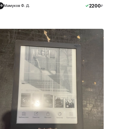
2200
Мамуков Ф. Д.
₽
МФ