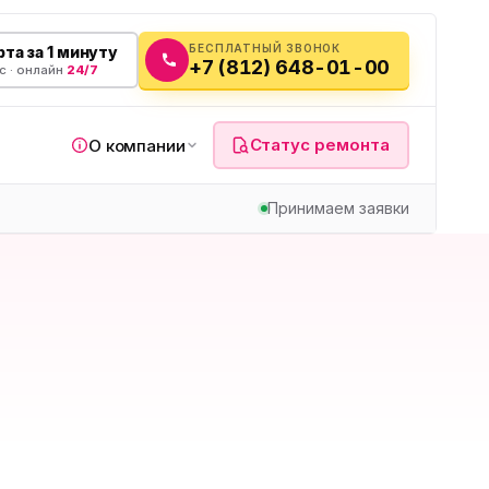
БЕСПЛАТНЫЙ ЗВОНОК
та за 1 минуту
+7 (812) 648-01-00
с · онлайн
24/7
Статус ремонта
О компании
Принимаем заявки
я
а
вч