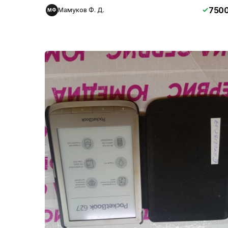
750
Мамуков Ф. Д.
МФ