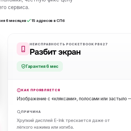
нный шкаф
Вентиляция
Осушитель возду
го сервиса.
пительный
Бьюти холодильник
Водонагревате
тия 6 месяцев
15 адресов в СПб
котел
конвектомат
Бойлер
Кулер для вод
ьная машина
Тепловая завеса
НЕИСПРАВНОСТЬ POCKETBOOK PB627
Разбит экран
Гарантия 6 мес
КАК ПРОЯВЛЯЕТСЯ
Изображение с «кляксами», полосами или застыло —
ПРИЧИНА
Хрупкий дисплей E-Ink трескается даже от
лёгкого нажима или изгиба.