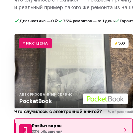
Бытовая техника
Ви
и реальный пример такого же ремонта из наше
Ото
Фототехника
Диагностика — 0 ₽
75% ремонтов — за 1 день
Гаран
Оргтехника
Паро
5.0
ФИКС ЦЕНА
Сушил
Аудиотехника
Электротранспорт
Электроинструмент
Бензотехника
АВТОРИЗОВАННЫЙ СЕРВИС
PocketBook
Садовая техника
Что случилось с электронной книгой?
% обращений
Разбит экран
33% обращений