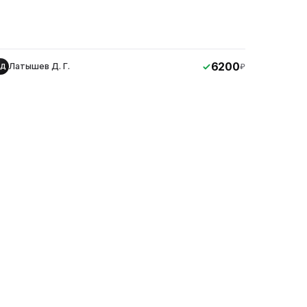
6200
Латышев Д. Г.
₽
ЛД