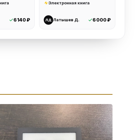
нига
Электронная книга
6 140 ₽
6 000 ₽
Латышев Д.
ЛД