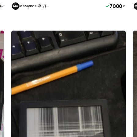
0
7000
Мамуков Ф. Д.
₽
₽
МФ