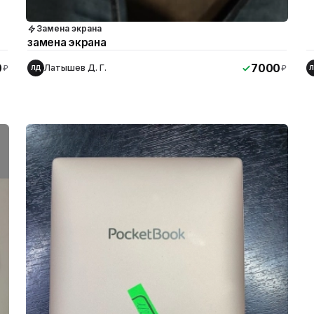
Замена экрана
замена экрана
0
7000
Латышев Д. Г.
₽
₽
ЛД