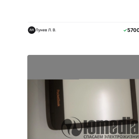
570
Лунев Л. В.
ЛЛ