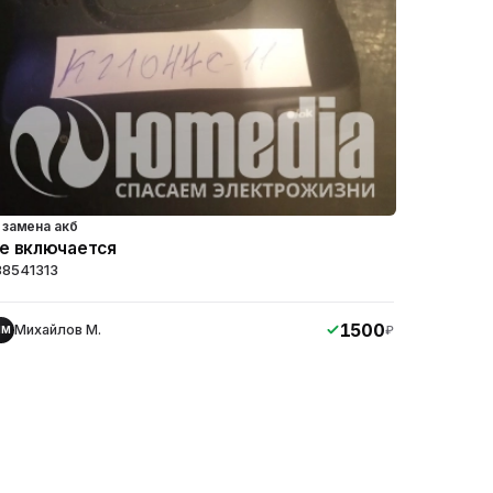
замена акб
е включается
88541313
1500
Михайлов М.
₽
ММ