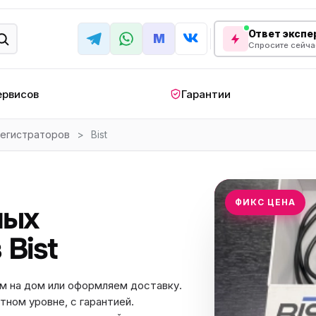
Ответ экспер
M
Спросите сейча
ервисов
Гарантии
егистраторов
>
Bist
КРУПНАЯ БЫТОВАЯ ТЕХНИКА
лодильник
Стиральная машина
Кондиционер
апольный
Мобильный
Посудомоечна
ФИКС ЦЕНА
ных
ндиционер
кондиционер
машина
овая плита
Варочная панель
Беговая дорожк
Bist
отренажер
Сушильный шкаф
Духовой шкаф
м на дом или оформляем доставку.
лодильная
Холодильный шкаф
Встраиваемая с
камера
тном уровне, с гарантией.