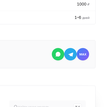
1000
₽
1–6
дней
MAX
⌘ K