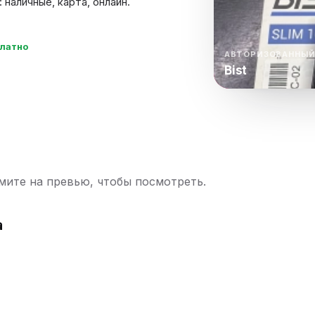
наличные, карта, онлайн.
нный шкаф
Вентиляция
Осушитель возду
пительный
Бьюти холодильник
Водонагревате
платно
котел
АВТОРИЗОВАННЫЙ
Bist
конвектомат
Бойлер
Кулер для вод
ьная машина
Тепловая завеса
ите на превью, чтобы посмотреть.
а