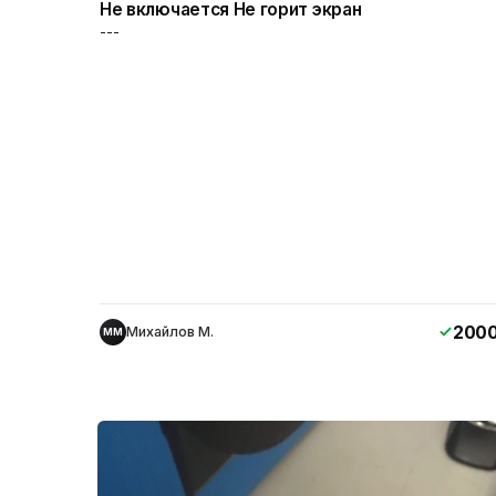
Не включается Не горит экран
---
200
Михайлов М.
ММ