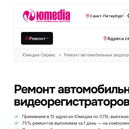
Санкт-Петербург
Ремонт
Адреса с
Юмедиа Сервис
>
Ремонт автомобильных видеор
Крупная бытовая
техника
Хо
Кухонная техника
Н
Ремонт автомобиль
ко
Мелкая цифровая
техника
Газ
видеорегистраторов 
Видеотехника
Вел
Принимаем в 15 адресах Юмедиа по СПб, выезжае
Компьютерная техника
Хо
75% ремонтов выполняем за 1 день — на компонен