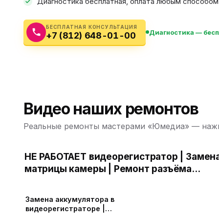
Диагностика бесплатная, оплата любым способом: 
Бытовая техника
Ви
Ото
Фототехника
БЕСПЛАТНАЯ КОНСУЛЬТАЦИЯ
Диагностика — бес
+7 (812) 648-01-00
Оргтехника
Паро
Сушил
Аудиотехника
Электротранспорт
Видео наших ремонтов
Электроинструмент
Реальные ремонты мастерами «Юмедиа» — нажм
Бензотехника
НЕ РАБОТАЕТ видеорегистратор | Замен
матрицы камеры | Ремонт разъёма
Садовая техника
зарядки | Замена аккумулятора |
Прошивка видеорегистратора
Замена аккумулятора в
видеорегистраторе |
мигает, отключается