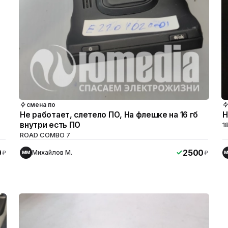
смена по
Не работает, слетело ПО, На флешке на 16 гб
Н
внутри есть ПО
1
ROAD COMBO 7
0
2500
Михайлов М.
₽
₽
ММ