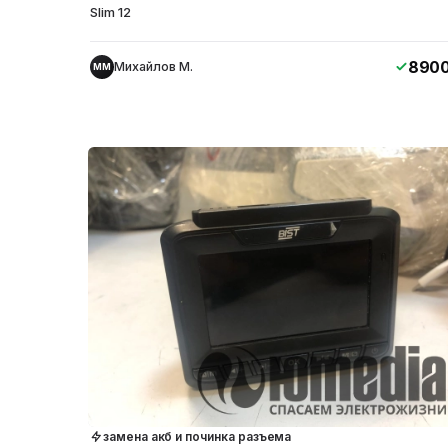
Slim 12
890
Михайлов М.
ММ
замена акб и починка разъема