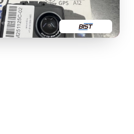
ха
ль
 СЕРВИС
ы