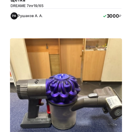
DREAME 7inr19/65
3000
Рушаков А. А.
₽
РА