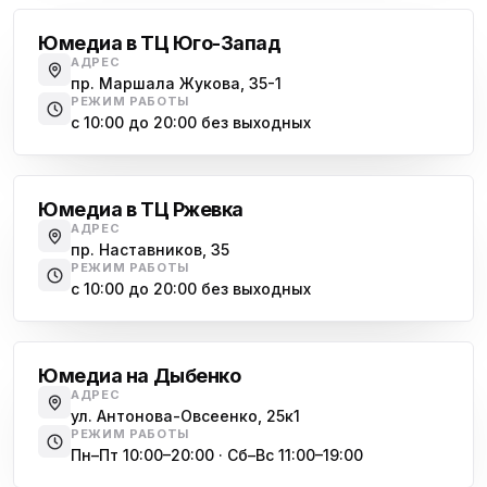
Юмедиа на Васильевском острове
ю
Морская набережная, 35
Юмедиа в ТЦ Юго-Запад
АДРЕС
Юмедиа на Наставников
пр. Маршала Жукова, 35-1
ю
пр. Наставников 35
РЕЖИМ РАБОТЫ
с 10:00 до 20:00 без выходных
Юмедиа на Дыбенко
Большевиков
ю
ул. Антонова-Овсеенко, 25к1
Юмедиа в ТЦ Ржевка
Юмедиа в ТК Юго-Запад
ю
АДРЕС
пр. Маршала Жукова, 35-1
пр. Наставников, 35
РЕЖИМ РАБОТЫ
Юмедиа на Космонавтов
с 10:00 до 20:00 без выходных
ю
пр. Космонавтов, 38к4
Дыбенко
Юмедиа на Международной
ю
Юмедиа на Дыбенко
ул. Белы Куна, 24к1
АДРЕС
ул. Антонова-Овсеенко, 25к1
Юмедиа в Купчино
ю
РЕЖИМ РАБОТЫ
ул. Будапештская, 87-3
Пн–Пт 10:00–20:00 · Сб–Вс 11:00–19:00
Академическая