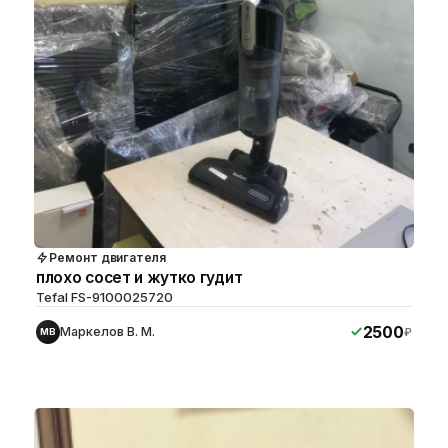
Ремонт двигателя
плохо сосет и жутко гудит
Tefal FS-9100025720
2500
Маркелов В. М.
₽
МВ