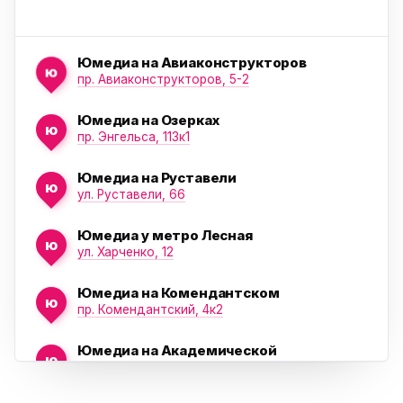
Юмедиа на Авиаконструкторов
ю
пр. Авиаконструкторов, 5-2
Юмедиа на Озерках
ю
ю
пр. Энгельса, 113к1
Юмедиа на Руставели
ю
ул. Руставели, 66
Юмедиа у метро Лесная
ю
ул. Харченко, 12
Юмедиа на Комендантском
ю
пр. Комендантский, 4к2
Юмедиа на Академической
ю
пр. Науки, 21к1
Проспект Ветеранов