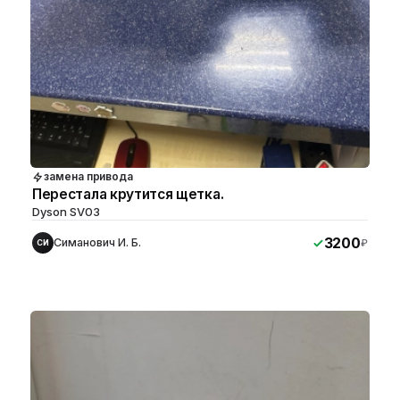
замена привода
Перестала крутится щетка.
Dyson SV03
3200
Симанович И. Б.
₽
СИ