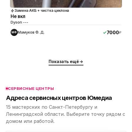
Замена АКБ + чистка циклона
Не вкл
Dyson ---
7000
Мамуков Ф. Д.
₽
МФ
ю
ю
Показать ещё
ю
ю
СЕРВИСНЫЕ ЦЕНТРЫ
ю
Адреса сервисных центров Юмедиа
15 мастерских по Санкт-Петербургу и
Ленинградской области. Выберите точку рядом с
домом или работой.
ю
p,