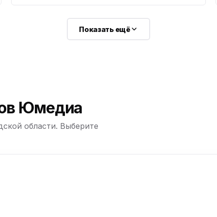
ю
Показать ещё
ю
ю
ю
ров Юмедиа
дской области. Выберите
ю
+
−
ю