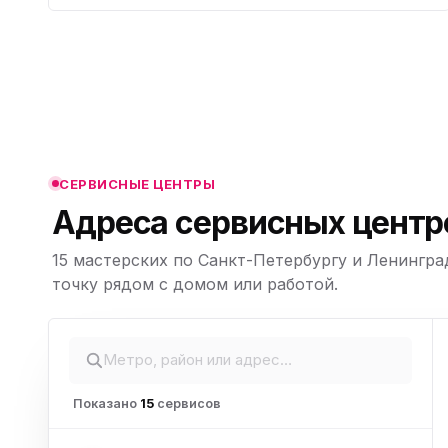
ю
ю
ю
СЕРВИСНЫЕ ЦЕНТРЫ
Адреса сервисных цент
15 мастерских по Санкт-Петербургу и Ленингра
ю
Leaflet
|
©
точку рядом с домом или работой.
OpenStreetMap,
© CARTO
Показано
15
сервисов