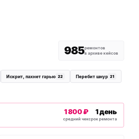
985
ремонтов
в архиве кейсов
Искрит, пахнет гарью
Перебит шнур
22
21
1 800 ₽
1 день
средний чек
срок ремонта