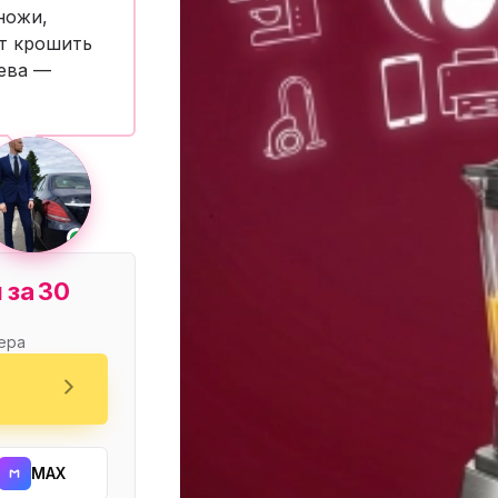
ножи,
нный шкаф
Вентиляция
Осушитель возду
ет крошить
пительный
Бьюти холодильник
Водонагревате
рева —
котел
конвектомат
Бойлер
Кулер для вод
ьная машина
Тепловая завеса
 за 30
ера
MAX