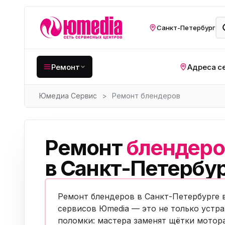
Санкт-Петербург
Ремонт
Адреса с
Юмедиа Сервис
>
Ремонт блендеров
Крупная бытовая
техника
Хо
Кухонная техника
Н
Ремонт
блендеро
ко
Мелкая цифровая
техника
в Санкт-Петербу
Газ
Видеотехника
Вел
Ремонт блендеров в Санкт-Петербурге 
Компьютерная техника
Хо
сервисов Юmedia — это не только устр
поломки: мастера заменят щётки мотор