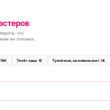
астеров
берите, что
акие же поломки,
Течёт чаша
Тупой нож, не измельчает
140
12
14