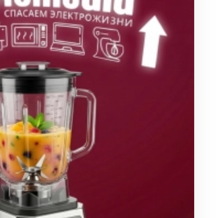
ха
ль
ы