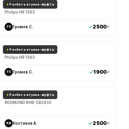
Замена втулки
Разбита втулка-муфта
Philips HR 1363
2 500
Громов С.
₽
ГС
Замена втулки
Разбита втулка-муфта
Philips HR 1363
1 900
Громов С.
₽
ГС
сломана втулка
Разбита втулка-муфта
REDMOND RHB-CB2932
2 500
Костиков А.
₽
КА