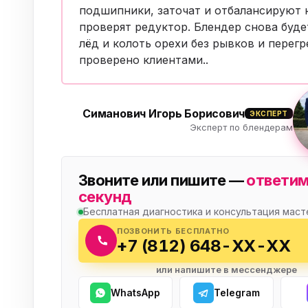
Бытовая техника
подшипники, заточат и отбалансируют 
Ви
проверят редуктор. Блендер снова буд
Ото
Фототехника
лёд и колоть орехи без рывков и перег
проверено клиентами
..
Оргтехника
Паро
Сушил
Аудиотехника
Симанович Игорь Борисович
ЭКСПЕРТ
Эксперт по блендерам
Электротранспорт
Электроинструмент
Звоните или пишите —
ответим
секунд
Бензотехника
Бесплатная диагностика и консультация маст
ПОЗВОНИТЬ БЕСПЛАТНО
Садовая техника
+7 (812) 648-XX-XX
или напишите в мессенджере
WhatsApp
Telegram