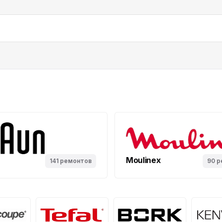
Moulinex
141 ремонтов
90 р