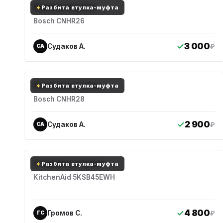
Замена втулки.
Разбита втулка-муфта
Bosch CNHR26
3 000
Судаков А.
₽
СА
Сломана втулка.
Разбита втулка-муфта
Bosch CNHR28
2 900
Судаков А.
₽
СА
Стерлись втулки
Разбита втулка-муфта
KitchenAid 5KSB45EWH
4 800
Громов С.
₽
ГС