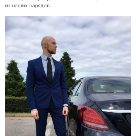
пр. Наставников 35
из наших нарядов.
Юмедиа на Дыбенко
ю
ул. Антонова-Овсеенко, 25к1
Юмедиа в ТК Юго-Запад
ю
пр. Маршала Жукова, 35-1
Юмедиа на Космонавтов
ю
пр. Космонавтов, 38к4
Юмедиа на Международной
ю
ул. Белы Куна, 24к1
Юмедиа в Купчино
ю
ул. Будапештская, 87-3
Юмедиа Сервис в Колпино
ю
ул. Тверская 60, Колпино
Юмедиа во Всеволожске
ю