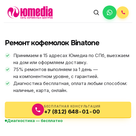
АВТОРИЗОВАННЫЙ СЕРВИС
Binatone
Ремонт кофемолок Binatone
5.0
ФИКС ЦЕНА
Принимаем в 15 адресах Юмедиа по СПб, выезжаем
на дом или оформляем доставку.
75% ремонтов выполняем за 1 день —
на компонентном уровне, с гарантией.
Диагностика бесплатная, оплата любым способом:
наличные, карта, онлайн.
БЕСПЛАТНАЯ КОНСУЛЬТАЦИЯ
+7 (812) 648-01-00
Диагностика — бесплатно