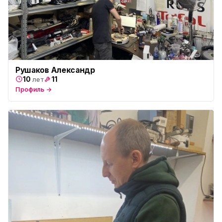
Рушаков Александр
10
11
лет
Профиль →