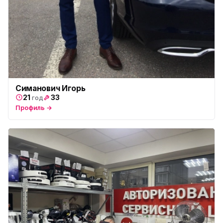
пр. Христиновский 28, Всеволожск
Симанович Игорь
21
33
год
Профиль →