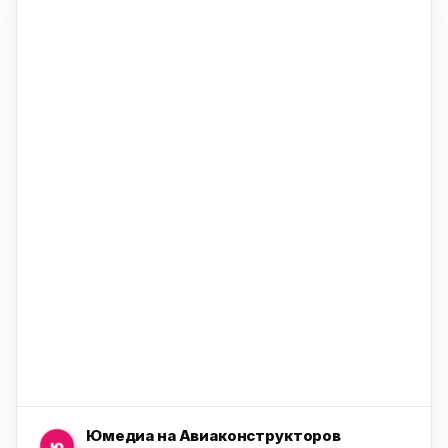
ю
ю
ю
ю
Юмедиа на Авиаконструкторов
ю