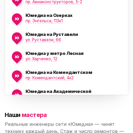
пр. Авиаконструкторов, 5-2
Юмедиа на Озерках
ю
ю
пр. Энгельса, 113к1
Юмедиа на Руставели
ю
ул. Руставели, 66
Юмедиа у метро Лесная
ю
ул. Харченко, 12
Юмедиа на Комендантском
ю
пр. Комендантский, 4к2
Юмедиа на Академической
ю
пр. Науки, 21к1
Юмедиа на Васильевском острове
ю
Наши
мастера
Морская набережная, 35
Реальные инженеры сети «Юмедиа» — чинят
Юмедиа на Наставников
технику каждый день. Стаж и число ремонтов —
ю