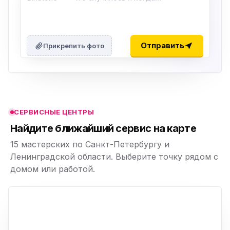
ю
ю
Отправить
Прикрепить фото
ю
ю
СЕРВИСНЫЕ ЦЕНТРЫ
ю
Найдите ближайший сервис на карте
15 мастерских по Санкт-Петербургу и
Ленинградской области. Выберите точку рядом с
домом или работой.
ю
p,
+
−