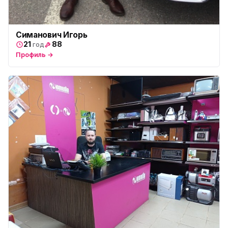
Симанович Игорь
21
88
год
Профиль →