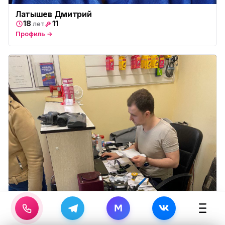
Латышев Дмитрий
18
11
лет
Профиль →
M