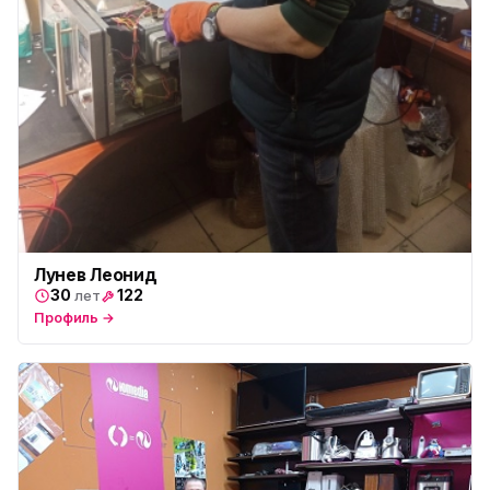
ю
ул. Тверская 60, Колпино
Юмедиа во Всеволожске
ю
пр. Христиновский 28, Всеволожск
Лунев Леонид
30
122
лет
Профиль →