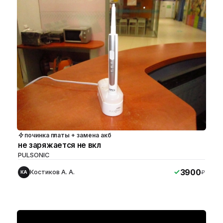
починка платы + замена акб
не заряжается не вкл
PULSONIC
3900
Костиков А. А.
₽
КА