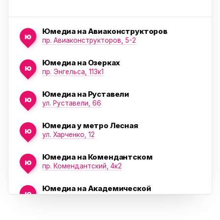
Юмедиа на Авиаконструкторов
ю
пр. Авиаконструкторов, 5-2
Юмедиа на Озерках
ю
ю
пр. Энгельса, 113к1
Юмедиа на Руставели
ю
ул. Руставели, 66
Юмедиа у метро Лесная
ю
ул. Харченко, 12
Юмедиа на Комендантском
ю
пр. Комендантский, 4к2
Юмедиа на Академической
ю
пр. Науки, 21к1
Юмедиа на Васильевском острове