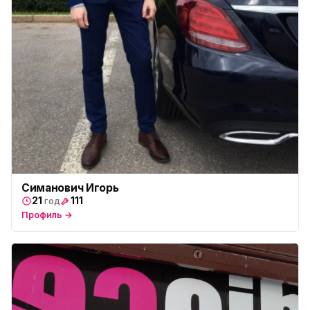
Симанович Игорь
21
111
год
Профиль →