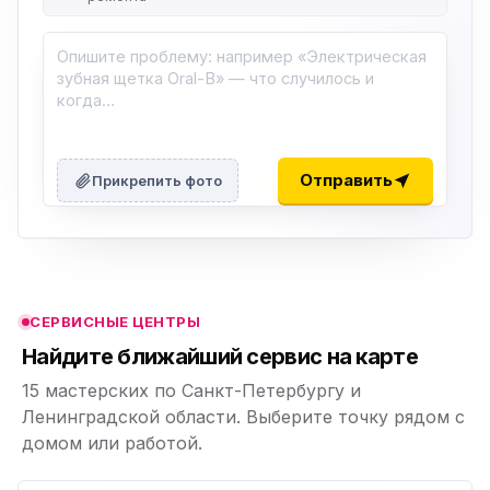
ю
ю
Отправить
Прикрепить фото
ю
ю
СЕРВИСНЫЕ ЦЕНТРЫ
ю
Найдите ближайший сервис на карте
15 мастерских по Санкт-Петербургу и
Ленинградской области. Выберите точку рядом с
домом или работой.
ю
p,