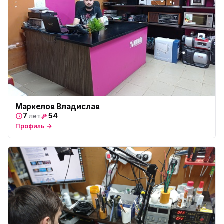
Маркелов Владислав
7
54
лет
Профиль →