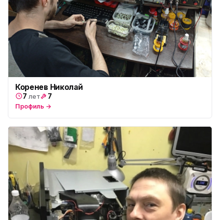
Коренев Николай
7
7
лет
Профиль →