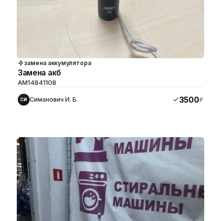
замена аккумулятора
Замена акб
AM14841108
3500
Симанович И. Б.
₽
СИ