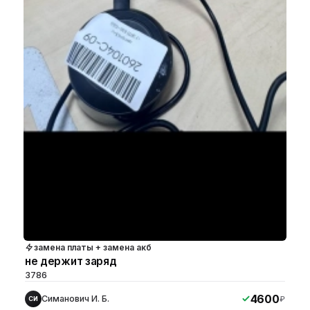
замена платы + замена акб
не держит заряд
3786
4600
Симанович И. Б.
₽
СИ