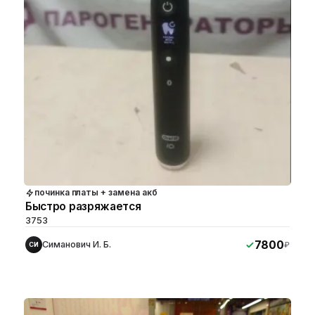
починка платы + замена акб
Быстро разряжается
3753
7800
Симанович И. Б.
₽
СИ