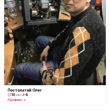
Постолатий Олег
10
6
лет
Профиль →