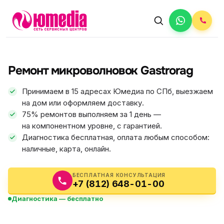
АВТОРИЗОВАННЫЙ СЕРВИС
Gastrorag
Ремонт микроволновок Gastrorag
5.0
ФИКС ЦЕНА
Принимаем в 15 адресах Юмедиа по СПб, выезжаем
на дом или оформляем доставку.
75% ремонтов выполняем за 1 день —
на компонентном уровне, с гарантией.
Диагностика бесплатная, оплата любым способом:
наличные, карта, онлайн.
БЕСПЛАТНАЯ КОНСУЛЬТАЦИЯ
+7 (812) 648-01-00
Диагностика — бесплатно