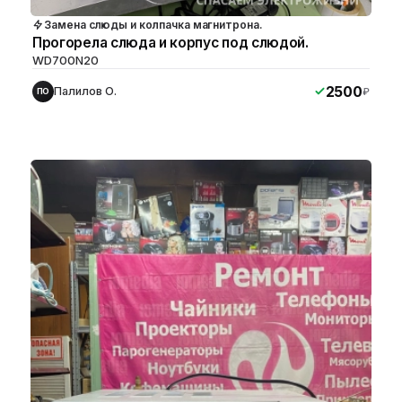
Замена слюды и колпачка магнитрона.
Прогорела слюда и корпус под слюдой.
WD700N20
2500
Палилов О.
₽
ПО