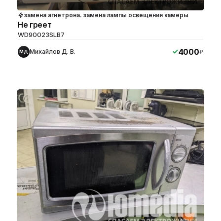
замена агнетрона. замена лампы освещения камеры
Не греет
WD90023SLB7
4000
Михайлов Д. В.
₽
МД