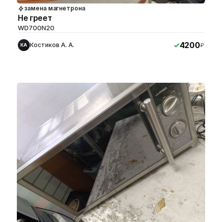
замена магнетрона
Не греет
WD700N20
4200
Костиков А. А.
₽
КА