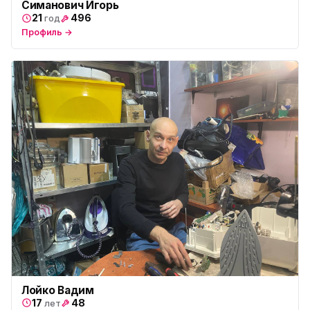
Симанович Игорь
21
496
год
Профиль →
Лойко Вадим
17
48
лет