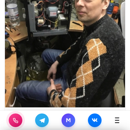
Постолатий Олег
10
337
лет
M
Профиль →