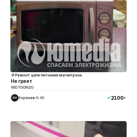
Ремонт цепи питнания магнитрона
Не греет
WD700N20
2100
Коренев Н. Ю.
₽
КН