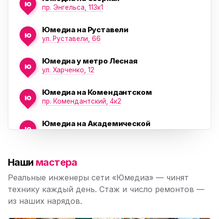
ю
ю
пр. Энгельса, 113к1
Юмедиа на Руставели
ю
ул. Руставели, 66
Юмедиа у метро Лесная
ю
ул. Харченко, 12
Юмедиа на Комендантском
ю
пр. Комендантский, 4к2
Юмедиа на Академической
ю
пр. Науки, 21к1
Юмедиа на Васильевском острове
ю
Наши
мастера
Морская набережная, 35
Реальные инженеры сети «Юмедиа» — чинят
Юмедиа на Наставников
технику каждый день. Стаж и число ремонтов —
ю
пр. Наставников 35
из наших нарядов.
Юмедиа на Дыбенко