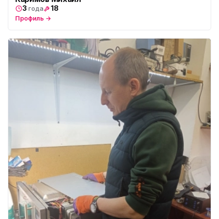
3
18
года
Профиль →