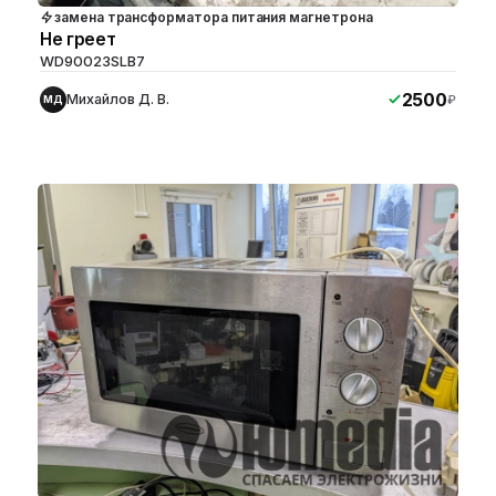
замена трансформатора питания магнетрона
Не греет
WD90023SLB7
2500
Михайлов Д. В.
₽
МД