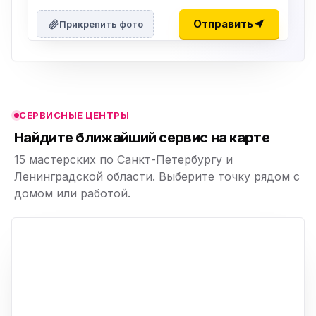
ю
ю
Отправить
Прикрепить фото
ю
ю
СЕРВИСНЫЕ ЦЕНТРЫ
ю
Найдите ближайший сервис на карте
15 мастерских по Санкт-Петербургу и
Ленинградской области. Выберите точку рядом с
домом или работой.
ю
p,
+
−
ю