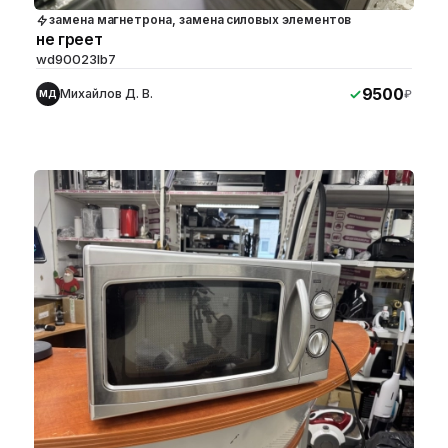
замена магнетрона, замена силовых элементов
не греет
wd90023lb7
9500
Михайлов Д. В.
₽
МД