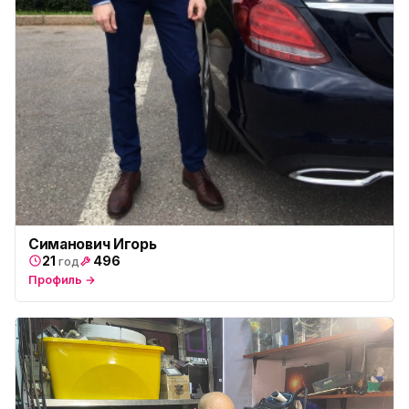
Симанович Игорь
21
496
год
Профиль →