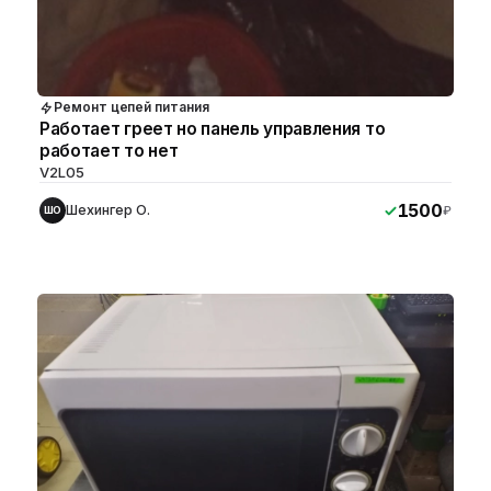
Ремонт цепей питания
Работает греет но панель управления то
работает то нет
V2L05
1500
Шехингер О.
₽
ШО