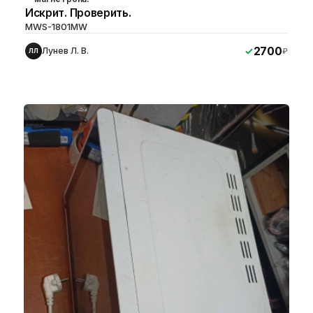
Искрит. Проверить.
MWS-1801MW
2700
Лунев Л. В.
₽
ЛЛ