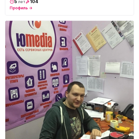
5
104
лет
Профиль →