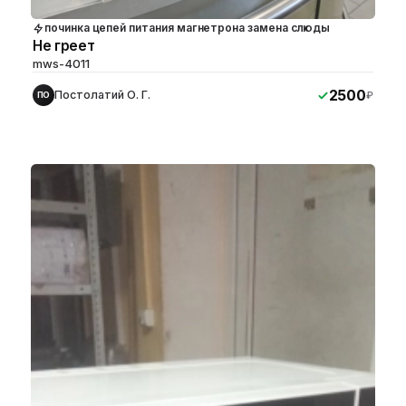
починка цепей питания магнетрона замена слюды
Не греет
mws-4011
2500
Постолатий О. Г.
₽
ПО