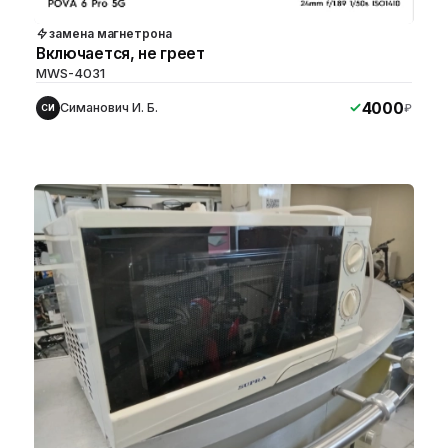
замена магнетрона
Включается, не греет
MWS-4031
4000
Симанович И. Б.
₽
СИ