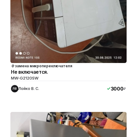
замена микропереключателя
Не включается.
MW-G2120SW
3000
Лойко В. С.
₽
ЛВ