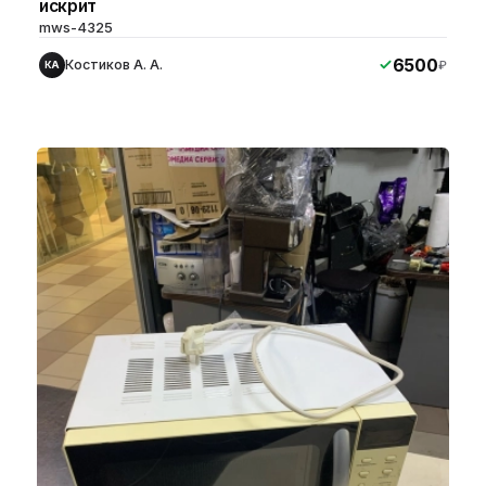
искрит
mws-4325
6500
Костиков А. А.
₽
КА