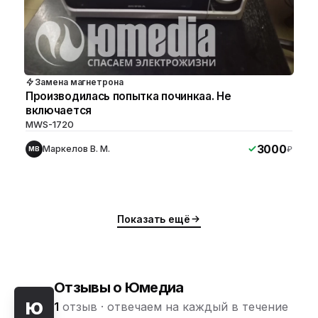
Замена магнетрона
Производилась попытка починкаа. Не
включается
MWS-1720
3000
Маркелов В. М.
₽
МВ
Показать ещё
Отзывы о Юмедиа
ю
1
отзыв ·
отвечаем на каждый в течение