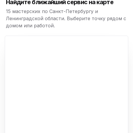
Найдите ближайший сервис на карте
15 мастерских по Санкт-Петербургу и
Ленинградской области. Выберите точку рядом с
домом или работой.
ю
p,
+
−
ю
ю
ю
ю