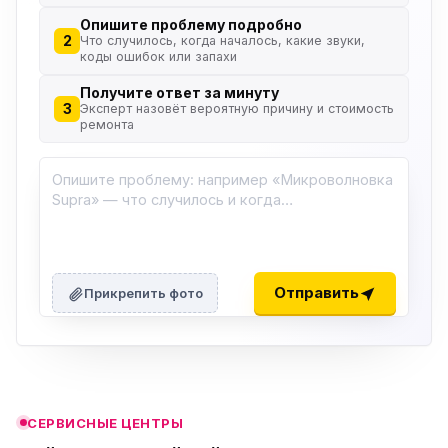
Опишите проблему подробно
2
Что случилось, когда началось, какие звуки,
коды ошибок или запахи
Получите ответ за минуту
3
Эксперт назовёт вероятную причину и стоимость
ремонта
ю
ю
Отправить
Прикрепить фото
ю
ю
СЕРВИСНЫЕ ЦЕНТРЫ
ю