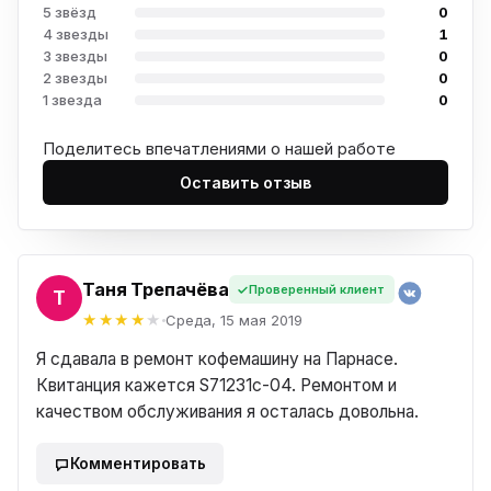
5 звёзд
0
4 звезды
1
3 звезды
0
2 звезды
0
1 звезда
0
Поделитесь впечатлениями о нашей работе
Оставить отзыв
Таня Трепачёва
Проверенный клиент
АНЯ
Среда, 15 мая 2019
Я сдавала в ремонт кофемашину на Парнасе.
Квитанция кажется S71231c-04. Ремонтом и
качеством обслуживания я осталась довольна.
Комментировать