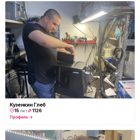
Юмедиа на Дыбенко
ю
ул. Антонова-Овсеенко, 25к1
Юмедиа в ТК Юго-Запад
ю
пр. Маршала Жукова, 35-1
Юмедиа на Космонавтов
ю
пр. Космонавтов, 38к4
Юмедиа на Международной
ю
ул. Белы Куна, 24к1
Юмедиа в Купчино
ю
ул. Будапештская, 87-3
Юмедиа Сервис в Колпино
ю
Кузенкин Глеб
ул. Тверская 60, Колпино
15
1126
лет
Профиль →
Юмедиа во Всеволожске
ю
пр. Христиновский 28, Всеволожск