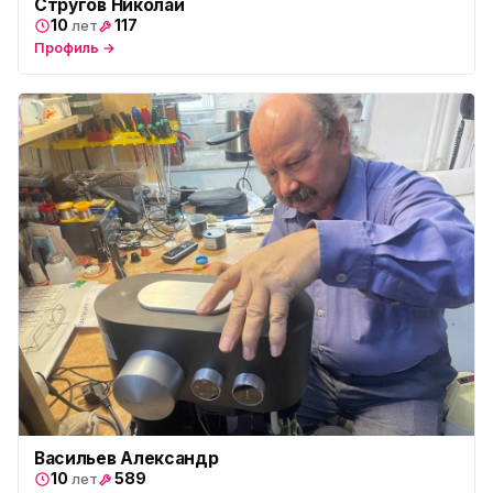
Стругов Николай
10
117
лет
Профиль →
Васильев Александр
10
589
лет