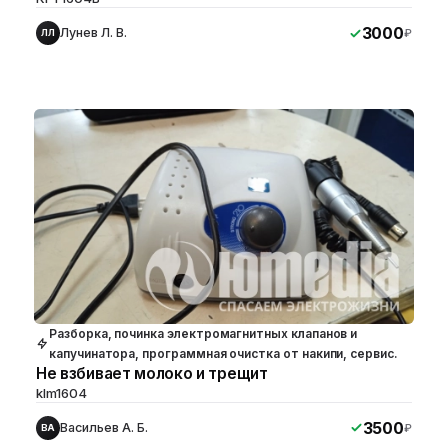
3000
Лунев Л. В.
₽
ЛЛ
Разборка, починка электромагнитных клапанов и
капучинатора, программная очистка от накипи, сервис.
Не взбивает молоко и трещит
klm1604
3500
Васильев А. Б.
₽
ВА