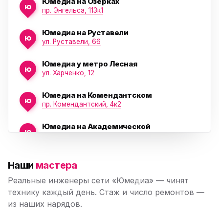
Юмедиа на Озерках
ю
ю
пр. Энгельса, 113к1
Юмедиа на Руставели
ю
ул. Руставели, 66
Юмедиа у метро Лесная
ю
ул. Харченко, 12
Юмедиа на Комендантском
ю
пр. Комендантский, 4к2
Юмедиа на Академической
ю
пр. Науки, 21к1
Юмедиа на Васильевском острове
ю
Наши
мастера
Морская набережная, 35
Реальные инженеры сети «Юмедиа» — чинят
Юмедиа на Наставников
технику каждый день. Стаж и число ремонтов —
ю
пр. Наставников 35
из наших нарядов.