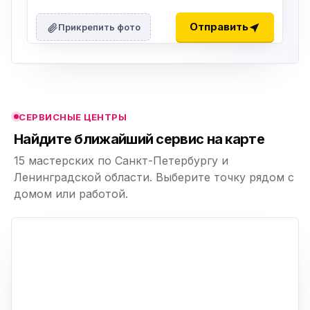
ю
ю
Отправить
Прикрепить фото
ю
ю
СЕРВИСНЫЕ ЦЕНТРЫ
ю
Найдите ближайший сервис на карте
15 мастерских по Санкт-Петербургу и
Ленинградской области. Выберите точку рядом с
домом или работой.
ю
p,
+
−
ю