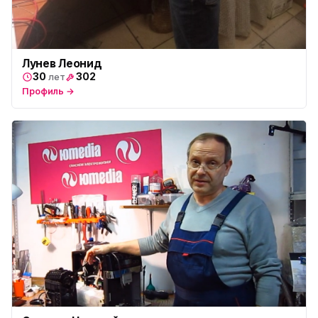
Лунев Леонид
30
302
лет
Профиль →