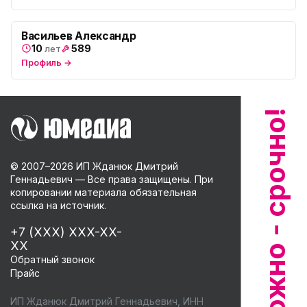
ул. Будапештская, 87-3
Юмедиа Сервис в Колпино
Васильев Александр
ю
ул. Тверская 60, Колпино
10
589
лет
Профиль →
Юмедиа во Всеволожске
ю
пр. Христиновский 28, Всеволожск
© 2007–
2026
ИП Жданюк Дмитрий
Геннадьевич — Все права защищены. При
копировании материала обязательная
ссылка на источник.
+7 (XXX) XXX-XX-
XX
Обратный звонок
Прайс
ИП Жданюк Дмитрий Геннадьевич, ИНН