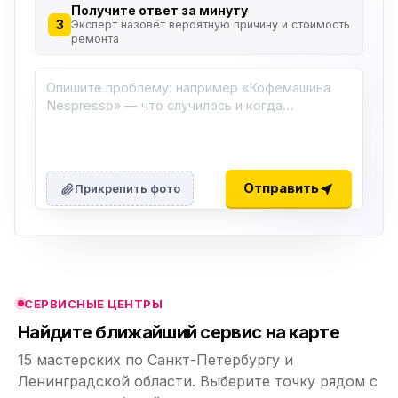
Получите ответ за минуту
3
Эксперт назовёт вероятную причину и стоимость
ремонта
ю
ю
Отправить
Прикрепить фото
ю
ю
СЕРВИСНЫЕ ЦЕНТРЫ
ю
Найдите ближайший сервис на карте
15 мастерских по Санкт-Петербургу и
Ленинградской области. Выберите точку рядом с