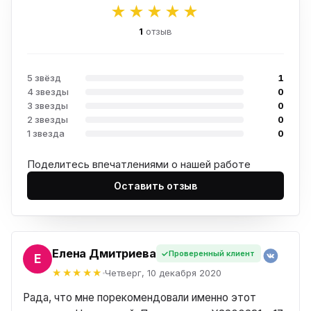
★★★★★
1
отзыв
5 звёзд
1
4 звезды
0
3 звезды
0
2 звезды
0
1 звезда
0
Поделитесь впечатлениями о нашей работе
Оставить отзыв
Елена Дмитриева
Проверенный клиент
ЕНА
Четверг, 10 декабря 2020
Рада, что мне порекомендовали именно этот