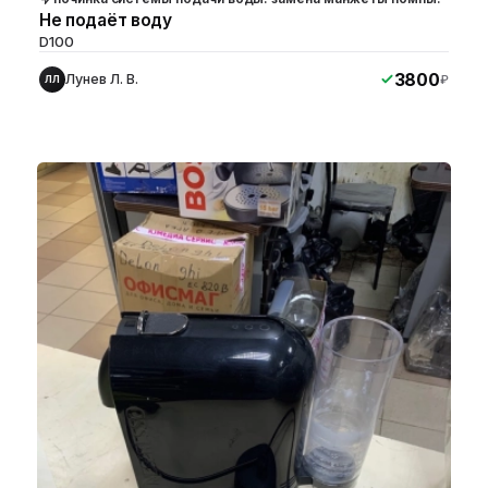
Не подаёт воду
D100
3800
Лунев Л. В.
₽
ЛЛ