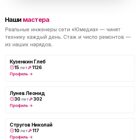
пр. Науки, 21к1
Юмедиа на Васильевском острове
ю
Наши
мастера
Морская набережная, 35
Реальные инженеры сети «Юмедиа» — чинят
Юмедиа на Наставников
технику каждый день. Стаж и число ремонтов —
ю
пр. Наставников 35
из наших нарядов.
Юмедиа на Дыбенко
ю
ул. Антонова-Овсеенко, 25к1
Кузенкин Глеб
15
1126
лет
Профиль →
Юмедиа в ТК Юго-Запад
ю
пр. Маршала Жукова, 35-1
Лунев Леонид
Юмедиа на Космонавтов
ю
30
302
лет
пр. Космонавтов, 38к4
Профиль →
Юмедиа на Международной
ю
ул. Белы Куна, 24к1
Стругов Николай
10
117
лет
Юмедиа в Купчино
Профиль →
ю