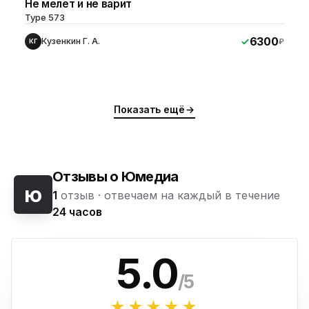
Не мелет и не варит
Type 573
6300
Кузенкин Г. А.
₽
КГ
Показать ещё
Отзывы о Юмедиа
ю
1
отзыв ·
отвечаем на каждый в течение
24 часов
5.0
/5
★★★★★