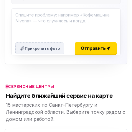
ю
ю
Отправить
Прикрепить фото
ю
ю
СЕРВИСНЫЕ ЦЕНТРЫ
ю
Найдите ближайший сервис на карте
15 мастерских по Санкт-Петербургу и
Ленинградской области. Выберите точку рядом с
домом или работой.
ю
p,