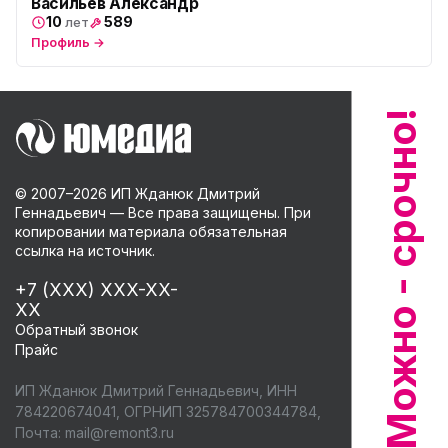
Васильев Александр
ю
ул. Тверская 60, Колпино
10
589
лет
Профиль →
Юмедиа во Всеволожске
ю
пр. Христиновский 28, Всеволожск
© 2007–
2026
ИП Жданюк Дмитрий
Геннадьевич — Все права защищены. При
копировании материала обязательная
ссылка на источник.
+7 (XXX) XXX-XX-
XX
Обратный звонок
Прайс
ИП Жданюк Дмитрий Геннадьевич, ИНН
784220674041, ОГРНИП 325784700344784,
Почта:
mail@remont3.ru