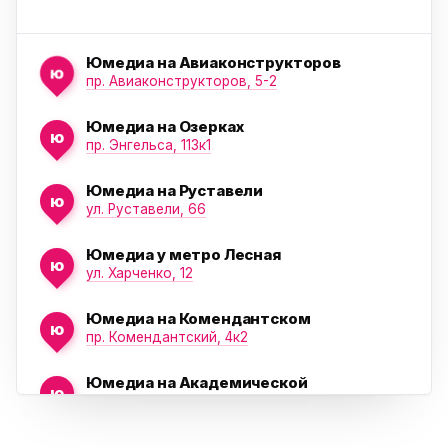
Юмедиа на Авиаконструкторов
ю
пр. Авиаконструкторов, 5-2
Юмедиа на Озерках
ю
ю
пр. Энгельса, 113к1
Юмедиа на Руставели
ю
ул. Руставели, 66
Юмедиа у метро Лесная
ю
ул. Харченко, 12
Юмедиа на Комендантском
ю
пр. Комендантский, 4к2
Юмедиа на Академической
ю
пр. Науки, 21к1
Юмедиа на Васильевском острове