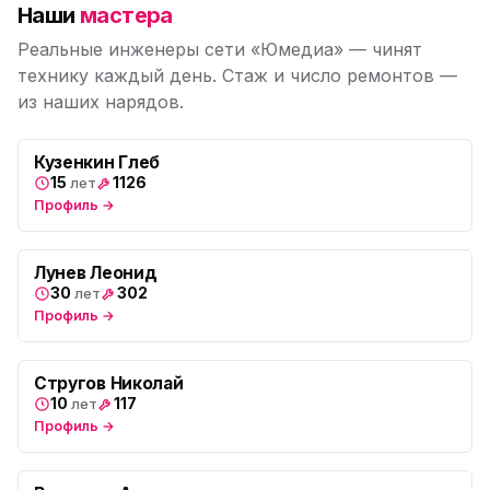
ю
Наши
мастера
Морская набережная, 35
Реальные инженеры сети «Юмедиа» — чинят
Юмедиа на Наставников
технику каждый день. Стаж и число ремонтов —
ю
пр. Наставников 35
из наших нарядов.
Юмедиа на Дыбенко
ю
ул. Антонова-Овсеенко, 25к1
Кузенкин Глеб
15
1126
лет
Профиль →
Юмедиа в ТК Юго-Запад
ю
пр. Маршала Жукова, 35-1
Лунев Леонид
Юмедиа на Космонавтов
ю
30
302
лет
пр. Космонавтов, 38к4
Профиль →
Юмедиа на Международной
ю
ул. Белы Куна, 24к1
Стругов Николай
10
117
лет
Юмедиа в Купчино
Профиль →
ю
ул. Будапештская, 87-3
Юмедиа Сервис в Колпино