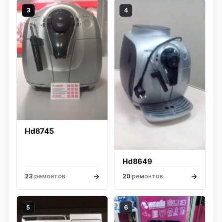
3
4
Hd8745
Hd8649
→
→
23
ремонтов
20
ремонтов
5
6