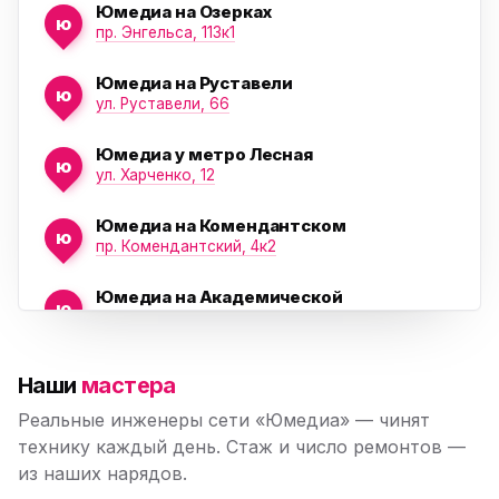
Юмедиа на Озерках
ю
ю
пр. Энгельса, 113к1
Юмедиа на Руставели
ю
ул. Руставели, 66
Юмедиа у метро Лесная
ю
ул. Харченко, 12
Юмедиа на Комендантском
ю
пр. Комендантский, 4к2
Юмедиа на Академической
ю
пр. Науки, 21к1
Юмедиа на Васильевском острове
ю
Наши
мастера
Морская набережная, 35
Реальные инженеры сети «Юмедиа» — чинят
Юмедиа на Наставников
технику каждый день. Стаж и число ремонтов —
ю
пр. Наставников 35
из наших нарядов.