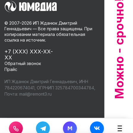
© 2007–
2026
ИП Жданюк Дмитрий
Геннадьевич — Все права защищены. При
копировании материала обязательная
ссылка на источник.
+7 (XXX) XXX-XX-
XX
Обратный звонок
Прайс
ИП Жданюк Дмитрий Геннадьевич, ИНН
784220674041, ОГРНИП 325784700344784,
Почта:
mail@remont3.ru
M