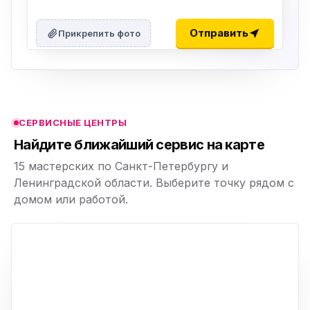
ю
ю
Отправить
Прикрепить фото
ю
ю
СЕРВИСНЫЕ ЦЕНТРЫ
ю
Найдите ближайший сервис на карте
15 мастерских по Санкт-Петербургу и
Ленинградской области. Выберите точку рядом с
домом или работой.
ю
p,
+
−
ю