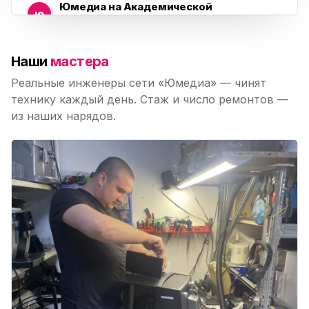
Юмедиа на Академической
ю
пр. Науки, 21к1
Юмедиа на Васильевском острове
ю
Наши
мастера
Морская набережная, 35
Реальные инженеры сети «Юмедиа» — чинят
Юмедиа на Наставников
технику каждый день. Стаж и число ремонтов —
ю
пр. Наставников 35
из наших нарядов.
Юмедиа на Дыбенко
ю
ул. Антонова-Овсеенко, 25к1
Юмедиа в ТК Юго-Запад
ю
пр. Маршала Жукова, 35-1
Юмедиа на Космонавтов
ю
пр. Космонавтов, 38к4
Юмедиа на Международной
ю
ул. Белы Куна, 24к1