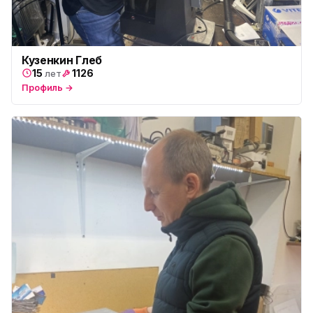
Юмедиа в Купчино
ю
ул. Будапештская, 87-3
Юмедиа Сервис в Колпино
ю
Кузенкин Глеб
ул. Тверская 60, Колпино
15
1126
лет
Профиль →
Юмедиа во Всеволожске
ю
пр. Христиновский 28, Всеволожск