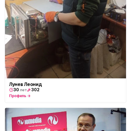
Лунев Леонид
30
302
лет
Профиль →