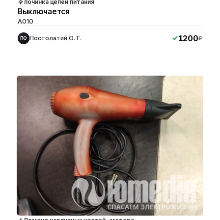
починка цепей питания
Выключается
A010
1200
Постолатий О. Г.
₽
ПО