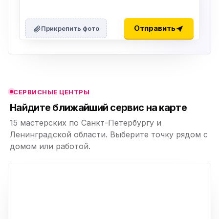
ю
ю
Отправить
Прикрепить фото
ю
ю
СЕРВИСНЫЕ ЦЕНТРЫ
ю
Найдите ближайший сервис на карте
15 мастерских по Санкт-Петербургу и
Ленинградской области. Выберите точку рядом с
домом или работой.
ю
p,
+
−
ю