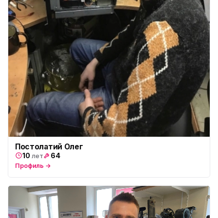
Постолатий Олег
10
64
лет
Профиль →