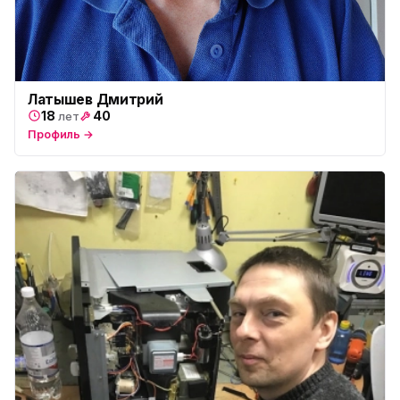
Латышев Дмитрий
18
40
лет
Профиль →