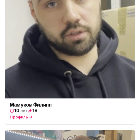
Мамуков Филипп
10
18
лет
Профиль →