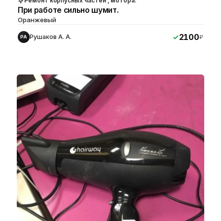
Ремонт корпусных частей , мотора.
При работе сильно шумит.
Оранжевый
2100
Рушаков А. А.
₽
РА