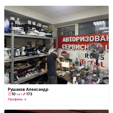
Юмедиа на Дыбенко
ю
ул. Антонова-Овсеенко, 25к1
Юмедиа в ТК Юго-Запад
ю
пр. Маршала Жукова, 35-1
Юмедиа на Космонавтов
ю
пр. Космонавтов, 38к4
Юмедиа на Международной
ю
ул. Белы Куна, 24к1
Юмедиа в Купчино
ю
ул. Будапештская, 87-3
Юмедиа Сервис в Колпино
ю
Рушаков Александр
ул. Тверская 60, Колпино
10
173
лет
Профиль →
Юмедиа во Всеволожске
ю
пр. Христиновский 28, Всеволожск