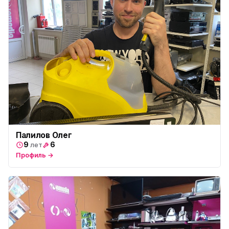
Палилов Олег
9
6
лет
Профиль →