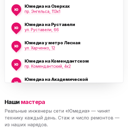
Юмедиа на Озерках
ю
ю
пр. Энгельса, 113к1
Юмедиа на Руставели
ю
ул. Руставели, 66
Юмедиа у метро Лесная
ю
ул. Харченко, 12
Юмедиа на Комендантском
ю
пр. Комендантский, 4к2
Юмедиа на Академической
ю
пр. Науки, 21к1
Юмедиа на Васильевском острове
ю
Наши
мастера
Морская набережная, 35
Реальные инженеры сети «Юмедиа» — чинят
Юмедиа на Наставников
технику каждый день. Стаж и число ремонтов —
ю
пр. Наставников 35
из наших нарядов.