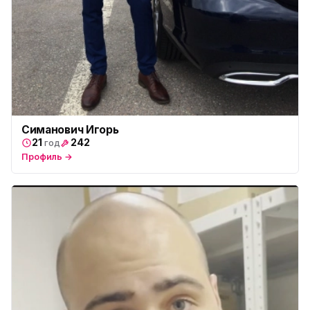
Симанович Игорь
21
242
год
Профиль →