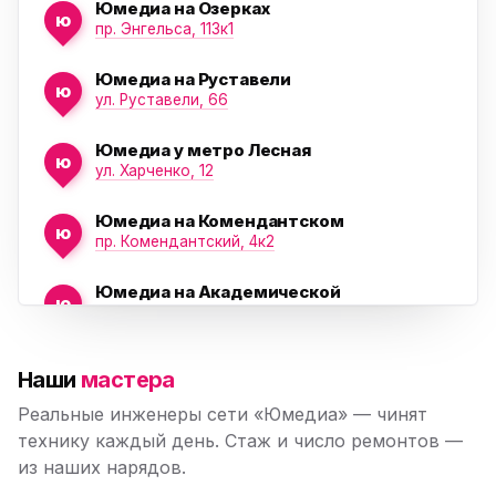
Юмедиа на Озерках
ю
ю
пр. Энгельса, 113к1
Юмедиа на Руставели
ю
ул. Руставели, 66
Юмедиа у метро Лесная
ю
ул. Харченко, 12
Юмедиа на Комендантском
ю
пр. Комендантский, 4к2
Юмедиа на Академической
ю
пр. Науки, 21к1
Юмедиа на Васильевском острове
ю
Наши
мастера
Морская набережная, 35
Реальные инженеры сети «Юмедиа» — чинят
Юмедиа на Наставников
технику каждый день. Стаж и число ремонтов —
ю
пр. Наставников 35
из наших нарядов.