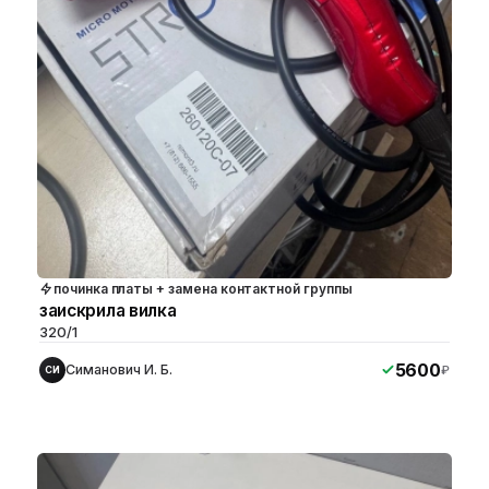
починка платы + замена контактной группы
заискрила вилка
320/1
5600
Симанович И. Б.
₽
СИ