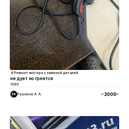
Ремонт мотора с заменой деталей
не дует но греется
1580
2000
Рушаков А. А.
₽
РА