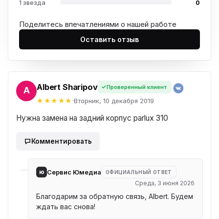
1 звезда
0
Поделитесь впечатлениями о нашей работе
Оставить отзыв
Albert Sharipov
Проверенный клиент
RT
Вторник, 10 декабря 2019
Нужна замена на задний корпус parlux 310
Комментировать
ю
Сервис Юмедиа
ОФИЦИАЛЬНЫЙ ОТВЕТ
Среда, 3 июня 2026
Благодарим за обратную связь, Albert. Будем
ждать вас снова!