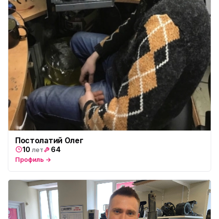
Постолатий Олег
10
64
лет
Профиль →