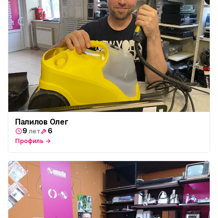
Палилов Олег
9
6
лет
Профиль →