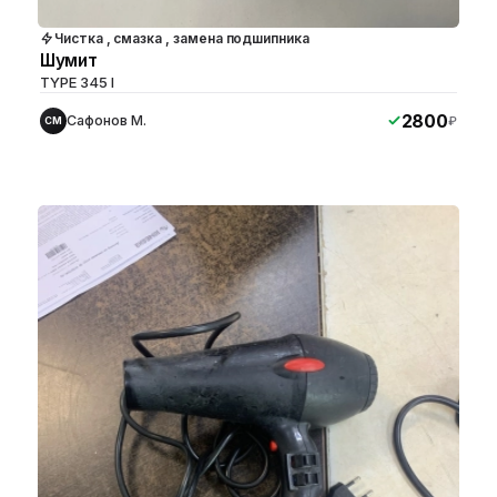
Чистка , смазка , замена подшипника
Шумит
TYPE 345 I
2800
Сафонов М.
₽
СМ