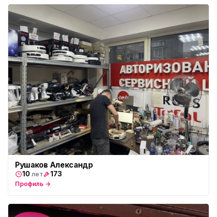
Юмедиа на Дыбенко
ю
ул. Антонова-Овсеенко, 25к1
Юмедиа в ТК Юго-Запад
ю
пр. Маршала Жукова, 35-1
Юмедиа на Космонавтов
ю
пр. Космонавтов, 38к4
Юмедиа на Международной
ю
ул. Белы Куна, 24к1
Юмедиа в Купчино
ю
ул. Будапештская, 87-3
Юмедиа Сервис в Колпино
ю
Рушаков Александр
ул. Тверская 60, Колпино
10
173
лет
Профиль →
Юмедиа во Всеволожске
ю
пр. Христиновский 28, Всеволожск