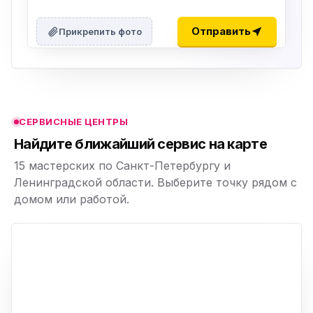
ю
ю
Отправить
Прикрепить фото
ю
ю
СЕРВИСНЫЕ ЦЕНТРЫ
ю
Найдите ближайший сервис на карте
15 мастерских по Санкт-Петербургу и
Ленинградской области. Выберите точку рядом с
домом или работой.
ю
p,
+
−
ю