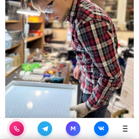
M
Давыдов Денис
5
29
лет