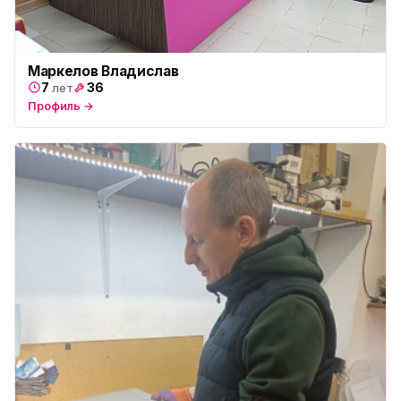
Юмедиа в Купчино
ю
ул. Будапештская, 87-3
Юмедиа Сервис в Колпино
ю
Маркелов Владислав
ул. Тверская 60, Колпино
7
36
лет
Профиль →
Юмедиа во Всеволожске
ю
пр. Христиновский 28, Всеволожск