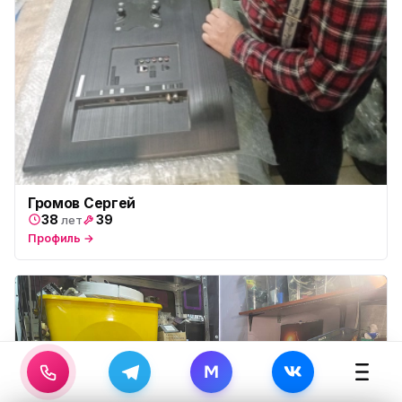
Громов Сергей
38
39
лет
Профиль →
M