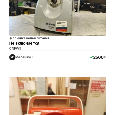
починка цепей питания
Не включается
CNFW5
2500
Мелешко Е.
₽
МЕ