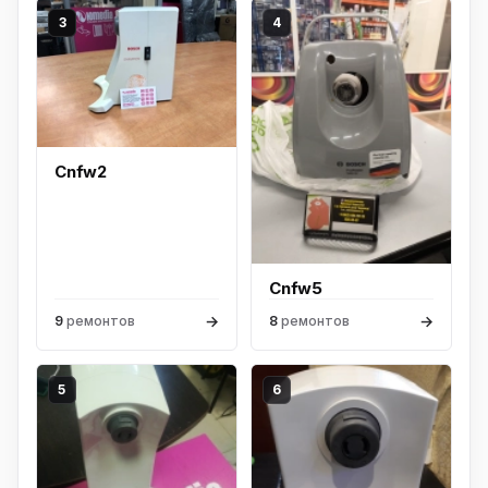
3
4
Cnfw2
Cnfw5
→
→
9
ремонтов
8
ремонтов
5
6