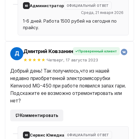
ю
Администратор
ОФИЦИАЛЬНЫЙ ОТВЕТ
Среда, 21 января 2026
1-6 дней. Работа 1500 рубей на сегодня по
прайсу.
Дмитрий Ковзанин
Проверенный клиент
Й
Четверг, 17 августа 2023
Добрый день! Так получилось,что из нашей
недавно приобретенной электромясорубки
Kenwood MG-450 при работе появился запах гари.
Подскажите ее возможно отремонтировать или
нет?
Комментировать
ю
Сервис Юмедиа
ОФИЦИАЛЬНЫЙ ОТВЕТ