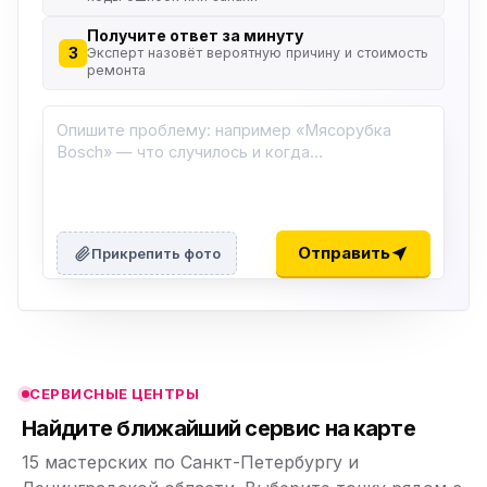
Получите ответ за минуту
3
Эксперт назовёт вероятную причину и стоимость
ремонта
ю
ю
Отправить
Прикрепить фото
ю
ю
СЕРВИСНЫЕ ЦЕНТРЫ
ю
Найдите ближайший сервис на карте
15 мастерских по Санкт-Петербургу и