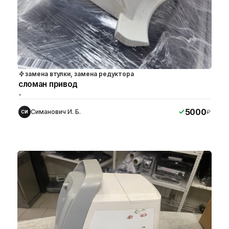
замена втулки, замена редуктора
сломан привод
-
5000
Симанович И. Б.
₽
СИ