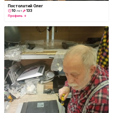
Постолатий Олег
10
133
лет
Профиль →