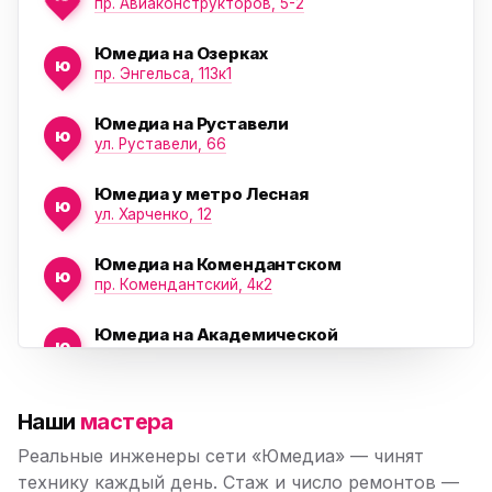
пр. Авиаконструкторов, 5-2
Юмедиа на Озерках
ю
ю
пр. Энгельса, 113к1
Юмедиа на Руставели
ю
ул. Руставели, 66
Юмедиа у метро Лесная
ю
ул. Харченко, 12
Юмедиа на Комендантском
ю
пр. Комендантский, 4к2
Юмедиа на Академической
ю
пр. Науки, 21к1
Юмедиа на Васильевском острове
ю
Наши
мастера
Морская набережная, 35
Реальные инженеры сети «Юмедиа» — чинят
Юмедиа на Наставников
технику каждый день. Стаж и число ремонтов —
ю