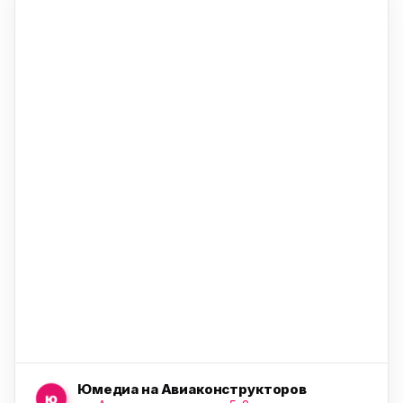
ю
ю
ю
Юмедиа на Авиаконструкторов
ю