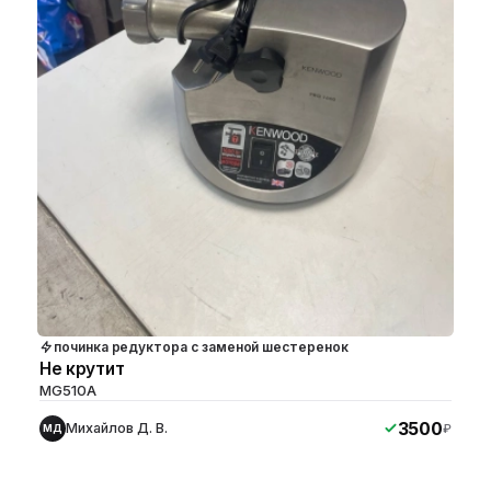
починка редуктора с заменой шестеренок
Не крутит
MG510A
3500
Михайлов Д. В.
₽
МД