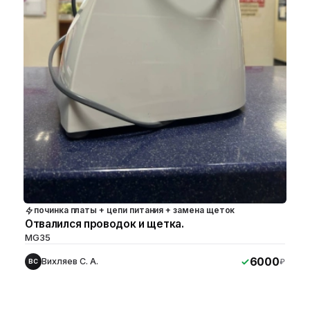
починка платы + цепи питания + замена щеток
Отвалился проводок и щетка.
MG35
6000
Вихляев С. А.
₽
ВС