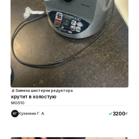
Замена шестерни редуктора
крутит в холостую
MG510
3200
Кузенкин Г. А.
₽
КГ