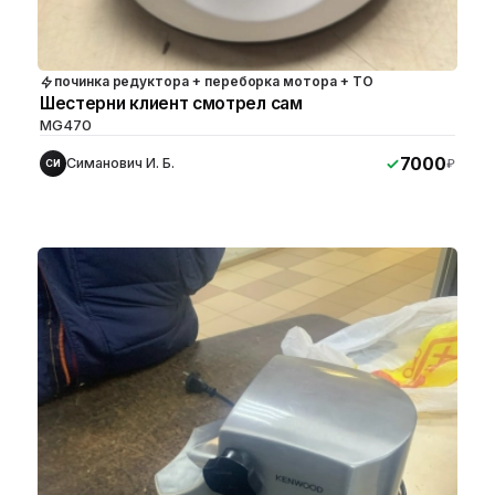
починка редуктора + переборка мотора + ТО
Шестерни клиент смотрел сам
MG470
7000
Симанович И. Б.
₽
СИ