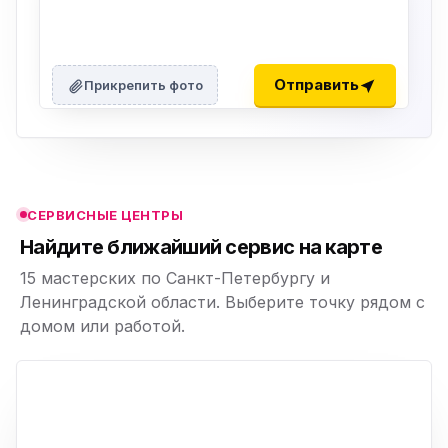
ю
ю
Отправить
Прикрепить фото
ю
ю
СЕРВИСНЫЕ ЦЕНТРЫ
ю
Найдите ближайший сервис на карте
15 мастерских по Санкт-Петербургу и
Ленинградской области. Выберите точку рядом с
домом или работой.
ю
p,
+
−
ю