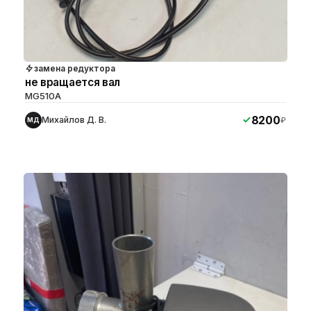
замена редуктора
не вращается вал
MG510A
8200
Михайлов Д. В.
₽
МД