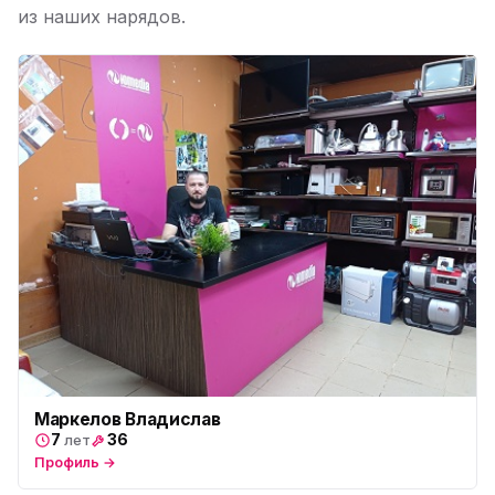
пр. Наставников 35
из наших нарядов.
Юмедиа на Дыбенко
ю
ул. Антонова-Овсеенко, 25к1
Юмедиа в ТК Юго-Запад
ю
пр. Маршала Жукова, 35-1
Юмедиа на Космонавтов
ю
пр. Космонавтов, 38к4
Юмедиа на Международной
ю
ул. Белы Куна, 24к1
Юмедиа в Купчино
ю
ул. Будапештская, 87-3
Юмедиа Сервис в Колпино
ю
Маркелов Владислав
ул. Тверская 60, Колпино
7
36
лет
Профиль →
Юмедиа во Всеволожске
ю