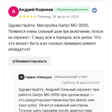
Андрей Корнеев
Проверенный клиент
ЕЙ
Пятница, 18 августа 2023
Здравствуйте. Мясорубка Garlyn MG-3000.
Появился очень сильный шум при включении, похож
на скрежет. С виду всё в порядке, всё целое. Что
это может быть и во сколько примерно ремонт
обойдётся?
Комментировать
ю
Сервис Юмедиа
ОФИЦИАЛЬНЫЙ ОТВЕТ
Суббота, 19 августа 2023
Здравствуйте, Андрей! Сильный скрежет при
работе Garlyn MG-3000 при целом виде —
это редуктор/шестерни внутри (износ или
скол зуба). Лечится заменой шестерни.
Точную цену назовём после диагностики;