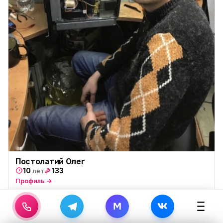
Постолатий Олег
10
133
лет
Профиль →
M