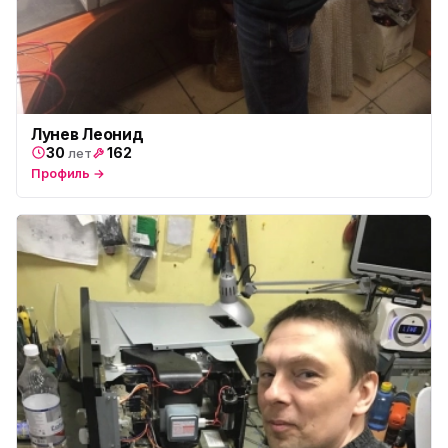
Лунев Леонид
30
162
лет
Профиль →