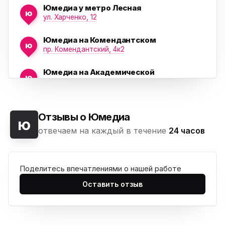
Юмедиа у метро Лесная
ю
ул. Харченко, 12
Юмедиа на Комендантском
ю
пр. Комендантский, 4к2
Юмедиа на Академической
ю
пр. Науки, 21к1
Юмедиа на Васильевском острове
ю
Морская набережная, 35
Отзывы о Юмедиа
ю
отвечаем на каждый в течение
24 часов
Юмедиа на Наставников
ю
пр. Наставников 35
Поделитесь впечатлениями о нашей работе
Юмедиа на Дыбенко
ю
ул. Антонова-Овсеенко, 25к1
Оставить отзыв
Юмедиа в ТК Юго-Запад
ю
пр. Маршала Жукова, 35-1