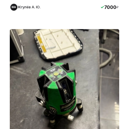
7000
Жгулёв А. Ю.
₽
ЖА