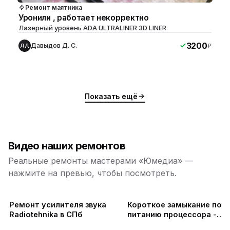
Ремонт маятника
Уронили , работает некорректно
Лазерный уровень ADA ULTRALINER 3D LINER
3200
Давыдов Д. С.
₽
ДД
Показать ещё
Видео наших ремонтов
Реальные ремонты мастерами «Юмедиа» —
нажмите на превью, чтобы посмотреть.
ю
ю
Ремонт усилителя звука
Короткое замыкание по
Radiotehnika в СПб
питанию процессора -
Ремонт стабилизаторов 
ю
ю