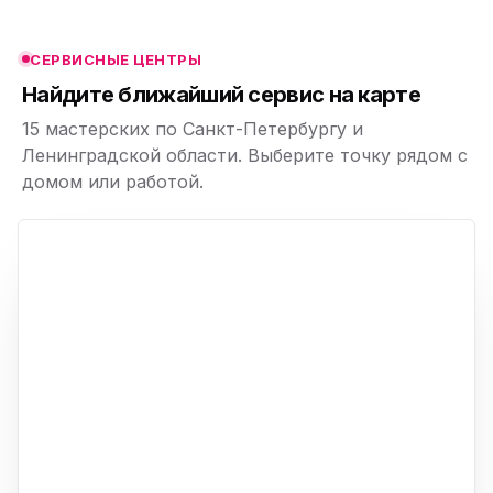
СПб и Ленинградской
области
СЕРВИСНЫЕ ЦЕНТРЫ
ю
Найдите ближайший сервис на карте
15 мастерских по Санкт-Петербургу и
Ленинградской области. Выберите точку рядом с
домом или работой.
ю
p,
+
−
ю
ю
ю