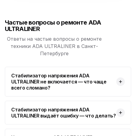
Юмедиа на Космонавтов
ю
пр. Космонавтов, 38к4
Частые вопросы о ремонте ADA
Юмедиа на Международной
ю
ULTRALINER
ул. Белы Куна, 24к1
Ответы на частые вопросы о ремонте
Юмедиа в Купчино
техники ADA ULTRALINER в Санкт-
ю
ул. Будапештская, 87-3
Петербурге
Юмедиа Сервис в Колпино
ю
ул. Тверская 60, Колпино
Стабилизатор напряжения ADA
ULTRALINER не включается — что чаще
Юмедиа во Всеволожске
ю
всего сломано?
пр. Христиновский 28, Всеволожск
Стабилизатор напряжения ADA
ULTRALINER выдаёт ошибку — что делать?