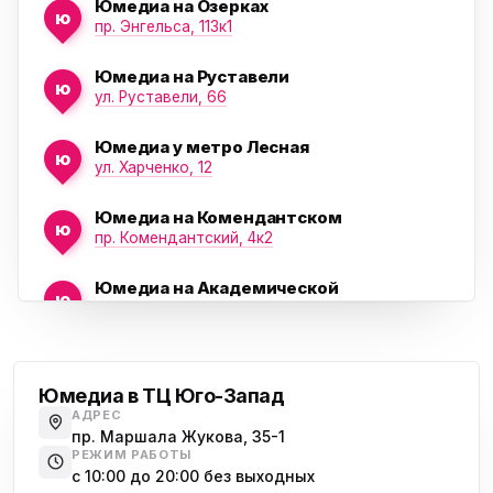
Юмедиа на Озерках
ю
ю
пр. Энгельса, 113к1
Юмедиа на Руставели
ю
ул. Руставели, 66
Юмедиа у метро Лесная
ю
ул. Харченко, 12
Юмедиа на Комендантском
ю
пр. Комендантский, 4к2
Юмедиа на Академической
ю
пр. Науки, 21к1
Проспект Ветеранов
Юмедиа на Васильевском острове
ю
Морская набережная, 35
Юмедиа в ТЦ Юго-Запад
АДРЕС
Юмедиа на Наставников
пр. Маршала Жукова, 35-1
ю
пр. Наставников 35
РЕЖИМ РАБОТЫ
с 10:00 до 20:00 без выходных