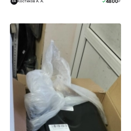
4800
Костиков А. А.
₽
КА