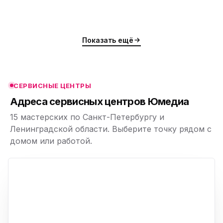
ю
ю
Показать ещё
ю
ю
СЕРВИСНЫЕ ЦЕНТРЫ
ю
Адреса сервисных центров Юмедиа
15 мастерских по Санкт-Петербургу и
Ленинградской области. Выберите точку рядом с
домом или работой.
ю
p,
+
−
ю