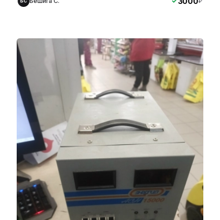
3000
Бешига С.
₽
БС