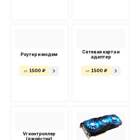
Сетевая карта и
Роутер и модем
адаптер
1500 ₽
1500 ₽
от
от
Vr контроллер
(джойстик)