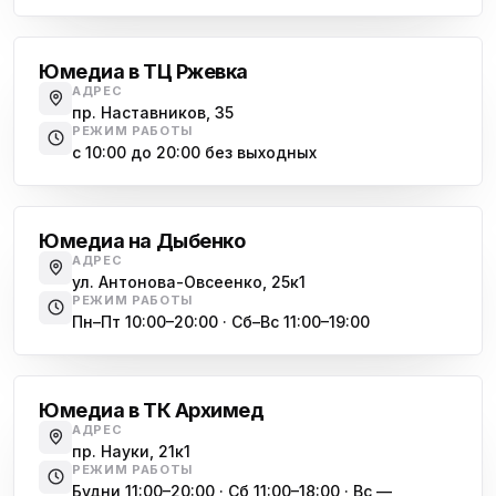
Юмедиа на Дыбенко
Большевиков
ю
ул. Антонова-Овсеенко, 25к1
Юмедиа в ТЦ Ржевка
Юмедиа в ТК Юго-Запад
ю
АДРЕС
пр. Маршала Жукова, 35-1
пр. Наставников, 35
РЕЖИМ РАБОТЫ
Юмедиа на Космонавтов
с 10:00 до 20:00 без выходных
ю
пр. Космонавтов, 38к4
Дыбенко
Юмедиа на Международной
ю
Юмедиа на Дыбенко
ул. Белы Куна, 24к1
АДРЕС
ул. Антонова-Овсеенко, 25к1
Юмедиа в Купчино
ю
РЕЖИМ РАБОТЫ
ул. Будапештская, 87-3
Пн–Пт 10:00–20:00 · Сб–Вс 11:00–19:00
Академическая
Юмедиа Сервис в Колпино
ю
ул. Тверская 60, Колпино
Юмедиа в ТК Архимед
Юмедиа во Всеволожске
АДРЕС
ю
пр. Науки, 21к1
пр. Христиновский 28, Всеволожск
РЕЖИМ РАБОТЫ
Будни 11:00–20:00 · Сб 11:00–18:00 · Вс —