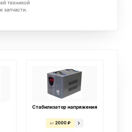
сей техникой
ха
 запчасти.
ль
ы
Стабилизатор напряжения
2000 ₽
от