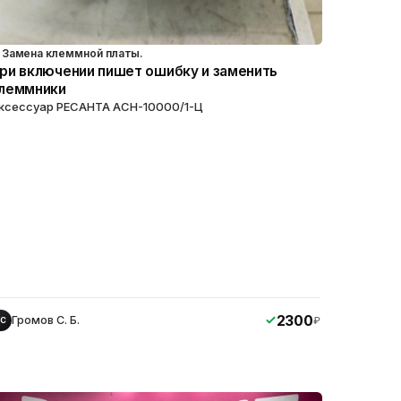
Замена клеммной платы.
ри включении пишет ошибку и заменить
леммники
ксессуар РЕСАНТА ACH-10000/1-Ц
2300
Громов С. Б.
₽
ГС