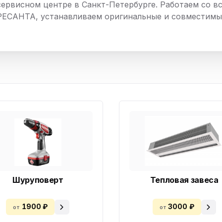
сервисном центре в Санкт-Петербурге. Работаем со в
нный шкаф
Вентиляция
Осушитель возду
РЕСАНТА, устанавливаем оригинальные и совместимые
пительный
Бьюти холодильник
Водонагревате
котел
конвектомат
Бойлер
Кулер для вод
ьная машина
Тепловая завеса
Шуруповерт
Тепловая завеса
1900 ₽
3000 ₽
от
от