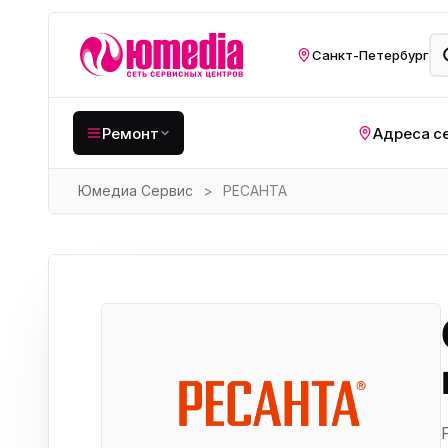
Санкт-Петербург
Ремонт
Адреса с
Юмедиа Сервис
>
РЕСАНТА
Крупная бытовая
техника
Хо
Кухонная техника
Н
ко
Мелкая цифровая
техника
Газ
Видеотехника
Вел
Компьютерная техника
Хо