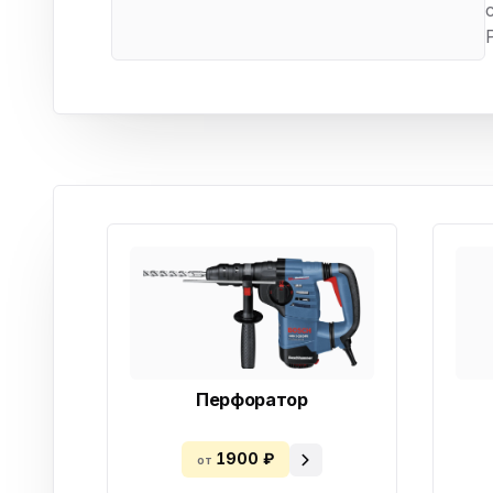
Бытовая техника
Ви
Ото
Фототехника
Оргтехника
Паро
Сушил
Аудиотехника
Электротранспорт
Электроинструмент
Бензотехника
Садовая техника
Перфоратор
1900 ₽
от