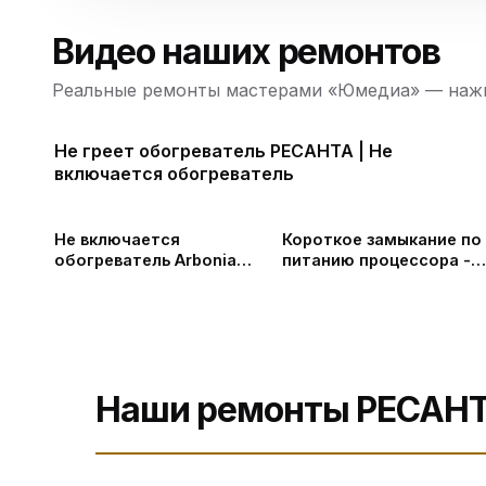
Видео наших ремонтов
Реальные ремонты мастерами «Юмедиа» — нажм
Не греет обогреватель РЕСАНТА | Не
включается обогреватель
Не включается
Короткое замыкание по
обогреватель Arbonia
питанию процессора -
смотрим в чём причина
Ремонт стабилизаторов
СПб и Ленинградской
области
Наши ремонты РЕСАН