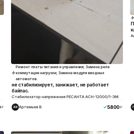
П
к
А
Ремонт платы питания и управления; Замена реле
коммутации нагрузки; Замена модуля вводных
автоматов.
не стабилизирует, занижает, не работает
байпас.
Стабилизатор напряжения РЕСАНТА ACH-12000/1-ЭМ
0
5800
Артемьев В.
₽
₽
АВ