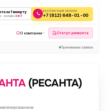
БЕСПЛАТНЫЙ ЗВОНОК
та за 1 минуту
+7 (812) 648-01-00
с · онлайн
24/7
Статус ремонта
О компании
Принимаем заявки
я
АНТА
(РЕСАНТА)
а
вч
циализированном