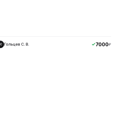
7000
Гольцев С. В.
₽
ГС