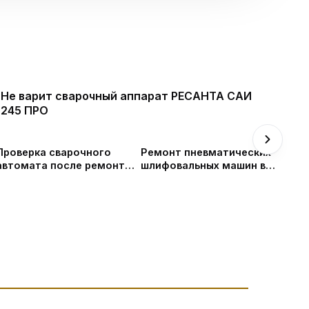
Не варит сварочный аппарат РЕСАНТА САИ
245 ПРО
Проверка сварочного
Ремонт пневматических
автомата после ремонта
шлифовальных машин в
- сделал розочку для
СПб
любимой