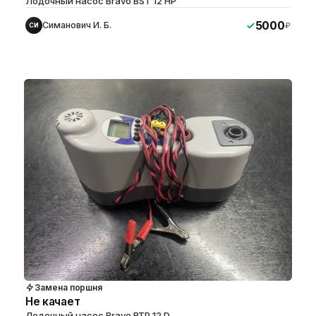
Лодочный насос Bravo BST 12 HP
5000
Симанович И. Б.
₽
СИ
Замена поршня
Не качает
Лодочный насос Bravo BTP 12 D