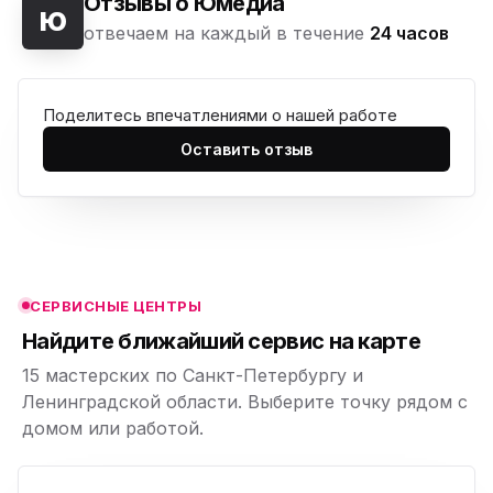
Отзывы о Юмедиа
ю
отвечаем на каждый в течение
24 часов
Поделитесь впечатлениями о нашей работе
ю
Оставить отзыв
ю
ю
ю
СЕРВИСНЫЕ ЦЕНТРЫ
ю
Найдите ближайший сервис на карте
15 мастерских по Санкт-Петербургу и
Ленинградской области. Выберите точку рядом с
домом или работой.
ю
p,