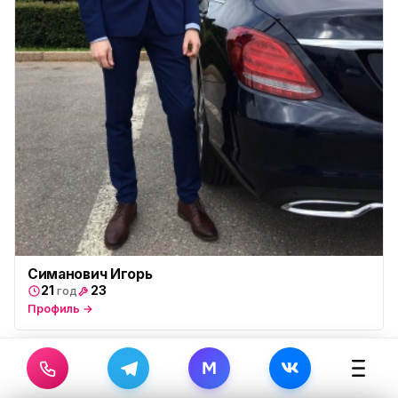
Симанович Игорь
21
23
год
Профиль →
M