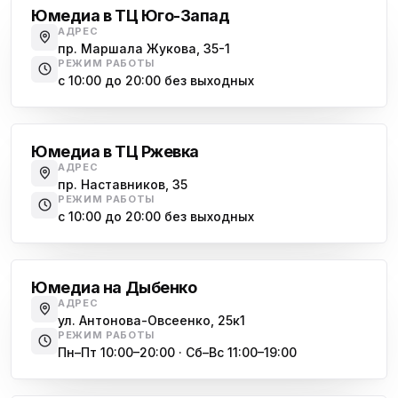
Морская набережная, 35
Юмедиа в ТЦ Юго-Запад
АДРЕС
Юмедиа на Наставников
пр. Маршала Жукова, 35-1
ю
пр. Наставников 35
РЕЖИМ РАБОТЫ
с 10:00 до 20:00 без выходных
Юмедиа на Дыбенко
Большевиков
ю
ул. Антонова-Овсеенко, 25к1
Юмедиа в ТЦ Ржевка
Юмедиа в ТК Юго-Запад
ю
АДРЕС
пр. Маршала Жукова, 35-1
пр. Наставников, 35
РЕЖИМ РАБОТЫ
Юмедиа на Космонавтов
с 10:00 до 20:00 без выходных
ю
пр. Космонавтов, 38к4
Дыбенко
Юмедиа на Международной
ю
Юмедиа на Дыбенко
ул. Белы Куна, 24к1
АДРЕС
ул. Антонова-Овсеенко, 25к1
Юмедиа в Купчино
ю
РЕЖИМ РАБОТЫ
ул. Будапештская, 87-3
Пн–Пт 10:00–20:00 · Сб–Вс 11:00–19:00
Академическая
Юмедиа Сервис в Колпино
ю