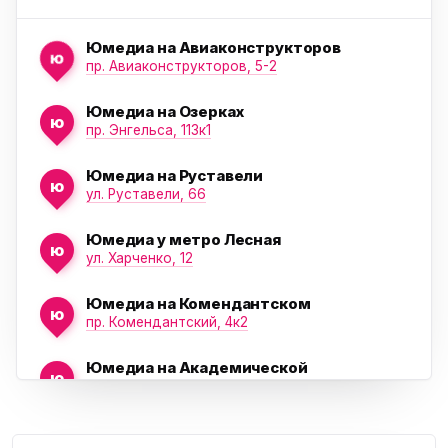
Юмедиа на Авиаконструкторов
ю
пр. Авиаконструкторов, 5-2
Юмедиа на Озерках
ю
ю
пр. Энгельса, 113к1
Юмедиа на Руставели
ю
ул. Руставели, 66
Юмедиа у метро Лесная
ю
ул. Харченко, 12
Юмедиа на Комендантском
ю
пр. Комендантский, 4к2
Юмедиа на Академической
ю
пр. Науки, 21к1
Проспект Ветеранов
Юмедиа на Васильевском острове
ю