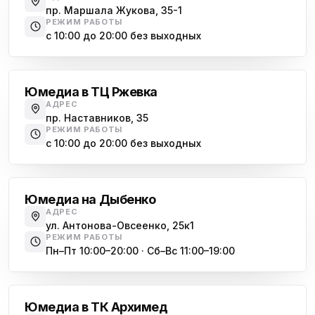
Юмедиа на Наставников
пр. Маршала Жукова, 35-1
ю
пр. Наставников 35
РЕЖИМ РАБОТЫ
с 10:00 до 20:00 без выходных
Юмедиа на Дыбенко
Большевиков
ю
ул. Антонова-Овсеенко, 25к1
Юмедиа в ТЦ Ржевка
Юмедиа в ТК Юго-Запад
ю
АДРЕС
пр. Маршала Жукова, 35-1
пр. Наставников, 35
РЕЖИМ РАБОТЫ
Юмедиа на Космонавтов
с 10:00 до 20:00 без выходных
ю
пр. Космонавтов, 38к4
Дыбенко
Юмедиа на Международной
ю
Юмедиа на Дыбенко
ул. Белы Куна, 24к1
АДРЕС
ул. Антонова-Овсеенко, 25к1
Юмедиа в Купчино
ю
РЕЖИМ РАБОТЫ
ул. Будапештская, 87-3
Пн–Пт 10:00–20:00 · Сб–Вс 11:00–19:00
Академическая
Юмедиа Сервис в Колпино
ю
ул. Тверская 60, Колпино
Юмедиа в ТК Архимед