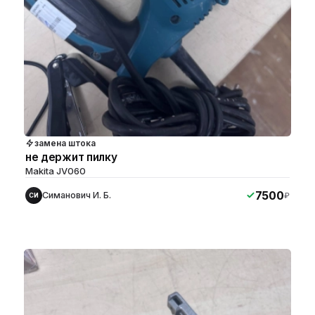
замена штока
не держит пилку
Makita JV060
7500
Симанович И. Б.
₽
СИ