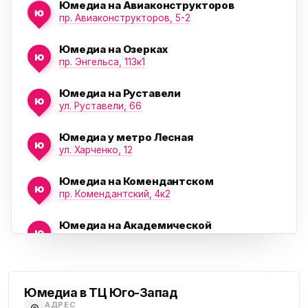
Юмедиа на Авиаконструкторов
ю
пр. Авиаконструкторов, 5-2
Юмедиа на Озерках
ю
ю
пр. Энгельса, 113к1
Юмедиа на Руставели
ю
ул. Руставели, 66
Юмедиа у метро Лесная
ю
ул. Харченко, 12
Юмедиа на Комендантском
ю
пр. Комендантский, 4к2
Юмедиа на Академической
ю
пр. Науки, 21к1
Проспект Ветеранов
Юмедиа на Васильевском острове
ю
Морская набережная, 35
Юмедиа в ТЦ Юго-Запад
АДРЕС