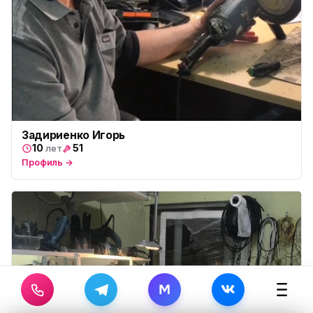
Задириенко Игорь
10
51
лет
Профиль →
M