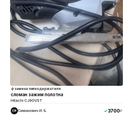
замена пилкодержателя
сломан зажим полотна
Hitachi СJ90VST
3700
Симанович И. Б.
₽
СИ